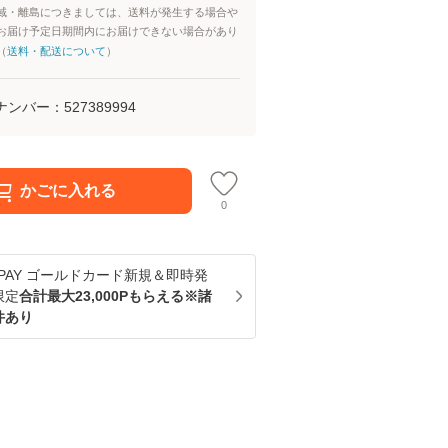
域・離島につきましては、送料が発生する場合や
お届け予定日期間内にお届けできない場合があり
（
送料・配送について
）
ナンバー：
527389994
かごに入れる
0
u PAY ゴールドカード新規＆即時発
限定
合計最大23,000Pもらえる※諸
件あり