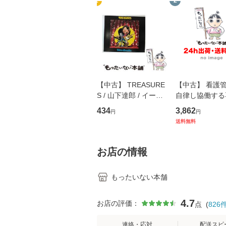
1
2
【中古】 TREASURE
【中古】 看護
S / 山下達郎 / イース
自律し協働する
トウエスト・ジャパン
の看護マネジメ
434
3,862
円
円
[CD]【メール便送料無
キル 改訂第3版 
送料無料
料】
学テキストNiCE)
島恵 藤本幸三 /
堂 [単行
お店の情報
もったいない本舗
4.7
お店の評価：
点
(
826
連絡・応対
配送スピ