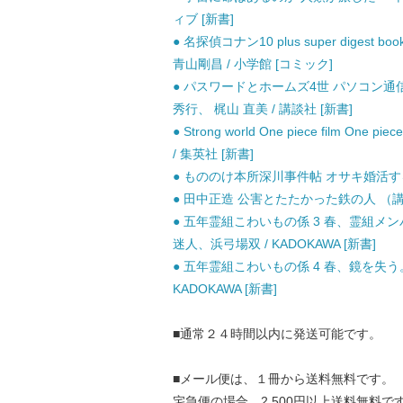
ィブ [新書]
● 名探偵コナン10 plus super dige
青山剛昌 / 小学館 [コミック]
● パスワードとホームズ4世 パソコン通信
秀行、 梶山 直美 / 講談社 [新書]
● Strong world One piece film On
/ 集英社 [新書]
● もののけ本所深川事件帖 オサキ婚活する 
● 田中正造 公害とたたかった鉄の人 （講談社
● 五年霊組こわいもの係 3 春、霊組メンバ
迷人、浜弓場双 / KADOKAWA [新書]
● 五年霊組こわいもの係 4 春、鏡を失う。 
KADOKAWA [新書]
■通常２４時間以内に発送可能です。
■メール便は、１冊から送料無料です。
宅急便の場合、2,500円以上送料無料で