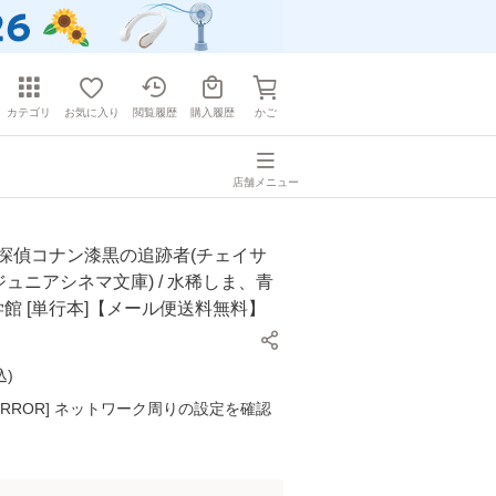
カテゴリ
お気に入り
閲覧履歴
購入履歴
かご
店舗メニュー
名探偵コナン漆黒の追跡者(チェイサ
館ジュニアシネマ文庫) / 水稀しま、青
小学館 [単行本]【メール便送料無料】
込
)
K ERROR] ネットワーク周りの設定を確認