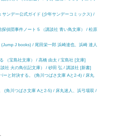
st book サンデー公式ガイド (少年サンデーコミックス) /
探偵団事件ノート 5 （講談社 青い鳥文庫） / 松原
e piece (Jump J books) / 尾田栄一郎 浜崎達也、浜崎 達人
（宝島社文庫） / 高橋 由太 / 宝島社 [文庫]
 火の鳥伝記文庫） / 砂田 弘 / 講談社 [新書]
ーと対決する。 (角川つばさ文庫 Aと2-4) / 床丸
(角川つばさ文庫 Aと2-5) / 床丸迷人、浜弓場双 /
す。