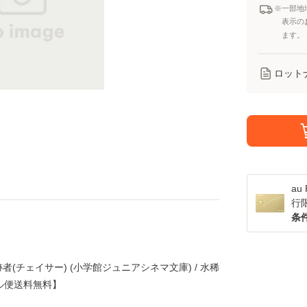
※一部地
表示の
ます。
ロット
a
行
条
(チェイサー) (小学館ジュニアシネマ文庫) / 水稀
ール便送料無料】