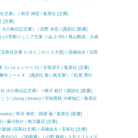
庫） / 和月 伸宏 / 集英社 [文庫]
 [文庫]
の鳥伝記文庫） / 浜野 卓也 / 講談社 [新書]
(小学館ジュニア文庫 ジあ-2-30) / 青山剛昌、大倉
社文庫 た-5-1 このミス大賞) / 高橋由太 / 宝島
コバルトシリーズ) / 氷室冴子 / 集英社 [文庫]
件ノート 4 （講談社 青い鳥文庫） / 松原 秀行、
火の鳥伝記文庫） / 崎川 範行 / 講談社 [新書]
 (Jump j books) / 空知英秋 大崎知仁 / 集英社
ooks) / 和月 伸宏、静霞 薫 / 集英社 [新書]
 / 藤川桂介 / 角川書店 [文庫]
 (宝島社文庫) / 高橋由太 / 宝島社 [文庫]
分の八 （SB新書） / 小野 雅裕 / ＳＢクリエイテ