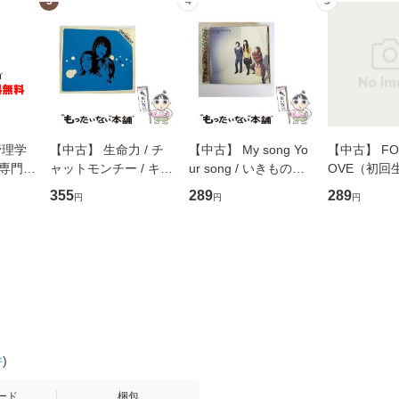
3
4
5
管理学
【中古】 生命力 / チ
【中古】 My song Yo
【中古】 FOR
専門職
ャットモンチー / キュ
ur song / いきものが
OVE（初回
ントス
ーンレコード [CD]
かり / [CD]【メール便
盤） / 清水
355
289
289
円
円
円
(看護
【メール便送料無料】
送料無料】
ミリヤ / [CD]【メール
 / 手
便送料無料
 南江
件
)
ード
梱包