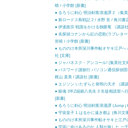
晴 / 小学館 [新書]
● るろうに剣心 明治剣客浪漫譚 2 （集英社文
● 新ロードス島戦記 2 / 水野 良 / 角川書店
● 伊達政宗 戦国をかける独眼竜 （講談社 火
● 名探偵コナンから紅の恋歌(ラブレター) 
崇裕 / 小学館 [新書]
● もののけ本所深川事件帖オサキ江戸へ (宝島
社 [文庫]
● ジャパネスク・アンコール! (集英社文庫 
● パスワード謎旅行 パソコン通信探偵団事
梶山 直美 / 講談社 [新書]
● エジソン いたずらと発明の天才 （講談社 
● 銀魂 3年Z組銀八先生 3 生徒相談室へ行こう!
[新書]
● るろうに剣心 明治剣客浪漫譚 (Jump j b
● 宇宙皇子 1 はるかに遠き都よ (角川文庫)
● もののけ本所深川事件帖オサキと江戸の歌姫
● 宇宙に命はあるのか 人類が旅した 一千億