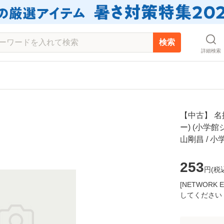
検索
詳細検索
【中古】 
ー) (小学
山剛昌 / 
253
円(
税
[NETWOR
してください