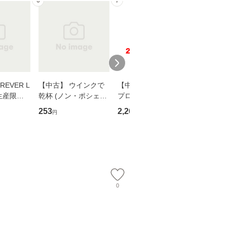
6
7
8
EVER L
【中古】 ウインクで
【中古】 野ブタ。を
【中古】 
生産限定
乾杯 (ノン・ポシェッ
プロデュース [DVD-B
島みゆき / [CD]【
翔太×加藤
ト) / 東野圭吾 / 祥伝
OX] / バップ [DVD]
ル便送料
253
2,266
2,150
円
円
円
社 [文庫]【メール便送
【メール便送料無料】
】
料無料】
0