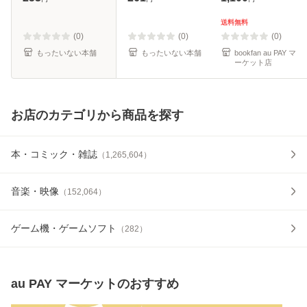
[コミック]【メール
料無料】
便送料無料】
送料無料
(0)
(0)
(0)
もったいない本舗
もったいない本舗
bookfan au PAY マ
ーケット店
お店のカテゴリから商品を探す
本・コミック・雑誌
（
1,265,604
）
音楽・映像
（
152,064
）
ゲーム機・ゲームソフト
（
282
）
au PAY マーケット
のおすすめ