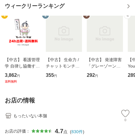
ウィークリーランキング
1
2
3
4
【中古】 看護管理
【中古】 生命力 /
【中古】 発達障害
【中
学 自律し協働する
チャットモンチー /
「グレーゾーン」
You
専門職の看護マネ
キューンレコード
その正しい理解と
のがか
3,862
355
292
28
円
円
円
ジメントスキル 改
[CD]【メール便送
克服法 (SB新書 57
【
送料無料
訂第3版 (看護学テ
料無料】
2) / 岡田尊司 / Ｓ
料
キストNiCE) / 手島
Ｂクリエイティブ
恵 藤本幸三 / 南江
[新書]【メール便送
お店の情報
堂 [単行
料無料】
もったいない本舗
0
4.7
お店の評価：
点
(
830
件
)