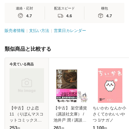
連絡・応対
配送スピード
梱包
4.7
4.6
4.7
販売者情報
支払い方法
営業日カレンダー
類似商品と比較する
今見ている商品
【中古】 ひよ恋
【中古】 架空通貨
ちいかわ なんか小
11 （りぼんマスコ
（講談社文庫） /
さくてかわいいや
ットコミックス） /
池井戸 潤 / 講談社
つ 1/ナガノ
雪丸 もえ / 集英社
[文庫]【メール便送
253
261
1,100
円
円
円