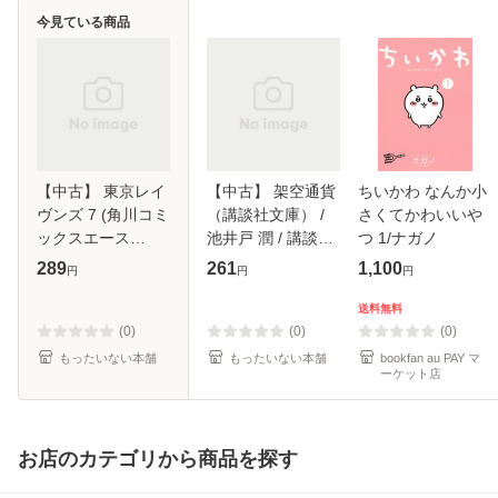
今見ている商品
【中古】 東京レイ
【中古】 架空通貨
ちいかわ なんか小
ヴンズ 7 (角川コミ
（講談社文庫） /
さくてかわいいや
ックスエース
池井戸 潤 / 講談社
つ 1/ナガノ
KCA309-7) / あざ
[文庫]【メール便送
289
261
1,100
円
円
円
の耕平、鈴見敦 /
料無料】
角川書店 [コミッ
送料無料
ク]【メール便送料
(0)
(0)
(0)
無料】
もったいない本舗
もったいない本舗
bookfan au PAY マ
ーケット店
お店のカテゴリから商品を探す