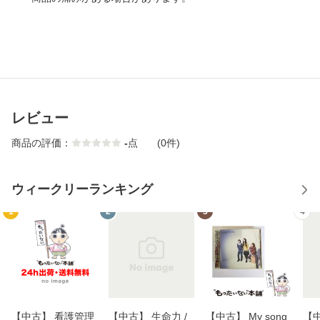
レビュー
商品の評価：
-
点
(0件)
ウィークリーランキング
1
2
3
4
【中古】 看護管理
【中古】 生命力 /
【中古】 My song
【中