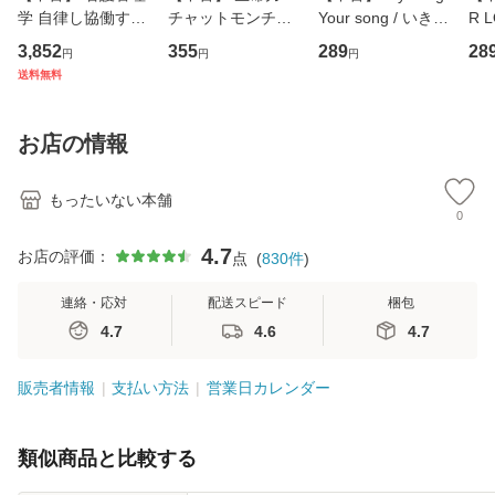
学 自律し協働する
チャットモンチー /
Your song / いきも
R 
専門職の看護マネ
キューンレコード
のがかり / [CD]
産限
3,852
355
289
28
円
円
円
ジメントスキル 改
[CD]【メール便送
【メール便送料無
翔太
送料無料
訂第3版 (看護学テ
料無料】
料】
[C
キストNiCE) / 手島
料
恵 藤本幸三 / 南江
お店の情報
堂 [単行
もったいない本舗
0
4.7
お店の評価：
点
(
830
件
)
連絡・応対
配送スピード
梱包
4.7
4.6
4.7
販売者情報
支払い方法
営業日カレンダー
類似商品と比較する