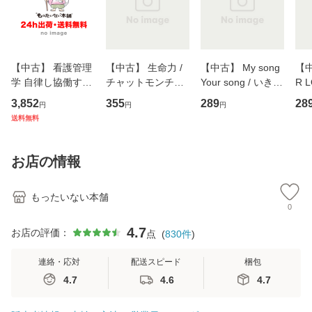
【中古】 看護管理
【中古】 生命力 /
【中古】 My song
【中
学 自律し協働する
チャットモンチー /
Your song / いきも
R 
専門職の看護マネ
キューンレコード
のがかり / [CD]
産限
3,852
355
289
28
円
円
円
ジメントスキル 改
[CD]【メール便送
【メール便送料無
翔太
送料無料
訂第3版 (看護学テ
料無料】
料】
[C
キストNiCE) / 手島
料
恵 藤本幸三 / 南江
お店の情報
堂 [単行
もったいない本舗
0
4.7
お店の評価：
点
(
830
件
)
連絡・応対
配送スピード
梱包
4.7
4.6
4.7