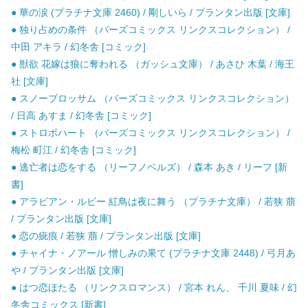
● 華の涙 (プラチナ文庫 2460) / 剛しいら / プランタン出版 [文庫]
● 独り占めの条件 （バーズコミックス リンクスコレクション） /
中田 アキラ / 幻冬舎 [コミック]
● 獣欲 花嫁は狼に奪われる （ガッシュ文庫） / あさひ 木葉 / 海王
社 [文庫]
● スノーブロッサム （バーズコミックス リンクスコレクション）
/ 日高 あすま / 幻冬舎 [コミック]
● ストロボハート （バーズコミックス リンクスコレクション） /
梅松 町江 / 幻冬舎 [コミック]
● 逃亡者は恋をする （リーフノベルズ） / 森本 あき / リーフ [新
書]
● アラビアン・ルビー 紅鳥は夜に舞う （プラチナ文庫） / 若狭 萠
/ プランタン出版 [文庫]
● 恋の疵痕 / 若狭 萠 / プランタン出版 [文庫]
● チャイナ・ノアール 憎しみの果て (プラチナ文庫 2448) / 弓月あ
や / プランタン出版 [文庫]
● はつ恋ほたる （リンクスロマンス） / 宮本 れん、 千川 夏味 / 幻
冬舎コミックス [新書]