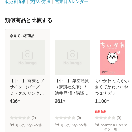
販売者情報
支払い方法
営業日カレンダー
類似商品と比較する
今見ている商品
【中古】 薔薇とブ
【中古】 架空通貨
ちいかわ なんか小
サイク （バーズコ
（講談社文庫） /
さくてかわいいや
ミックス リンクス
池井戸 潤 / 講談社
つ 1/ナガノ
コレクション） /
[文庫]【メール便送
436
261
1,100
円
円
円
日高 あすま / 幻冬
料無料】
舎 [コミック]【メ
送料無料
ール便送料無料】
(0)
(0)
(0)
もったいない本舗
もったいない本舗
bookfan au PAY マ
ーケット店