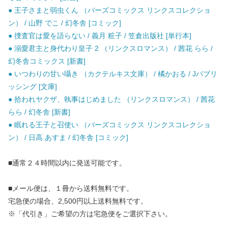
● 王子さまと弱虫くん （バーズコミックス リンクスコレクショ
ン） / 山野 でこ / 幻冬舎 [コミック]
● 捜査官は愛を語らない / 義月 粧子 / 笠倉出版社 [単行本]
● 溺愛君主と身代わり皇子 2 （リンクスロマンス） / 茜花 らら /
幻冬舎コミックス [新書]
● いつわりの甘い囁き （カクテルキス文庫） / 橘かおる / Jパブリ
ッシング [文庫]
● 拾われヤクザ、執事はじめました （リンクスロマンス） / 茜花
らら / 幻冬舎 [新書]
● 眠れる王子と召使い （バーズコミックス リンクスコレクショ
ン） / 日高 あすま / 幻冬舎 [コミック]
■通常２４時間以内に発送可能です。
■メール便は、１冊から送料無料です。
宅急便の場合、2,500円以上送料無料です。
※「代引き」ご希望の方は宅急便をご選択下さい。