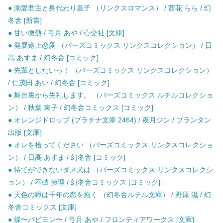
● 溺愛君主と身代わり皇子 （リンクスロマンス） / 茜花 らら / 幻
冬舎 [新書]
● 甘い微熱 / 弓月 あや / 心交社 [文庫]
● 発展途上恋愛 （バーズコミックス リンクスコレクション） / 日
高 あすま / 幻冬舎 [コミック]
● 先輩としたいっ！ （バーズコミックス リンクスコレクション）
/ 仁茂田 あい / 幻冬舎 [コミック]
● 舞台裏から失礼します。 （バーズコミックス ルチルコレクショ
ン） / 秋葉 東子 / 幻冬舎コミックス [コミック]
● オレンジドロップ (プラチナ文庫 2464) / 夜月ジン / プランタン
出版 [文庫]
● オレを拾ってください （バーズコミックス リンクスコレクショ
ン） / 日高 あすま / 幻冬舎 [コミック]
● 待てができないダメ犬は （バーズコミックス リンクスコレクシ
ョン） / 不破 慎理 / 幻冬舎コミックス [コミック]
● 天色の瞳は千年の恋を抱く （幻冬舎ルチル文庫） / 野原 滋 / 幻
冬舎コミックス [文庫]
● 蝶〜パピヨン〜 / 弓月 あや / フロンティアワークス [文庫]