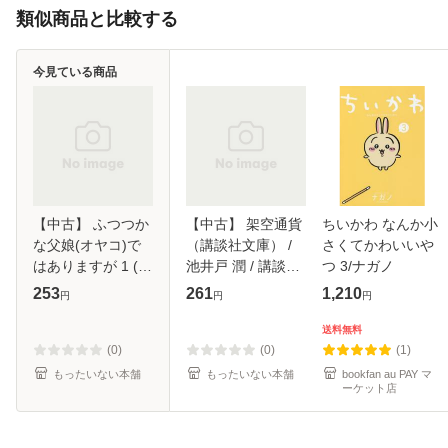
類似商品と比較する
今見ている商品
【中古】 ふつつか
【中古】 架空通貨
ちいかわ なんか小
な父娘(オヤコ)で
（講談社文庫） /
さくてかわいいや
はありますが 1 (シ
池井戸 潤 / 講談社
つ 3/ナガノ
ルフコミックス S-
[文庫]【メール便送
253
261
1,210
円
円
円
34-4) / 長神 /
料無料】
KADOKAWA [コミ
送料無料
ック]【メール便送
(0)
(0)
(1)
料無料】
もったいない本舗
もったいない本舗
bookfan au PAY マ
ーケット店