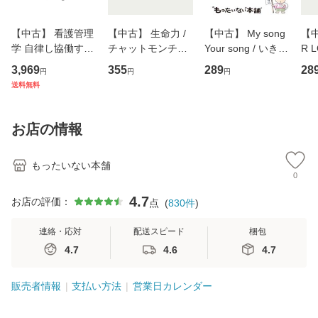
【中古】 看護管理
【中古】 生命力 /
【中古】 My song
【中
学 自律し協働する
チャットモンチー /
Your song / いきも
R 
専門職の看護マネ
キューンレコード
のがかり / [CD]
産限
3,969
355
289
28
円
円
円
ジメントスキル 改
[CD]【メール便送
【メール便送料無
翔太
送料無料
訂第3版 (看護学テ
料無料】
料】
[C
キストNiCE) / 手島
料
恵 藤本幸三 / 南江
お店の情報
堂 [単行
もったいない本舗
0
4.7
お店の評価：
点
(
830
件
)
連絡・応対
配送スピード
梱包
4.7
4.6
4.7
販売者情報
支払い方法
営業日カレンダー