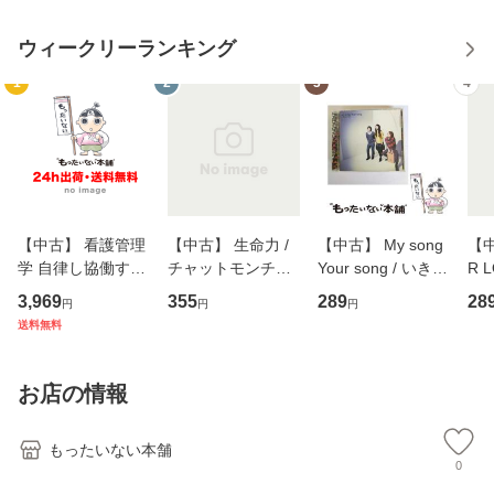
ウィークリーランキング
1
2
3
4
【中古】 看護管理
【中古】 生命力 /
【中古】 My song
【中
学 自律し協働する
チャットモンチー /
Your song / いきも
R 
専門職の看護マネ
キューンレコード
のがかり / [CD]
産限
3,969
355
289
28
円
円
円
ジメントスキル 改
[CD]【メール便送
【メール便送料無
翔太
送料無料
訂第3版 (看護学テ
料無料】
料】
[C
キストNiCE) / 手島
料
恵 藤本幸三 / 南江
お店の情報
堂 [単行
もったいない本舗
0