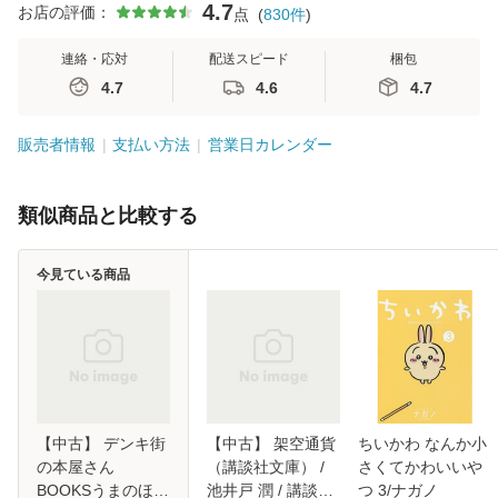
4.7
お店の評価：
点
(
830
件
)
連絡・応対
配送スピード
梱包
4.7
4.6
4.7
販売者情報
支払い方法
営業日カレンダー
類似商品と比較する
今見ている商品
【中古】 デンキ街
【中古】 架空通貨
ちいかわ なんか小
の本屋さん
（講談社文庫） /
さくてかわいいや
BOOKSうまのほね
池井戸 潤 / 講談社
つ 3/ナガノ