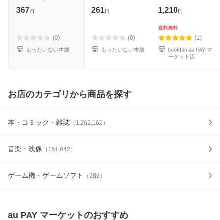
7 (MFコミックス.
[文庫]【メール便送
367
261
1,210
円
円
円
フラッパーシリー
料無料】
ズ) / 水あさと /
送料無料
KADOKAWA [コミ
(0)
(0)
(1)
ック]【メール便送
もったいない本舗
もったいない本舗
bookfan au PAY マ
ーケット店
料
お店のカテゴリから商品を探す
本・コミック・雑誌
（
1,262,162
）
音楽・映像
（
151,642
）
ゲーム機・ゲームソフト
（
282
）
au PAY マーケット
のおすすめ