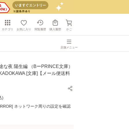
カテゴリ
お気に入り
閲覧履歴
購入履歴
かご
店舗メニュー
途な夜 陽生編 （BーPRINCE文庫）
/ KADOKAWA [文庫]【メール便送料
込
)
K ERROR] ネットワーク周りの設定を確認