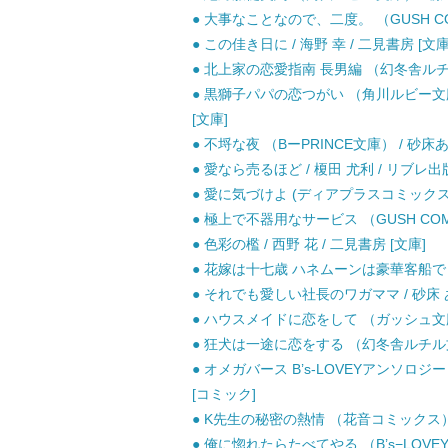
● 大事なことなので、二度。 （GUSH COM
● この佳き日に / 海野 幸 / 二見書房 [文庫
● 北上家の恋愛指南 長男編 （幻冬舎ルチル文
● 黒獅子パパの恋つがい （角川ルビー文庫） 
[文庫]
● 不埒な夜 （BーPRINCE文庫） / 砂
● 愛なら売るほど / 榎田 尤利 / リブレ出版
● 愛に気づけよ (ディアプラスコミックス 76
● 極上で不器用なサービス （GUSH COMI
● 色彩の檻 / 西野 花 / 二見書房 [文庫]
● 花嫁は十七歳 ハネムーンは豪華客船で（プ
● それでも愛しい社長のワガママ / 砂床 あ
● ハウスメイドに恋をして （ガッシュ文庫） 
● 狂犬は一途に恋をする （幻冬舎ルチル文庫）
● オメガバース B’s-LOVEYアンソロジー (B’
[コミック]
● K先生の秘密の熱情 （花音コミックス） /
● 俺に惚れたらたべてやる （B’s−LOVEY C