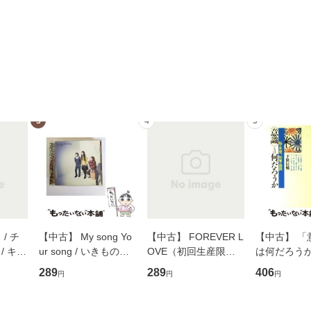
3
4
5
/ チ
【中古】 My song Yo
【中古】 FOREVER L
【中古】 「
/ キュ
ur song / いきものが
OVE（初回生産限定
は何だろうか
D]
かり / [CD]【メール便
盤） / 清水翔太×加藤
歴、知覚の錯
289
289
406
円
円
円
無料】
送料無料】
ミリヤ / [CD]【メール
談社現代新書
便送料無料】
信輔 / 講談社
【メール便