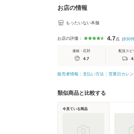
堂 [単行
お店の情報
もったいない本舗
4.7
お店の評価：
点
(
830
連絡・応対
配送スピ
4.7
4
販売者情報
支払い方法
営業日カレン
類似商品と比較する
今見ている商品