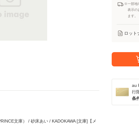
※一部地
表示の
ます。
ロット
a
行
条
NCE文庫） / 砂床あい / KADOKAWA [文庫]【メ