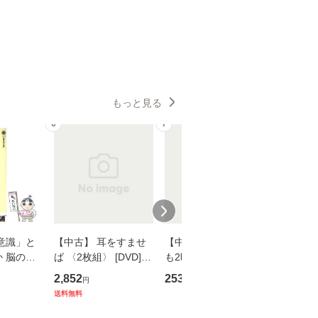
もっと見る
6
7
8
意識」と
【中古】 耳をすませ
【中古】 知識ゼロで
【中古】
 脳の来
ば 〈2枚組〉 [DVD] /
も2時間で決算書が読
プロデュー
誤 （講
ブエナ・ビスタ・ホー
めるようになる！ 会
OX] / バ
2,852
253
2,335
円
円
円
） / 下条
ム・エンターテイメン
計超入門！ / 佐伯 良
【メール
送料無料
 [新書]
ト [DVD]【メール便送
隆 / 高橋書店 [単行本
送料無料】
料無料】
（ソフトカバー）]