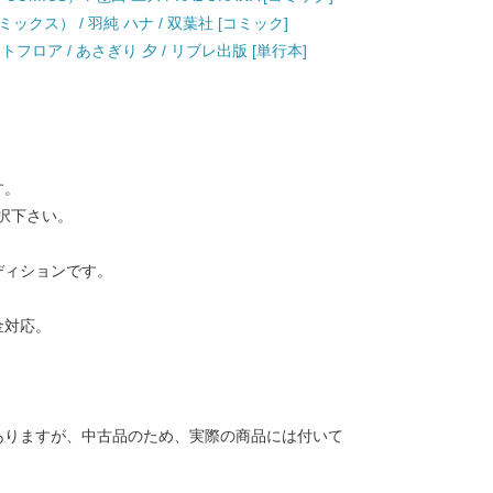
クス） / 羽純 ハナ / 双葉社 [コミック]
フロア / あさぎり 夕 / リブレ出版 [単行本]
す。
択下さい。
ディションです。
金対応。
ありますが、中古品のため、実際の商品には付いて