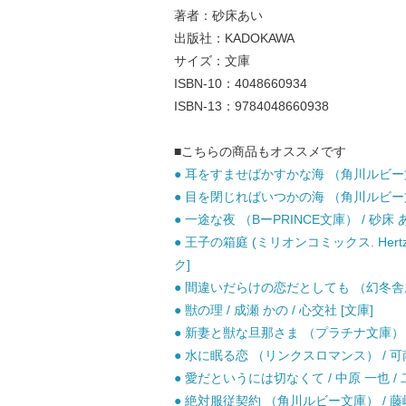
著者：砂床あい
出版社：KADOKAWA
サイズ：文庫
ISBN-10：4048660934
ISBN-13：9784048660938
■こちらの商品もオススメです
● 耳をすませばかすかな海 （角川ルビー文庫
● 目を閉じればいつかの海 （角川ルビー文庫
● 一途な夜 （BーPRINCE文庫） / 砂床
● 王子の箱庭 (ミリオンコミックス. Hertz se
ク]
● 間違いだらけの恋だとしても （幻冬舎ルチ
● 獣の理 / 成瀬 かの / 心交社 [文庫]
● 新妻と獣な旦那さま （プラチナ文庫） /
● 水に眠る恋 （リンクスロマンス） / 可南
● 愛だというには切なくて / 中原 一也 / 
● 絶対服従契約 （角川ルビー文庫） / 藤崎 