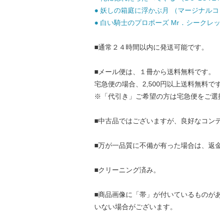
● 妖しの箱庭に浮かぶ月 （マージナルコミッ
● 白い騎士のプロポーズ Mr．シークレット
■通常２４時間以内に発送可能です。
■メール便は、１冊から送料無料です。
宅急便の場合、2,500円以上送料無料で
※「代引き」ご希望の方は宅急便をご選
■中古品ではございますが、良好なコン
■万が一品質に不備が有った場合は、返
■クリーニング済み。
■商品画像に「帯」が付いているものが
いない場合がございます。