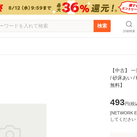
検索
詳細検索
【中古】 一
/ 砂床あい 
無料】
493
円(
税
[NETWOR
してください