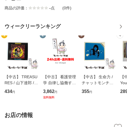
商品の評価：
-
点
(0件)
ウィークリーランキング
1
2
3
4
【中古】 TREASU
【中古】 看護管理
【中古】 生命力 /
【中
RES / 山下達郎 /
学 自律し協働する
チャットモンチー /
You
イーストウエス
専門職の看護マネ
キューンレコード
のがか
434
3,862
355
28
円
円
円
ト・ジャパン [CD]
ジメントスキル 改
[CD]【メール便送
【
送料無料
【メール便送料無
訂第3版 (看護学テ
料無料】
料
料】
キストNiCE) / 手島
恵 藤本幸三 / 南江
お店の情報
堂 [単行