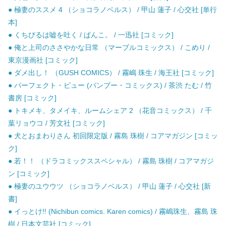
● 極妻のススメ 4 （ショコラノベルス） / 甲山 蓮子 / 心交社 [単行
本]
● くちびるは嘘を吐く / ぱんこ。 / 一迅社 [コミック]
● 俺と上司のささやかな日常 （マーブルコミックス） / こめり /
東京漫画社 [コミック]
● ダメ出し！ （GUSH COMICS） / 霧嶋 珠生 / 海王社 [コミック]
● パーフェクト・ビュー (バンブー・コミックス) / 茶渋 たむ / 竹
書房 [コミック]
● トキメキ、タメイキ、ルームシェア 2 （花音コミックス） / 千
葉リョウコ / 芳文社 [コミック]
● 犬とおまわりさん 初回限定版 / 霧島 珠樹 / コアマガジン [コミッ
ク]
● 若！！ （ドラコミックススペシャル） / 霧島 珠樹 / コアマガジ
ン [コミック]
● 極妻のユウウツ （ショコラノベルス） / 甲山 蓮子 / 心交社 [新
書]
● イっとけ!! (Nichibun comics. Karen comics) / 霧嶋珠生、霧島 珠
樹 / 日本文芸社 [コミック]