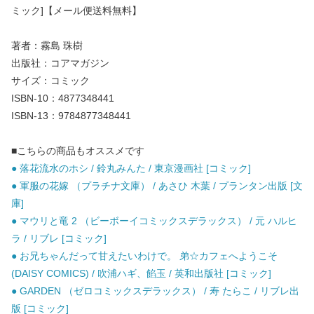
ミック]【メール便送料無料】
著者：霧島 珠樹
出版社：コアマガジン
サイズ：コミック
ISBN-10：4877348441
ISBN-13：9784877348441
■こちらの商品もオススメです
● 落花流水のホシ / 鈴丸みんた / 東京漫画社 [コミック]
● 軍服の花嫁 （プラチナ文庫） / あさひ 木葉 / プランタン出版 [文
庫]
● マウリと竜 2 （ビーボーイコミックスデラックス） / 元 ハルヒ
ラ / リブレ [コミック]
● お兄ちゃんだって甘えたいわけで。 弟☆カフェへようこそ
(DAISY COMICS) / 吹浦ハギ、餡玉 / 英和出版社 [コミック]
● GARDEN （ゼロコミックスデラックス） / 寿 たらこ / リブレ出
版 [コミック]