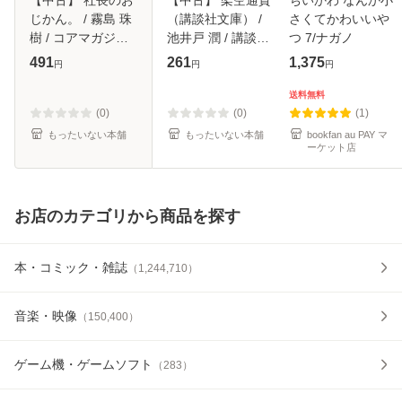
じかん。 / 霧島 珠
（講談社文庫） /
さくてかわいいや
樹 / コアマガジン
池井戸 潤 / 講談社
つ 7/ナガノ
[コミック]【メール
[文庫]【メール便送
491
261
1,375
円
円
円
便送料無料】
料無料】
送料無料
(0)
(0)
(1)
もったいない本舗
もったいない本舗
bookfan au PAY マ
ーケット店
お店のカテゴリから商品を探す
本・コミック・雑誌
（
1,244,710
）
音楽・映像
（
150,400
）
ゲーム機・ゲームソフト
（
283
）