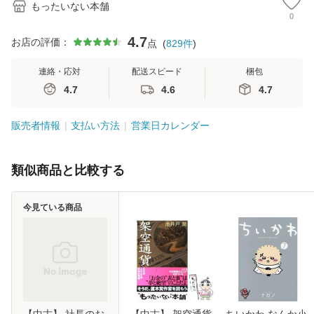
もったいない本舗
0
4.7
お店の評価：
点
(
829
件
)
連絡・応対
配送スピード
梱包
4.7
4.6
4.7
販売者情報
支払い方法
営業日カレンダー
類似商品と比較する
今見ている商品
【中古】 社長のお
【中古】 架空通貨
ちいかわ なんか小