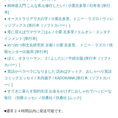
● 精神道入門 こんな私も修行したい! / 小栗左多里 / 幻冬舎 [単行
本]
● オーストラリアで大の字 / 小栗左多里、トニー・ラズロ / ヴィレ
ッジブックス [単行本（ソフトカバー）]
● 母に習えばウマウマごはん / 小栗 左多里 / エムオン・エンタテ
インメント [単行本]
● めづめづ和文化研究所 京都 / 小栗 左多里、 トニー・ラズロ / 情
報センター出版局 [単行本]
● ぼく、オタリーマン。 2 / よしたに / 中経出版 [単行本（ソフト
カバー）]
● 英語がペラペラになりました 読めばナットク、おしゃべり英語
コミックエッセイ / 木内麗子 / KADOKAWA [単行本（ソフトカバ
ー）]
● すてきに暮らす節約生活 お金をかけずにおしゃれでハッピーな
毎日 （別冊エッセ） / 扶桑社 / 扶桑社 [ムック]
■通常２４時間以内に発送可能です。