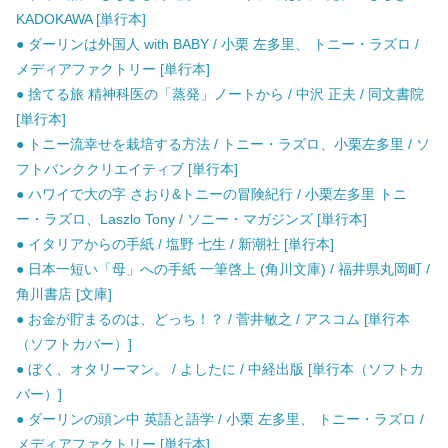
KADOKAWA [単行本]
● ダーリンは外国人 with BABY / 小栗 左多里、 トニー・ラズロ /
メディアファクトリー [単行本]
● 捨てる旅 精神科医の「蒸発」ノートから / 中沢 正夫 / 同文書院
[単行本]
● トニー流幸せを栽培する方法 / トニー・ラズロ、小栗左多里 / ソ
フトバンククリエイティブ [単行本]
● ハワイで大の字 さおり&トニーの冒険紀行 / 小栗左多里 トニ
ー・ラズロ、Laszlo Tony / ソニー・マガジンズ [単行本]
● イタリアからの手紙 / 塩野 七生 / 新潮社 [単行本]
● 日本一短い「母」への手紙 一筆啓上 (角川文庫) / 福井県丸岡町 /
角川書店 [文庫]
● お金が貯まるのは、どっち！？ / 菅井敏之 / アスコム [単行本
（ソフトカバー）]
● ぼく、オタリーマン。 / よしたに / 中経出版 [単行本（ソフトカ
バー）]
● ダーリンの頭ン中 英語と語学 / 小栗 左多里、 トニー・ラズロ /
メディアファクトリー [単行本]