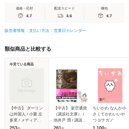
連絡・応対
配送スピード
梱包
4.7
4.6
4.7
販売者情報
支払い方法
営業日カレンダー
類似商品と比較する
今見ている商品
【中古】 ダーリン
【中古】 架空通貨
ちいかわ なんか小
は外国人 / 小栗 左
（講談社文庫） /
さくてかわいいや
多里 / メディアフ
池井戸 潤 / 講談社
つ 1/ナガノ
ァクトリー [単行
[文庫]【メール便送
253
261
1,100
円
円
円