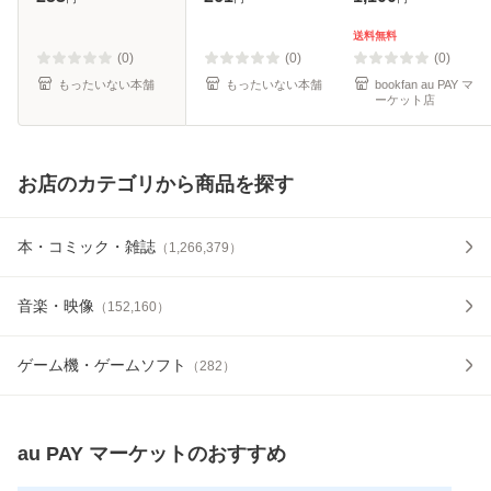
本]【メール便送料
料無料】
無料】
送料無料
(0)
(0)
(0)
もったいない本舗
もったいない本舗
bookfan au PAY マ
ーケット店
お店のカテゴリから商品を探す
本・コミック・雑誌
（
1,266,379
）
音楽・映像
（
152,160
）
ゲーム機・ゲームソフト
（
282
）
au PAY マーケット
のおすすめ