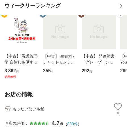
ウィークリーランキング
1
2
3
4
【中古】 看護管理
【中古】 生命力 /
【中古】 発達障害
【中
学 自律し協働する
チャットモンチー /
「グレーゾーン」
You
専門職の看護マネ
キューンレコード
その正しい理解と
のがか
3,862
355
292
28
円
円
円
ジメントスキル 改
[CD]【メール便送
克服法 (SB新書 57
【
送料無料
訂第3版 (看護学テ
料無料】
2) / 岡田尊司 / Ｓ
料
キストNiCE) / 手島
Ｂクリエイティブ
恵 藤本幸三 / 南江
[新書]【メール便送
お店の情報
堂 [単行
料無料】
もったいない本舗
0
4.7
お店の評価：
点
(
830
件
)