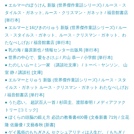
● エルマーのぼうけん 新版 (世界傑作童話シリーズ) / ルース・ス
タイルス・ガネット, ルース・クリスマン・ガネット / 福音館書店
[単行本]
● エルマーと16ぴきのりゅう 新版 (世界傑作童話シリーズ) / ルー
ス・スタイルス・ガネット、ルース・クリスマン・ガネット、わ
たなべしげお / 福音館書店 [単行本]
● 乳の海 / 藤原新也 / 情報センター出版局 [単行本]
● 世界の中心で、愛をさけぶ / 片山 恭一 / 小学館 [単行本]
● たのしいムーミン一家 （講談社文庫） / トーベ・ヤンソン、 山
室 静 / 講談社 [文庫]
● エルマーとりゅう 新版 (世界傑作童話シリーズ) / ルース・スタ
イルス・ガネット ルース・クリスマン・ガネット わたなべしげお
/ 福音館書店 [単行本]
● うた恋い。 超訳百人一首 / 杉田圭、渡部泰明 / メディアファク
トリー [コミック]
● ぼくらの頭脳の鍛え方 必読の教養書400冊 (文春新書 719) / 立花
隆 佐藤優 / 文藝春秋 [新書]
● ゲイ風俗のもちぎさん セクシュアリティは人生だ。 / もちぎ /