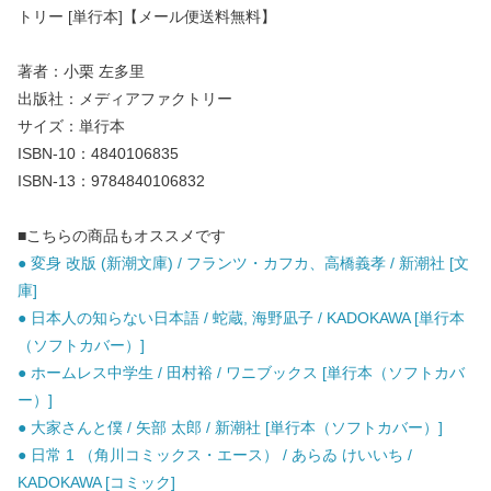
トリー [単行本]【メール便送料無料】
著者：小栗 左多里
出版社：メディアファクトリー
サイズ：単行本
ISBN-10：4840106835
ISBN-13：9784840106832
■こちらの商品もオススメです
● 変身 改版 (新潮文庫) / フランツ・カフカ、高橋義孝 / 新潮社 [文
庫]
● 日本人の知らない日本語 / 蛇蔵, 海野凪子 / KADOKAWA [単行本
（ソフトカバー）]
● ホームレス中学生 / 田村裕 / ワニブックス [単行本（ソフトカバ
ー）]
● 大家さんと僕 / 矢部 太郎 / 新潮社 [単行本（ソフトカバー）]
● 日常 1 （角川コミックス・エース） / あらゐ けいいち /
KADOKAWA [コミック]