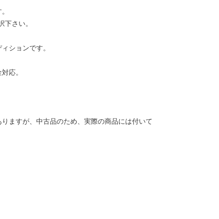
す。
択下さい。
ディションです。
金対応。
ありますが、中古品のため、実際の商品には付いて