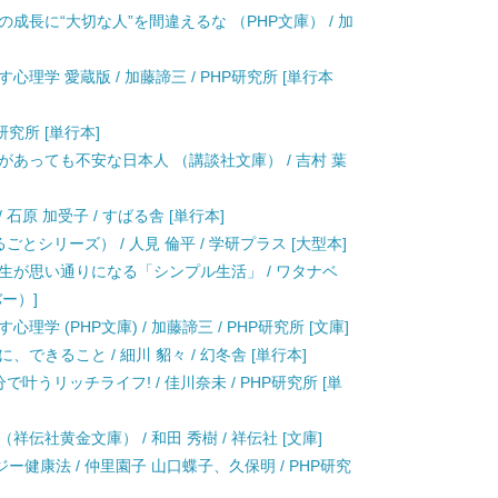
成長に“大切な人”を間違えるな （PHP文庫） / 加
理学 愛蔵版 / 加藤諦三 / PHP研究所 [単行本
研究所 [単行本]
があっても不安な日本人 （講談社文庫） / 吉村 葉
石原 加受子 / すばる舎 [単行本]
ごとシリーズ） / 人見 倫平 / 学研プラス [大型本]
生が思い通りになる「シンプル生活」 / ワタナベ
ー）]
学 (PHP文庫) / 加藤諦三 / PHP研究所 [文庫]
できること / 細川 貂々 / 幻冬舎 [単行本]
叶うリッチライフ! / 佳川奈未 / PHP研究所 [単
伝社黄金文庫） / 和田 秀樹 / 祥伝社 [文庫]
健康法 / 仲里園子 山口蝶子、久保明 / PHP研究