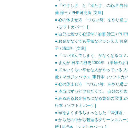
● 「やさしさ」と「冷たさ」の心理 自分の
藤 諦三 / PHP研究所 [文庫]
● 心の休ませ方 「つらい時」をやり過ごす心
（ソフトカバー）]
● 自分に気づく心理学 / 加藤 諦三 / PHP
● お金がなくても平気なフランス人 お金
子 / 講談社 [文庫]
● 「つい悩んでしまう」がなくなるコツ / 
● まんが 日本の歴史2000年 （学研のまる
● ズルいくらい幸せな人がやっている 人
薫 / マガジンハウス [単行本（ソフトカバ
● 心の休ませ方 「つらい時」をやり過ごす心理
● 本当はずっとヤセたくて。 自分のために、
● みるみるお金持ちになる黄金の習慣 2分で
行本（ソフトカバー）]
● 頭をよくするちょっとした「習慣術」 （祥
● からだの中から若返るグリーンスムージー
所 [単行本（ソフトカバー）]