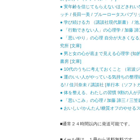
● 実年齢を信じてもらえないほどきれい
ッチ / 長田一美 / ブルーロータスパブリ
● 学び続ける力 （講談社現代新書） / 池上 
● 「行動できない人」の心理学 / 加藤 諦
● 「思いやり」の心理 自分が大きくなる人間
究所 [文庫]
● 男と女の心が底まで見える心理学 (知的生
書房 [文庫]
● 10代のうちに考えておくこと （岩波ジュニ
● 運のいい人がやっている気持ちの整理
る! / 佳川奈未 / 講談社 [単行本（ソフト
● 体を整える、わたしの習慣 9割の人が元気にな
● 「思いこみ」の心理 / 加藤 諦三 / 三笠
● おいしい!かんたん!糖質オフのやせるスー
■通常２４時間以内に発送可能です。
■メール便は、１冊から送料無料です。