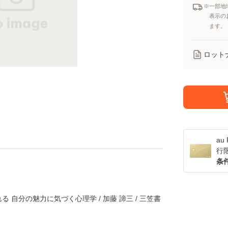
※一部地
表示の
ます。
ロット
a
行
条
 自分の魅力に気づく心理学 / 加藤 諦三 / 三笠書