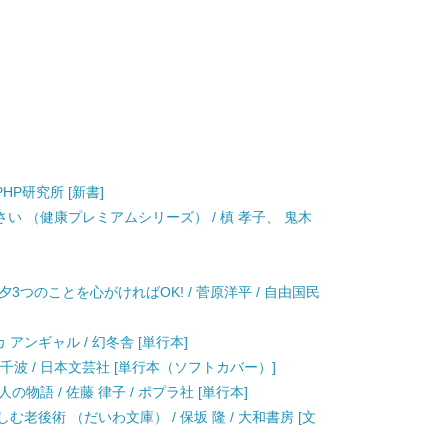
PHP研究所 [新書]
い （健康プレミアムシリーズ） / 槙 孝子、 鬼木
3つのことを心がければOK! / 菅原洋平 / 自由国民
アンギャル / 幻冬舎 [単行本]
 千波 / 日本文芸社 [単行本（ソフトカバー）]
物語 / 佐藤 律子 / ポプラ社 [単行本]
老後術 （だいわ文庫） / 保坂 隆 / 大和書房 [文