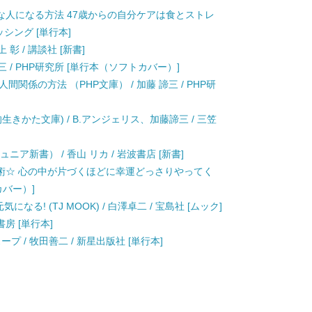
な人になる方法 47歳からの自分ケアは食とストレ
ッシング [単行本]
彰 / 講談社 [新書]
三 / PHP研究所 [単行本（ソフトカバー）]
関係の方法 （PHP文庫） / 加藤 諦三 / PHP研
きかた文庫) / B.アンジェリス、加藤諦三 / 三笠
ア新書） / 香山 リカ / 岩波書店 [新書]
術☆ 心の中が片づくほどに幸運どっさりやってく
カバー）]
る! (TJ MOOK) / 白澤卓二 / 宝島社 [ムック]
書房 [単行本]
プ / 牧田善二 / 新星出版社 [単行本]