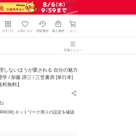
カテゴリ
お気に入り
閲覧履歴
購入履歴
かご
店舗メニュー
無理しないほうが愛される 自分の魅力
 / 加藤 諦三 / 三笠書房 [単行本]
送料無料】
込
)
K ERROR] ネットワーク周りの設定を確認