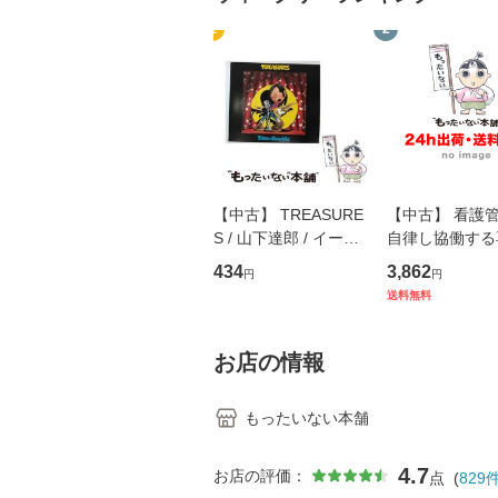
1
2
【中古】 TREASURE
【中古】 看護
S / 山下達郎 / イース
自律し協働する
トウエスト・ジャパン
の看護マネジメ
434
3,862
円
円
[CD]【メール便送料無
キル 改訂第3版 
送料無料
料】
学テキストNiCE)
島恵 藤本幸三 /
堂 [単行
お店の情報
もったいない本舗
4.7
お店の評価：
点
(
829