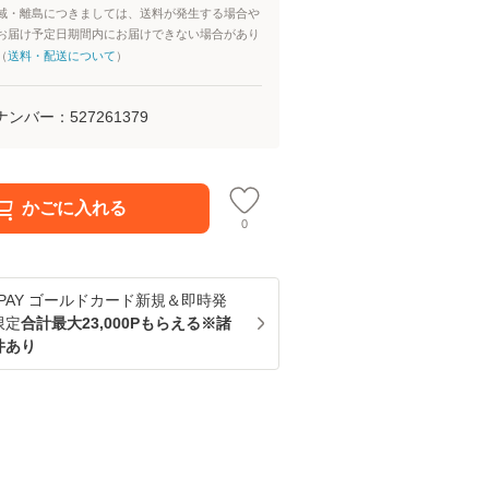
域・離島につきましては、送料が発生する場合や
お届け予定日期間内にお届けできない場合があり
（
送料・配送について
）
ナンバー：
527261379
かごに入れる
0
u PAY ゴールドカード新規＆即時発
限定
合計最大23,000Pもらえる※諸
件あり