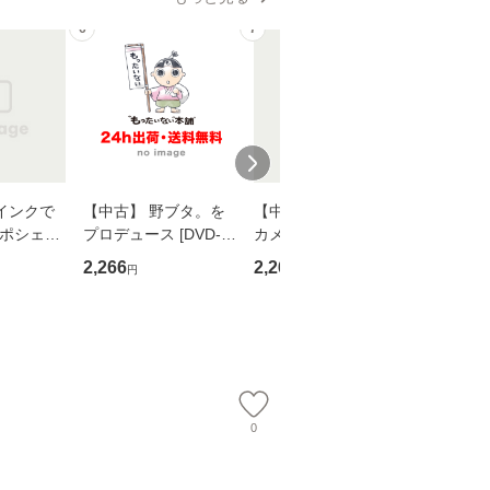
6
7
8
インクで
【中古】 野ブタ。を
【中古】 明日なき森
【中古】
・ポシェッ
プロデュース [DVD-B
カメムシ先生が熊野で
からだの
吾 / 祥伝
OX] / バップ [DVD]
語る / 熊野の森ネット
四季 / 藤
2,266
2,266
1,691
円
円
円
【メール便送
【メール便送料無料】
ワークいちいがしの
漁村文化協
会、吉田元重 玉井済
【メール
夫 / 新評論 [単行本]
【メール
0