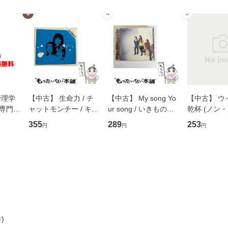
3
4
5
管理学
【中古】 生命力 / チ
【中古】 My song Yo
【中古】 ウ
専門職
ャットモンチー / キュ
ur song / いきものが
乾杯 (ノン
ントス
ーンレコード [CD]
かり / [CD]【メール便
ト) / 東野圭
355
289
253
円
円
円
(看護
【メール便送料無料】
送料無料】
社 [文庫]
 / 手
料無料】
 南江
件
)