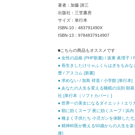
著者：加藤 諦三
出版社：三笠書房
サイズ：単行本
ISBN-10：483791490X
ISBN-13：9784837914907
■こちらの商品もオススメです
● 女性の品格 (PHP新書) / 坂東 眞理子 / 
● 長生きしたけりゃふくらはぎをもみなさ
豊 / アスコム [新書]
● 求めない / 加島 祥造 / 小学館 [単行本]
● あなたの人生を変える睡眠の法則 朝昼夕
社 [単行本（ソフトカバー）]
● 世界一の美女になるダイエット / エリカ 
● 朝に効くスープ 夜に効くスープ / 浜内
● 種まく子供たち 小児ガンを体験した七人の
● 精神科医が教える50歳からの人生を楽しむ
庫]