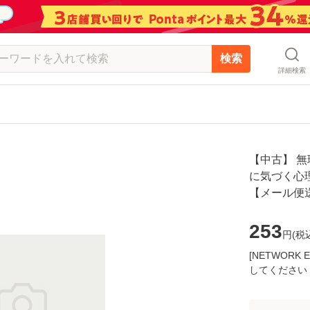
検索
詳細検索
【中古】 
に気づく心理学
【メール便
253
円(
税
[NETWOR
してください