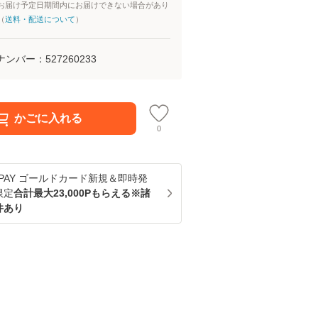
お届け予定日期間内にお届けできない場合があり
（
送料・配送について
）
ナンバー：
527260233
かごに入れる
0
u PAY ゴールドカード新規＆即時発
限定
合計最大23,000Pもらえる※諸
件あり