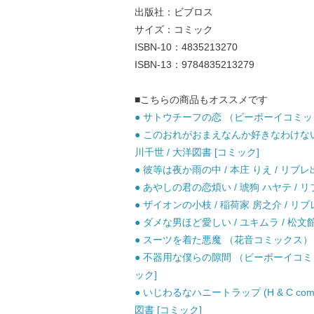
出版社：ビブロス
サイズ：コミック
ISBN-10：4835213270
ISBN-13：9784835213279
■こちらの商品もオススメです
● サトウチーフの恋 （ビーボーイコミックス
● このおれがおまえなんか好きなわけない (H & C co
川千世 / 大洋図書 [コミック]
● 彼等は夜か雨の中 / 本庄 りえ / リブレ
● あやしの君の恋煩い / 琥狗 ハヤテ / 
● ザイオンの小枝 / 稲荷家 房之介 / リブ
● ダメな男ほど愛しい / ユキムラ / 松文館
● スーツを着た悪魔 （花音コミックス） / 
● 不器用な僕らの隙間 （ビーボーイコミック
ック]
● いじわるなハニートラップ (H & C comics. I
図書 [コミック]