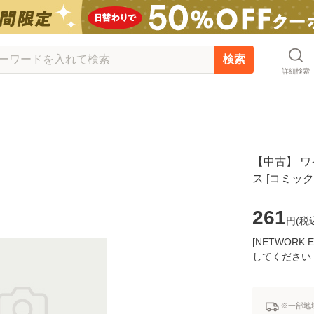
検索
詳細検索
【中古】 ワイ
ス [コミッ
261
円(
税
[NETWOR
してください
※一部地