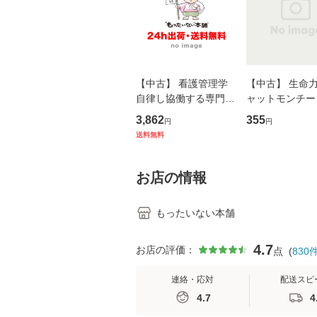
【中古】 看護管理学
【中古】 生命力 
自律し協働する専門職
ャットモンチー 
の看護マネジメントス
ーンレコード [C
3,862
355
円
円
キル 改訂第3版 (看護
【メール便送料
送料無料
学テキストNiCE) / 手
島恵 藤本幸三 / 南江
堂 [単行
お店の情報
もったいない本舗
4.7
お店の評価：
点
(
830
連絡・応対
配送スピ
4.7
4