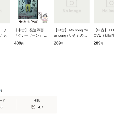
/ チ
【中古】 発達障害
【中古】 My song Yo
【中古】 FOR
/ キュ
「グレーゾーン」 そ
ur song / いきものが
OVE（初回
D]
の正しい理解と克服法
かり / [CD]【メール便
盤） / 清水
409
289
289
円
円
円
無料】
(SB新書 572) / 岡田尊
送料無料】
ミリヤ / [CD]【メール
司 / ＳＢクリエイティ
便送料無料
ブ [新書]【メール便送
料無料】
件
)
ード
梱包
.6
4.7