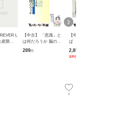
EVER L
【中古】 「意識」と
【中古】 耳をすませ
【中古】
生産限定
は何だろうか 脳の来
ば 〈2枚組〉 [DVD] /
も2時間
翔太×加藤
歴、知覚の錯誤 （講
ブエナ・ビスタ・ホー
めるよう
289
2,852
253
円
円
円
談社現代新書） / 下条
ム・エンターテイメン
計超入門！
送料無料
】
信輔 / 講談社 [新書]
ト [DVD]【メール便送
隆 / 高
【メール便送料無料】
料無料】
（ソフト
【メール
0