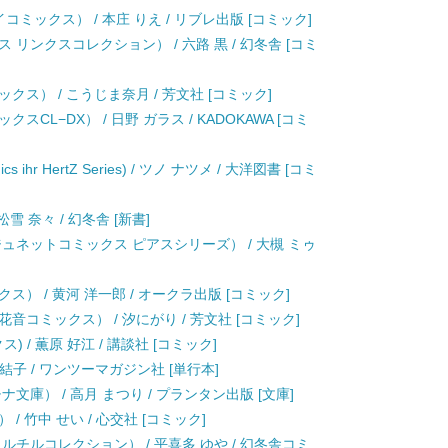
ミックス） / 本庄 りえ / リブレ出版 [コミック]
リンクスコレクション） / 六路 黒 / 幻冬舎 [コミ
ス） / こうじま奈月 / 芳文社 [コミック]
L−DX） / 日野 ガラス / KADOKAWA [コミ
hr HertZ Series) / ツノ ナツメ / 大洋図書 [コミ
雪 奈々 / 幻冬舎 [新書]
ュネットコミックス ピアスシリーズ） / 大槻 ミゥ
） / 黄河 洋一郎 / オークラ出版 [コミック]
コミックス） / 汐にがり / 芳文社 [コミック]
) / 薫原 好江 / 講談社 [コミック]
 沙野風結子 / ワンツーマガジン社 [単行本]
文庫） / 高月 まつり / プランタン出版 [文庫]
 竹中 せい / 心交社 [コミック]
ルチルコレクション） / 平喜多 ゆや / 幻冬舎コミ