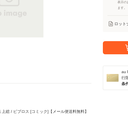
表示の
ます。
ロット
a
行
条
 上総 / ビブロス [コミック]【メール便送料無料】