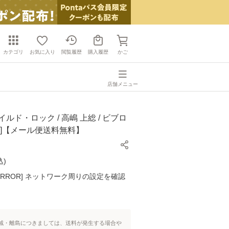
カテゴリ
お気に入り
閲覧履歴
購入履歴
かご
店舗メニュー
ルド・ロック / 高嶋 上総 / ビブロ
ク]【メール便送料無料】
込
)
K ERROR] ネットワーク周りの設定を確認
域・離島につきましては、送料が発生する場合や