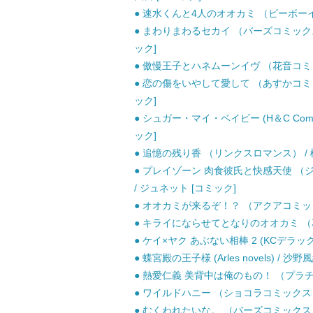
● 速水くんと4人のオオカミ （ビーボーイコ
● まわりまわるセカイ （バーズコミックス 
ック]
● 傲慢王子とハネムーンイヴ （花音コミック
● 恋の傷をいやして愛して （あすかコミックスC
ック]
● シュガー・マイ・ベイビー (H＆C Comics i
ック]
● 追憶の残り香 （リンクスロマンス） / 松
● プレイゾーン 肉食彼氏と快感天使 （ジ
/ ジュネット [コミック]
● オオカミが来るぞ！？ （アクアコミックス
● キライにならせてとなりのオオカミ （花音
● ケイ×ヤク あぶない相棒 2 (KCデラックス
● 蝶宮殿の王子様 (Arles novels) /
● 熱愛仁義 美背中は俺のもの！ （プラチナ
● ワイルドハニー （ショコラコミックス） /
● むくわれたいな。 （バーズコミックス 