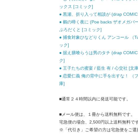
ックス [コミック]
● 黒瀬、折り入って相談が (drap COMICS
● 鵺の啼く夜に (Poe backs ザオメガ
ぷろだくと [コミック]
● 捕食対象ひなどりくん アンコール （Tull
ック]
● 据え膳喰らうは男のタチ (drap COMICS
ク]
● 王子たちの蜜宴 / 藍生 有 / 心交社 [文庫
● 恋愛仁義 俺の背中に手を出すな！ （プラ
庫]
■通常２４時間以内に発送可能です。
■メール便は、１冊から送料無料です。
宅急便の場合、2,500円以上送料無料で
※「代引き」ご希望の方は宅急便をご選