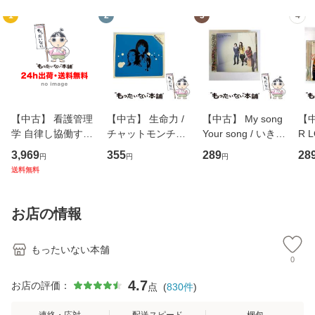
1
2
3
4
【中古】 看護管理
【中古】 生命力 /
【中古】 My song
【中
学 自律し協働する
チャットモンチー /
Your song / いきも
R 
専門職の看護マネ
キューンレコード
のがかり / [CD]
産限
3,969
355
289
28
円
円
円
ジメントスキル 改
[CD]【メール便送
【メール便送料無
翔太
送料無料
訂第3版 (看護学テ
料無料】
料】
[C
キストNiCE) / 手島
料
恵 藤本幸三 / 南江
お店の情報
堂 [単行
もったいない本舗
0
4.7
お店の評価：
点
(
830
件
)