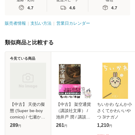
連絡・応対
配送スピード
梱包
4.7
4.6
4.7
販売者情報
支払い方法
営業日カレンダー
類似商品と比較する
今見ている商品
【中古】 天使の擬
【中古】 架空通貨
ちいかわ なんか小
態 (Super be-boy
（講談社文庫） /
さくてかわいいや
comics) / 七瀬か
池井戸 潤 / 講談社
つ 3/ナガノ
い、七瀬 カイ / ビ
[文庫]【メール便送
289
261
1,210
円
円
円
ブロス [コミック]
料無料】