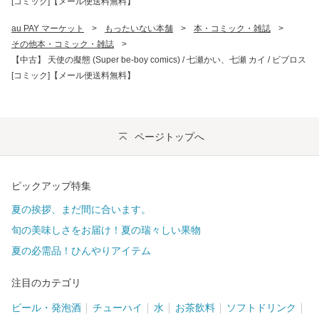
[コミック]【メール便送料無料】
au PAY マーケット
>
もったいない本舗
>
本・コミック・雑誌
>
その他本・コミック・雑誌
>
【中古】 天使の擬態 (Super be-boy comics) / 七瀬かい、七瀬 カイ / ビブロス
[コミック]【メール便送料無料】
ページトップへ
ピックアップ特集
夏の挨拶、まだ間に合います。
旬の美味しさをお届け！夏の瑞々しい果物
夏の必需品！ひんやりアイテム
注目のカテゴリ
ビール・発泡酒
チューハイ
水
お茶飲料
ソフトドリンク