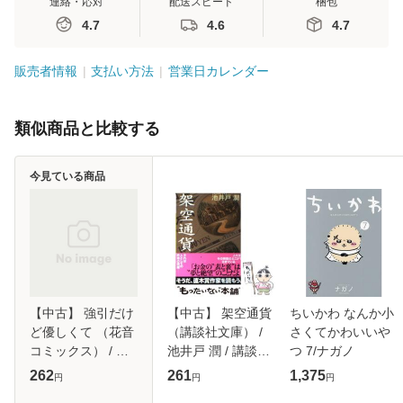
連絡・応対
配送スピード
梱包
4.7
4.6
4.7
販売者情報
支払い方法
営業日カレンダー
類似商品と比較する
今見ている商品
【中古】 強引だけ
【中古】 架空通貨
ちいかわ なんか小
ど優しくて （花音
（講談社文庫） /
さくてかわいいや
コミックス） / こ
池井戸 潤 / 講談社
つ 7/ナガノ
うじま 奈月 / 芳文
[文庫]【メール便送
262
261
1,375
円
円
円
社 [コミック]【メ
料無料】