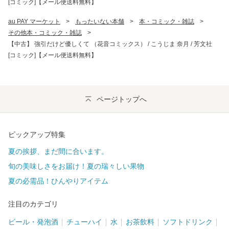
[コミック]【メール便送料無料】
au PAY マーケット
>
もったいない本舗
>
本・コミック・雑誌
>
その他本・コミック・雑誌
>
【中古】 強引だけど優しくて （花音コミックス） / こうじま 奈月 / 芳文社
[コミック]【メール便送料無料】
ページトップへ
ピックアップ特集
夏の挨拶、まだ間に合います。
旬の美味しさをお届け！夏の瑞々しい果物
夏の必需品！ひんやりアイテム
注目のカテゴリ
ビール・発泡酒
チューハイ
水
お茶飲料
ソフトドリンク