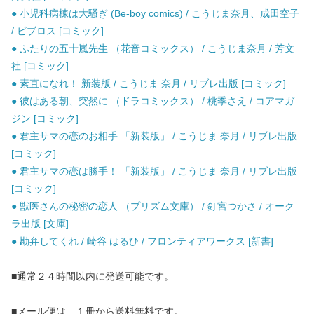
● 小児科病棟は大騒ぎ (Be-boy comics) / こうじま奈月、成田空子
/ ビブロス [コミック]
● ふたりの五十嵐先生 （花音コミックス） / こうじま奈月 / 芳文
社 [コミック]
● 素直になれ！ 新装版 / こうじま 奈月 / リブレ出版 [コミック]
● 彼はある朝、突然に （ドラコミックス） / 桃季さえ / コアマガ
ジン [コミック]
● 君主サマの恋のお相手 「新装版」 / こうじま 奈月 / リブレ出版
[コミック]
● 君主サマの恋は勝手！ 「新装版」 / こうじま 奈月 / リブレ出版
[コミック]
● 獣医さんの秘密の恋人 （プリズム文庫） / 釘宮つかさ / オーク
ラ出版 [文庫]
● 勘弁してくれ / 崎谷 はるひ / フロンティアワークス [新書]
■通常２４時間以内に発送可能です。
■メール便は、１冊から送料無料です。