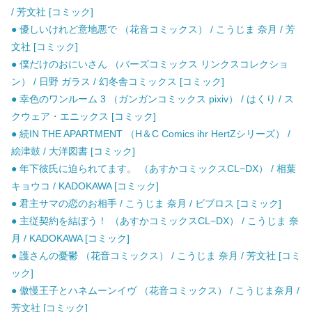
/ 芳文社 [コミック]
● 優しいけれど意地悪で （花音コミックス） / こうじま 奈月 / 芳
文社 [コミック]
● 僕だけのおにいさん （バーズコミックス リンクスコレクショ
ン） / 日野 ガラス / 幻冬舎コミックス [コミック]
● 幸色のワンルーム 3 （ガンガンコミックス pixiv） / はくり / ス
クウェア・エニックス [コミック]
● 続IN THE APARTMENT （H＆C Comics ihr HertZシリーズ） /
絵津鼓 / 大洋図書 [コミック]
● 年下彼氏に迫られてます。 （あすかコミックスCL−DX） / 相葉
キョウコ / KADOKAWA [コミック]
● 君主サマの恋のお相手 / こうじま 奈月 / ビブロス [コミック]
● 主従契約を結ぼう！ （あすかコミックスCL−DX） / こうじま 奈
月 / KADOKAWA [コミック]
● 護さんの憂鬱 （花音コミックス） / こうじま 奈月 / 芳文社 [コミ
ック]
● 傲慢王子とハネムーンイヴ （花音コミックス） / こうじま奈月 /
芳文社 [コミック]