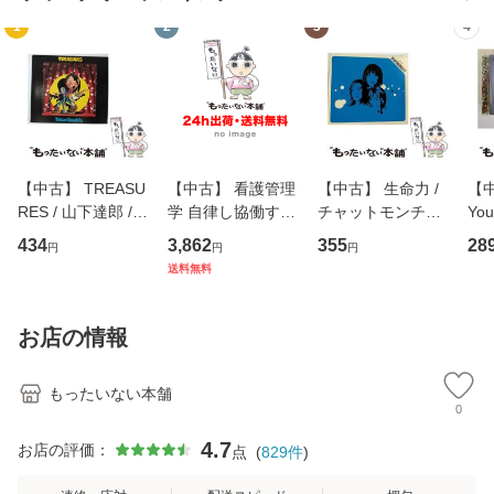
1
2
3
4
【中古】 TREASU
【中古】 看護管理
【中古】 生命力 /
【中
RES / 山下達郎 /
学 自律し協働する
チャットモンチー /
You
イーストウエス
専門職の看護マネ
キューンレコード
のがか
434
3,862
355
28
円
円
円
ト・ジャパン [CD]
ジメントスキル 改
[CD]【メール便送
【
送料無料
【メール便送料無
訂第3版 (看護学テ
料無料】
料
料】
キストNiCE) / 手島
恵 藤本幸三 / 南江
お店の情報
堂 [単行
もったいない本舗
0
4.7
お店の評価：
点
(
829
件
)