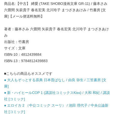
商品名:【中古】 縛愛 (TAKE SHOBO漫画文庫 GR-11) / 藤本さみ
六畳間 矢萩貴子 春名宏美 北川玲子 まつざきあけみ / 竹書房 [文
庫]【メール便送料無料】
著者：藤本さみ 六畳間 矢萩貴子 春名宏美 北川玲子 まつざきあけ
み
出版社：竹書房
サイズ：文庫
ISBN-10：4812439884
ISBN-13：9784812439883
■こちらの商品もオススメです
● 大人もぞっとする原典 日本昔ばなし / 由良 弥生 / 三笠書房 [文
庫]
● 新・ハイヒールCOP 1 (講談社コミックスKiss) / 大和 和紀 / 講談
社 [コミック]
● エロイカ 2 （中公コミック スーリ） / 池田 理代子 / 中央公論新
社 [コミック]