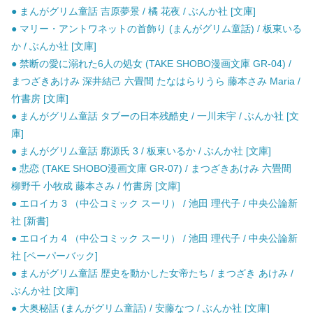
● まんがグリム童話 吉原夢景 / 橘 花夜 / ぶんか社 [文庫]
● マリー・アントワネットの首飾り (まんがグリム童話) / 板東いる
か / ぶんか社 [文庫]
● 禁断の愛に溺れた6人の処女 (TAKE SHOBO漫画文庫 GR-04) /
まつざきあけみ 深井結己 六畳間 たなはらりうら 藤本さみ Maria /
竹書房 [文庫]
● まんがグリム童話 タブーの日本残酷史 / 一川未宇 / ぶんか社 [文
庫]
● まんがグリム童話 廓源氏 3 / 板東いるか / ぶんか社 [文庫]
● 悲恋 (TAKE SHOBO漫画文庫 GR-07) / まつざきあけみ 六畳間
柳野千 小牧成 藤本さみ / 竹書房 [文庫]
● エロイカ 3 （中公コミック スーリ） / 池田 理代子 / 中央公論新
社 [新書]
● エロイカ 4 （中公コミック スーリ） / 池田 理代子 / 中央公論新
社 [ペーパーバック]
● まんがグリム童話 歴史を動かした女帝たち / まつざき あけみ /
ぶんか社 [文庫]
● 大奥秘話 (まんがグリム童話) / 安藤なつ / ぶんか社 [文庫]