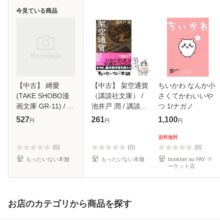
今見ている商品
【中古】 縛愛
【中古】 架空通貨
ちいかわ なんか小
(TAKE SHOBO漫
（講談社文庫） /
さくてかわいいや
画文庫 GR-11) / 藤
池井戸 潤 / 講談社
つ 1/ナガノ
本さみ 六畳間 矢萩
[文庫]【メール便送
527
261
1,100
円
円
円
貴子 春名宏美 北川
料無料】
玲子 まつざきあけ
送料無料
み / 竹書房 [文庫]
(0)
(0)
(0)
【メール便送
もったいない本舗
もったいない本舗
bookfan au PAY マ
ーケット店
お店のカテゴリから商品を探す