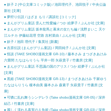
● 妖子 2 (中公文庫コミック版) / 池田理代子、池田悦子 / 中央公論
新社 [文庫]
● 夢狩り伝説 / はざま もり / 講談社 [コミック]
● まんがグリム童話 歪んだ性愛編 / つか 絵夢子 / ぶんか社 [文庫]
● まんがグリム童話 坂本龍馬と幕末の女たち編 / 浅野まいこ 天ケ
江ルチカ 伊藤結花理 空路 吉村菜由 / ぶんか社 [文庫]
● 妖子 / 池田 理代子 / 集英社 [新書]
● 吉原伝説 (まんがグリム童話) / 岡田純子 / ぶんか社 [文庫]
● 怪談 (TAKE SHOBO漫画文庫 GR-10) / 藤本さみ まつざきあけみ
六畳間 たなはらりうら 平井一郎 矢萩貴子 / 竹書房 [文庫]
● まんがグリム童話 不思議の国のアリス / つか 絵夢子 / ぶんか社
[文庫]
● 黒姫 (TAKE SHOBO漫画文庫 GR-13) / まつざきあけみ 千家ゆう
たなはらりうら 榎本由美 藤本さみ 森素子 矢萩貴子 / 竹書房 [文
庫]
● 可憐に乱れ舞うシンデレラ (Take shobo漫画文庫 GR-05) / 深井
結己 / 竹書房 [文庫]
● 麗しく濡れる真実の人魚姫 (Take shobo漫画文庫 GR-03) / 深井