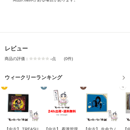
レビュー
商品の評価：
-
点
(0件)
ウィークリーランキング
1
2
3
4
【中古】 TREASU
【中古】 看護管理
【中古】 生命力 /
【中