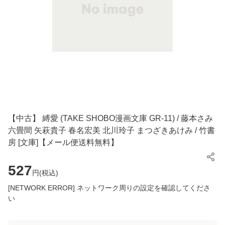
【中古】 縛愛 (TAKE SHOBO漫画文庫 GR-11) / 藤本さみ
六畳間 矢萩貴子 春名宏美 北川玲子 まつざきあけみ / 竹書
房 [文庫]【メール便送料無料】
527
円(
税込
)
[NETWORK ERROR] ネットワーク周りの設定を確認してくださ
い