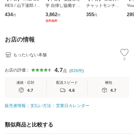
RES / 山下達郎 /
学 自律し協働する
チャットモンチー /
You
イーストウエス
専門職の看護マネ
キューンレコード
のがか
434
3,862
355
28
円
円
円
ト・ジャパン [CD]
ジメントスキル 改
[CD]【メール便送
【
送料無料
【メール便送料無
訂第3版 (看護学テ
料無料】
料
料】
キストNiCE) / 手島
恵 藤本幸三 / 南江
お店の情報
堂 [単行
もったいない本舗
0
4.7
お店の評価：
点
(
826
件
)
連絡・応対
配送スピード
梱包
4.7
4.6
4.7
販売者情報
支払い方法
営業日カレンダー
類似商品と比較する