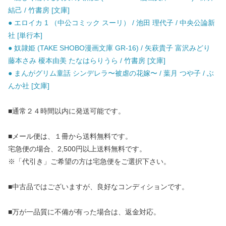
結己 / 竹書房 [文庫]
● エロイカ 1 （中公コミック スーリ） / 池田 理代子 / 中央公論新
社 [単行本]
● 奴隷姫 (TAKE SHOBO漫画文庫 GR-16) / 矢萩貴子 富沢みどり
藤本さみ 榎本由美 たなはらりうら / 竹書房 [文庫]
● まんがグリム童話 シンデレラ〜被虐の花嫁〜 / 葉月 つや子 / ぶ
んか社 [文庫]
■通常２４時間以内に発送可能です。
■メール便は、１冊から送料無料です。
宅急便の場合、2,500円以上送料無料です。
※「代引き」ご希望の方は宅急便をご選択下さい。
■中古品ではございますが、良好なコンディションです。
■万が一品質に不備が有った場合は、返金対応。