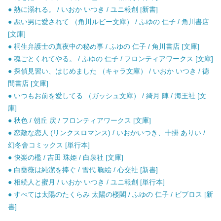
● 熱に溺れる。 / いおか いつき / ユニ報創 [新書]
● 悪い男に愛されて （角川ルビー文庫） / ふゆの 仁子 / 角川書店
[文庫]
● 桐生弁護士の真夜中の秘め事 / ふゆの 仁子 / 角川書店 [文庫]
● 魂ごとくれてやる。 / ふゆの 仁子 / フロンティアワークス [文庫]
● 探偵見習い、はじめました （キャラ文庫） / いおか いつき / 徳
間書店 [文庫]
● いつもお前を愛してる （ガッシュ文庫） / 綺月 陣 / 海王社 [文
庫]
● 秋色 / 朝丘 戻 / フロンティアワークス [文庫]
● 恋敵な恋人 (リンクスロマンス) / いおかいつき、十掛 ありい /
幻冬舎コミックス [単行本]
● 快楽の檻 / 吉田 珠姫 / 白泉社 [文庫]
● 白薔薇は純潔を捧ぐ / 雪代 鞠絵 / 心交社 [新書]
● 相続人と蜜月 / いおか いつき / ユニ報創 [単行本]
● すべては太陽のたくらみ 太陽の楼閣 / ふゆの 仁子 / ビブロス [新
書]