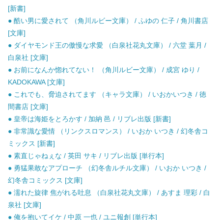
[新書]
● 酷い男に愛されて （角川ルビー文庫） / ふゆの 仁子 / 角川書店
[文庫]
● ダイヤモンド王の傲慢な求愛 （白泉社花丸文庫） / 六堂 葉月 /
白泉社 [文庫]
● お前になんか惚れてない！ （角川ルビー文庫） / 成宮 ゆり /
KADOKAWA [文庫]
● これでも、脅迫されてます （キャラ文庫） / いおかいつき / 徳
間書店 [文庫]
● 皇帝は海姫をとろかす / 加納 邑 / リブレ出版 [新書]
● 非常識な愛情 （リンクスロマンス） / いおか いつき / 幻冬舎コ
ミックス [新書]
● 素直じゃねぇな / 英田 サキ / リブレ出版 [単行本]
● 勇猛果敢なアプローチ （幻冬舎ルチル文庫） / いおか いつき /
幻冬舎コミックス [文庫]
● 濡れた旋律 焦がれる吐息 （白泉社花丸文庫） / あすま 理彩 / 白
泉社 [文庫]
● 俺を抱いてイケ / 中原 一也 / ユニ報創 [単行本]