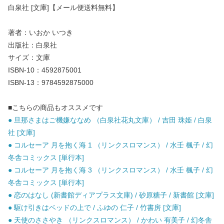
白泉社 [文庫]【メール便送料無料】
著者：いおか いつき
出版社：白泉社
サイズ：文庫
ISBN-10：4592875001
ISBN-13：9784592875000
■こちらの商品もオススメです
● 旦那さまはご機嫌ななめ （白泉社花丸文庫） / 吉田 珠姫 / 白泉
社 [文庫]
● コルセーア 月を抱く海 1 （リンクスロマンス） / 水壬 楓子 / 幻
冬舎コミックス [単行本]
● コルセーア 月を抱く海 3 （リンクスロマンス） / 水壬 楓子 / 幻
冬舎コミックス [単行本]
● 恋のはなし (新書館ディアプラス文庫) / 砂原糖子 / 新書館 [文庫]
● 駆け引きはベッドの上で / ふゆの 仁子 / 竹書房 [文庫]
● 天使のささやき （リンクスロマンス） / かわい 有美子 / 幻冬舎