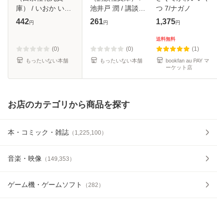
庫） / いおか いつ
池井戸 潤 / 講談社
つ 7/ナガノ
き / 白泉社 [文庫]
[文庫]【メール便送
442
261
1,375
円
円
円
【メール便送料無
料無料】
料】
送料無料
(0)
(0)
(1)
もったいない本舗
もったいない本舗
bookfan au PAY マ
ーケット店
お店のカテゴリから商品を探す
本・コミック・雑誌
（
1,225,100
）
音楽・映像
（
149,353
）
ゲーム機・ゲームソフト
（
282
）