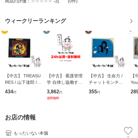
商品の評価：
-
点
(0件)
ウィークリーランキング
1
2
3
4
【中古】 TREASU
【中古】 看護管理
【中古】 生命力 /
【中
RES / 山下達郎 /
学 自律し協働する
チャットモンチー /
You
イーストウエス
専門職の看護マネ
キューンレコード
のがか
434
3,862
355
28
円
円
円
ト・ジャパン [CD]
ジメントスキル 改
[CD]【メール便送
【
送料無料
【メール便送料無
訂第3版 (看護学テ
料無料】
料
料】
キストNiCE) / 手島
恵 藤本幸三 / 南江
お店の情報
堂 [単行
もったいない本舗
0