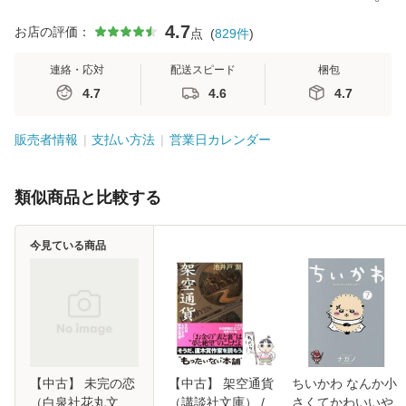
4.7
お店の評価：
点
(
829
件
)
連絡・応対
配送スピード
梱包
4.7
4.6
4.7
販売者情報
支払い方法
営業日カレンダー
類似商品と比較する
今見ている商品
【中古】 未完の恋
【中古】 架空通貨
ちいかわ なんか小
（白泉社花丸文
（講談社文庫） /
さくてかわいいや