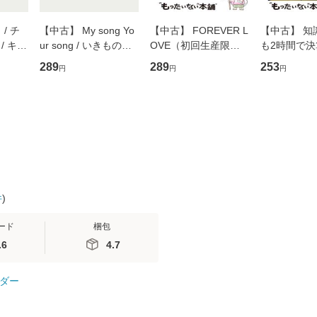
/ チ
【中古】 My song Yo
【中古】 FOREVER L
【中古】 知
/ キュ
ur song / いきものが
OVE（初回生産限定
も2時間で
D]
かり / [CD]【メール便
盤） / 清水翔太×加藤
めるようにな
289
289
253
円
円
円
無料】
送料無料】
ミリヤ / [CD]【メール
計超入門！ /
便送料無料】
隆 / 高橋書
（ソフトカバ
【メール便
件
)
ード
梱包
.6
4.7
ダー