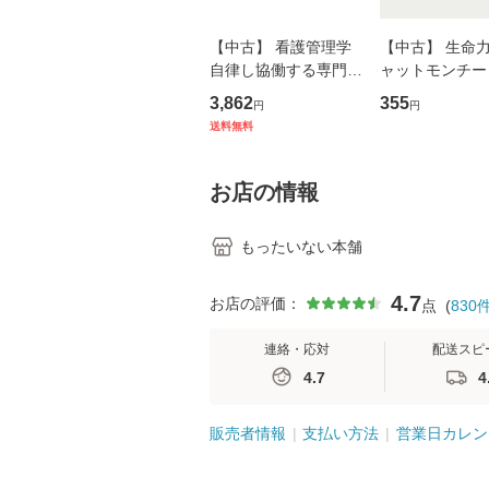
【中古】 看護管理学
【中古】 生命力 
自律し協働する専門職
ャットモンチー 
の看護マネジメントス
ーンレコード [C
3,862
355
円
円
キル 改訂第3版 (看護
【メール便送料
送料無料
学テキストNiCE) / 手
島恵 藤本幸三 / 南江
堂 [単行
お店の情報
もったいない本舗
4.7
お店の評価：
点
(
830
連絡・応対
配送スピ
4.7
4
販売者情報
支払い方法
営業日カレン