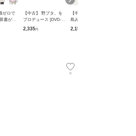
識ゼロで
【中古】 野ブタ。を
【中古】 寒水魚 / 中
【中古】
決算書が読
プロデュース [DVD-B
島みゆき / [CD]【メー
上 (双葉
る！ 会
OX] / バップ [DVD]
ル便送料無料】
作家協会
2,335
2,150
2,279
円
円
円
 佐伯 良
【メール便送料無料】
74) / 
店 [単行本
社 [文庫
ー）]
料無料】
送
0