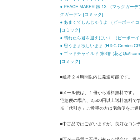
● PEACE MAKER 鐵 13 （マッグガー
グガーデン [コミック]
● あまくてしんじゃうよ （ビーボーイコミ
[コミック]
● 晴れたら君を迎えにいく （ビーボーイコミ
● 思うまま欲しいまま (H＆C Comics CRA
● ゴッドチャイルド 第8巻 (花とゆめcomi
[コミック]
■通常２４時間以内に発送可能です。
■メール便は、１冊から送料無料です。
宅急便の場合、2,500円以上送料無料で
※「代引き」ご希望の方は宅急便をご選
■中古品ではございますが、良好なコン
■万が一品質に不備が有った場合は、返