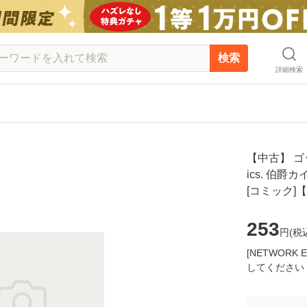
検索
詳細検索
【中古】 ゴ
ics. 伯爵
[コミック]
253
円(
税
[NETWOR
してください