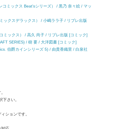
デンコミックス Beat’sシリーズ） / 黒乃 奈々絵 / マッ
ックスデラックス） / 小嶋ララ子 / リブレ出版
ックス） / 高久 尚子 / リブレ出版 [コミック]
FT SERIES) / 樹 要 / 大洋図書 [コミック]
cs. 伯爵カインシリーズ 5) / 由貴香織里 / 白泉社
す。
択下さい。
ディションです。
金対応。