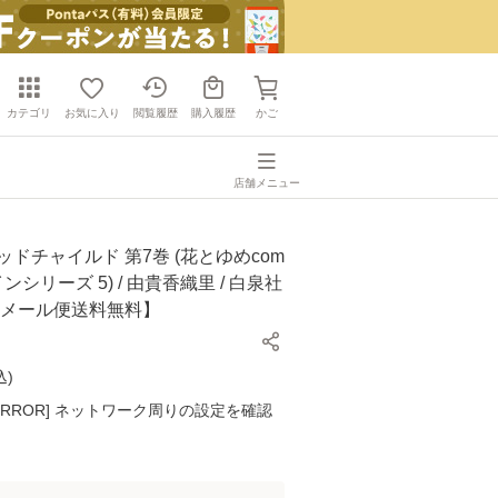
カテゴリ
お気に入り
閲覧履歴
購入履歴
かご
店舗メニュー
ッドチャイルド 第7巻 (花とゆめcom
カインシリーズ 5) / 由貴香織里 / 白泉社
【メール便送料無料】
込
)
K ERROR] ネットワーク周りの設定を確認