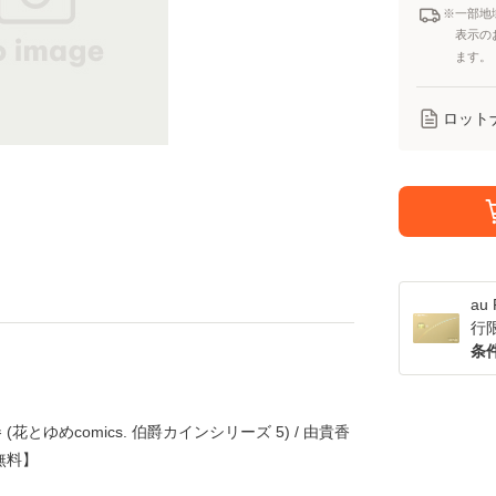
※一部地
表示の
ます。
ロット
a
行
条
花とゆめcomics. 伯爵カインシリーズ 5) / 由貴香
無料】