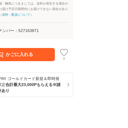
域・離島につきましては、送料が発生する場合や
お届け予定日期間内にお届けできない場合があり
（
送料・配送について
）
ナンバー：
527163871
かごに入れる
0
u PAY ゴールドカード新規＆即時発
限定
合計最大23,000Pもらえる※諸
件あり