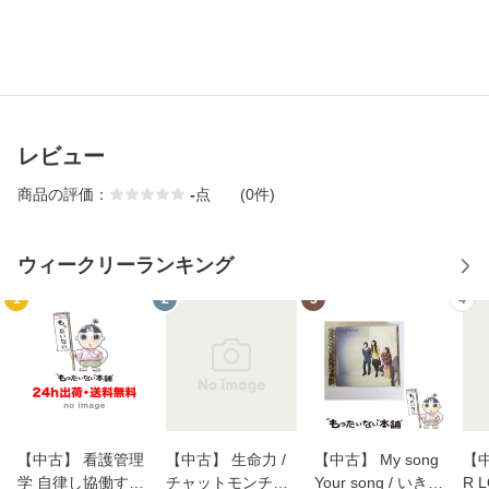
レビュー
商品の評価：
-
点
(0件)
ウィークリーランキング
1
2
3
4
【中古】 看護管理
【中古】 生命力 /
【中古】 My song
【中
学 自律し協働する
チャットモンチー /
Your song / いきも
R 