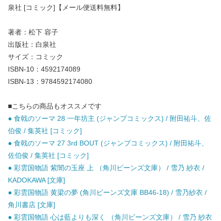
泉社 [コミック]【メール便送料無料】
著者：松下 容子
出版社：白泉社
サイズ：コミック
ISBN-10：4592174089
ISBN-13：9784592174080
■こちらの商品もオススメです
● 食戟のソーマ 28 一年坊主 (ジャンプコミックス) / 附田祐斗、佐
伯俊 / 集英社 [コミック]
● 食戟のソーマ 27 3rd BOUT (ジャンプコミックス) / 附田祐斗、
佐伯俊 / 集英社 [コミック]
● 彩雲国物語 紫闇の玉座 上 （角川ビーンズ文庫） / 雪乃 紗衣 /
KADOKAWA [文庫]
● 彩雲国物語 黄梁の夢 (角川ビーンズ文庫 BB46-18) / 雪乃紗衣 /
角川書店 [文庫]
● 彩雲国物語 心は藍よりも深く （角川ビーンズ文庫） / 雪乃 紗衣