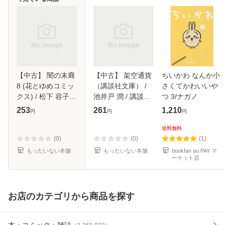
【中古】 闇の末裔
【中古】 架空通貨
ちいかわ なんか小
8 (花とゆめコミッ
（講談社文庫） /
さくてかわいいや
クス) / 松下 容子 /
池井戸 潤 / 講談社
つ 3/ナガノ
白泉社 [コミック]
[文庫]【メール便送
253
261
1,210
円
円
円
【メール便送料無
料無料】
料】
送料無料
(0)
(0)
(1)
もったいない本舗
もったいない本舗
bookfan au PAY マ
ーケット店
お店のカテゴリから商品を探す
本・コミック・雑誌