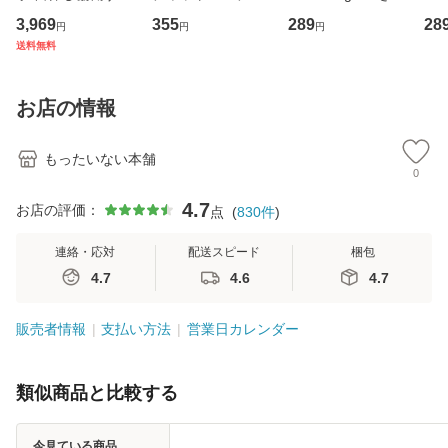
専門職の看護マネ
キューンレコード
のがかり / [CD]
産限
3,969
355
289
28
円
円
円
ジメントスキル 改
[CD]【メール便送
【メール便送料無
翔太
送料無料
訂第3版 (看護学テ
料無料】
料】
[C
キストNiCE) / 手島
料
恵 藤本幸三 / 南江
お店の情報
堂 [単行
もったいない本舗
0
4.7
お店の評価：
点
(
830
件
)
連絡・応対
配送スピード
梱包
4.7
4.6
4.7
販売者情報
支払い方法
営業日カレンダー
類似商品と比較する
今見ている商品