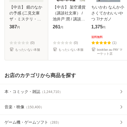
【中古】 鏡のなか
【中古】 架空通貨
ちいかわ なんか小
の予感 (二見文庫
（講談社文庫） /
さくてかわいいや
ザ・ミステリ・コ
池井戸 潤 / 講談社
つ 7/ナガノ
レクション) / アイ
[文庫]【メール便送
387
261
1,375
円
円
円
リス・ジョハンセ
料無料】
ン ケイ・フーパー
送料無料
フェイリン・プレ
(0)
(0)
(1)
ストン、
もったいない本舗
もったいない本舗
bookfan au PAY マ
ーケット店
お店のカテゴリから商品を探す
本・コミック・雑誌
（
1,244,710
）
音楽・映像
（
150,400
）
ゲーム機・ゲームソフト
（
283
）