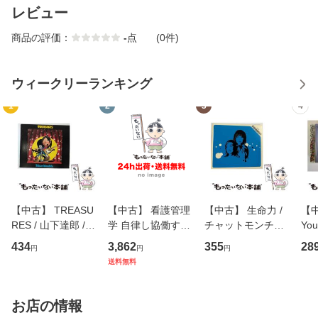
レビュー
商品の評価：
-
点
(0件)
ウィークリーランキング
1
2
3
4
【中古】 TREASU
【中古】 看護管理
【中古】 生命力 /
【中
RES / 山下達郎 /
学 自律し協働する
チャットモンチー /
You
イーストウエス
専門職の看護マネ
キューンレコード
のがか
434
3,862
355
28
円
円
円
ト・ジャパン [CD]
ジメントスキル 改
[CD]【メール便送
【
送料無料
【メール便送料無
訂第3版 (看護学テ
料無料】
料
料】
キストNiCE) / 手島
恵 藤本幸三 / 南江
お店の情報
堂 [単行