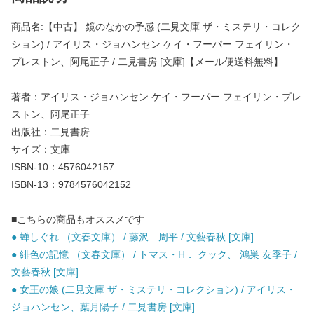
商品名:【中古】 鏡のなかの予感 (二見文庫 ザ・ミステリ・コレク
ション) / アイリス・ジョハンセン ケイ・フーパー フェイリン・
プレストン、阿尾正子 / 二見書房 [文庫]【メール便送料無料】
著者：アイリス・ジョハンセン ケイ・フーパー フェイリン・プレ
ストン、阿尾正子
出版社：二見書房
サイズ：文庫
ISBN-10：4576042157
ISBN-13：9784576042152
■こちらの商品もオススメです
● 蝉しぐれ （文春文庫） / 藤沢 周平 / 文藝春秋 [文庫]
● 緋色の記憶 （文春文庫） / トマス・H． クック、 鴻巣 友季子 /
文藝春秋 [文庫]
● 女王の娘 (二見文庫 ザ・ミステリ・コレクション) / アイリス・
ジョハンセン、葉月陽子 / 二見書房 [文庫]