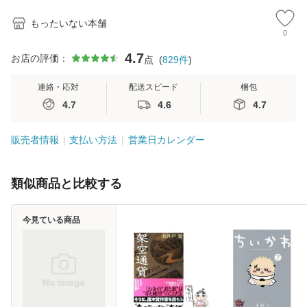
もったいない本舗
0
4.7
お店の評価：
点
(
829
件
)
連絡・応対
配送スピード
梱包
4.7
4.6
4.7
販売者情報
支払い方法
営業日カレンダー
類似商品と比較する
今見ている商品