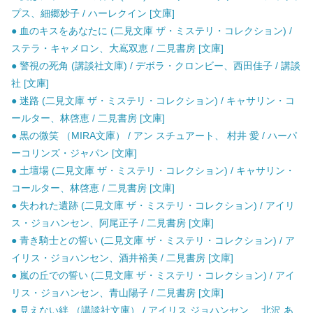
プス、細郷妙子 / ハーレクイン [文庫]
● 血のキスをあなたに (二見文庫 ザ・ミステリ・コレクション) /
ステラ・キャメロン、大嶌双恵 / 二見書房 [文庫]
● 警視の死角 (講談社文庫) / デボラ・クロンビー、西田佳子 / 講談
社 [文庫]
● 迷路 (二見文庫 ザ・ミステリ・コレクション) / キャサリン・コ
ールター、林啓恵 / 二見書房 [文庫]
● 黒の微笑 （MIRA文庫） / アン スチュアート、 村井 愛 / ハーパ
ーコリンズ・ジャパン [文庫]
● 土壇場 (二見文庫 ザ・ミステリ・コレクション) / キャサリン・
コールター、林啓恵 / 二見書房 [文庫]
● 失われた遺跡 (二見文庫 ザ・ミステリ・コレクション) / アイリ
ス・ジョハンセン、阿尾正子 / 二見書房 [文庫]
● 青き騎士との誓い (二見文庫 ザ・ミステリ・コレクション) / ア
イリス・ジョハンセン、酒井裕美 / 二見書房 [文庫]
● 嵐の丘での誓い (二見文庫 ザ・ミステリ・コレクション) / アイ
リス・ジョハンセン、青山陽子 / 二見書房 [文庫]
● 見えない絆 （講談社文庫） / アイリス ジョハンセン、 北沢 あ