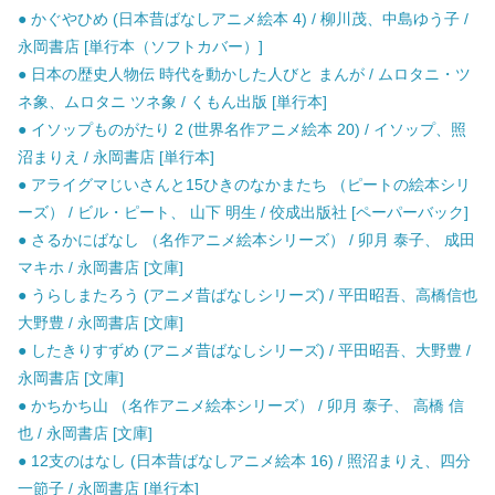
● かぐやひめ (日本昔ばなしアニメ絵本 4) / 柳川茂、中島ゆう子 /
永岡書店 [単行本（ソフトカバー）]
● 日本の歴史人物伝 時代を動かした人びと まんが / ムロタニ・ツ
ネ象、ムロタニ ツネ象 / くもん出版 [単行本]
● イソップものがたり 2 (世界名作アニメ絵本 20) / イソップ、照
沼まりえ / 永岡書店 [単行本]
● アライグマじいさんと15ひきのなかまたち （ピートの絵本シリ
ーズ） / ビル・ピート、 山下 明生 / 佼成出版社 [ペーパーバック]
● さるかにばなし （名作アニメ絵本シリーズ） / 卯月 泰子、 成田
マキホ / 永岡書店 [文庫]
● うらしまたろう (アニメ昔ばなしシリーズ) / 平田昭吾、高橋信也
大野豊 / 永岡書店 [文庫]
● したきりすずめ (アニメ昔ばなしシリーズ) / 平田昭吾、大野豊 /
永岡書店 [文庫]
● かちかち山 （名作アニメ絵本シリーズ） / 卯月 泰子、 高橋 信
也 / 永岡書店 [文庫]
● 12支のはなし (日本昔ばなしアニメ絵本 16) / 照沼まりえ、四分
一節子 / 永岡書店 [単行本]