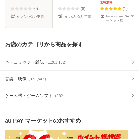
【メール便送料無
送料無料
料】
(0)
(0)
(1)
もったいない本舗
もったいない本舗
bookfan au PAY マ
ーケット店
お店のカテゴリから商品を探す
本・コミック・雑誌
（
1,262,162
）
音楽・映像
（
151,642
）
ゲーム機・ゲームソフト
（
282
）
au PAY マーケット
のおすすめ