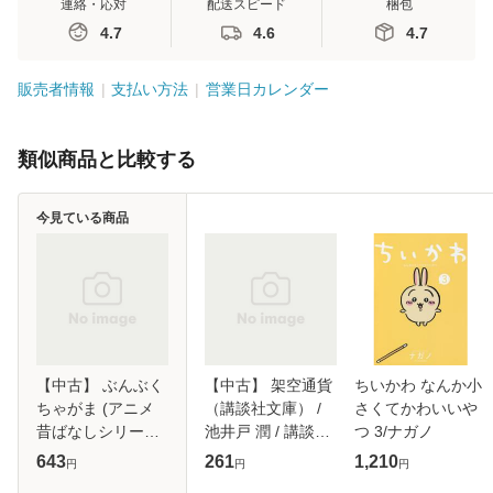
連絡・応対
配送スピード
梱包
4.7
4.6
4.7
販売者情報
支払い方法
営業日カレンダー
類似商品と比較する
今見ている商品
【中古】 ぶんぶく
【中古】 架空通貨
ちいかわ なんか小
ちゃがま (アニメ
（講談社文庫） /
さくてかわいいや
昔ばなしシリーズ)
池井戸 潤 / 講談社
つ 3/ナガノ
/ 平田昭吾、大野豊
[文庫]【メール便送
643
261
1,210
円
円
円
/ 永岡書店 [文庫]
料無料】