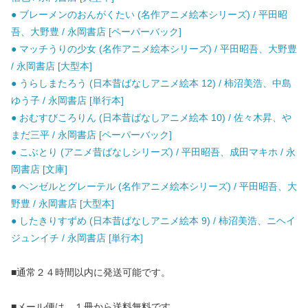
● ブレーメンのおんがくたい (名作アニメ絵本シリーズ) / 平田昭
吾、大野豊 / 永岡書店 [ペーパーバック]
● マッチうりの少女 (名作アニメ絵本シリーズ) / 平田昭吾、大野豊
/ 永岡書店 [大型本]
● うらしまたろう (日本昔ばなしアニメ絵本 12) / 柿沼美浩、中島
ゆう子 / 永岡書店 [単行本]
● おむすびころりん (日本昔ばなしアニメ絵本 10) / 佐々木昇、や
まだ三平 / 永岡書店 [ペーパーバック]
● こぶとり (アニメ昔ばなしシリーズ) / 平田昭吾、成田マキホ / 永
岡書店 [文庫]
● ヘンゼルとグレーテル (名作アニメ絵本シリーズ) / 平田昭吾、大
野豊 / 永岡書店 [大型本]
● したきりすずめ (日本昔ばなしアニメ絵本 9) / 柿沼美浩、ニヘイ
ジュンイチ / 永岡書店 [単行本]
■通常２４時間以内に発送可能です。
■メール便は、１冊から送料無料です。