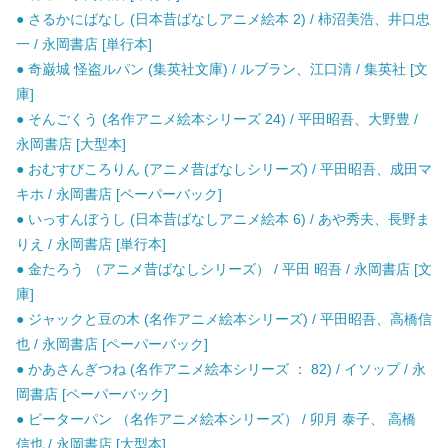
● さるかにばなし (日本昔ばなしアニメ絵本 2) / 柿沼美浩、井口忠
一 / 永岡書店 [単行本]
● 奇巌城 怪盗ルパン (集英社文庫) / ルブラン、江口清 / 集英社 [文
庫]
● そんごくう (名作アニメ絵本シリーズ 24) / 平田昭吾、大野豊 /
永岡書店 [大型本]
● おむすびころりん (アニメ昔ばなしシリーズ) / 平田昭吾、成田マ
キホ / 永岡書店 [ペーパーバック]
● いっすんぼうし (日本昔ばなしアニメ絵本 6) / あや秀夫、長野ま
りえ / 永岡書店 [単行本]
● 金たろう （アニメ昔ばなしシリーズ） / 平田 昭吾 / 永岡書店 [文
庫]
● ジャックと豆の木 (名作アニメ絵本シリーズ) / 平田昭吾、高橋信
也 / 永岡書店 [ペーパーバック]
● かあさんぎつね (名作アニメ絵本シリーズ ： 82) / イソップ / 永
岡書店 [ペーパーバック]
● ピーターパン （名作アニメ絵本シリーズ） / 卯月 泰子、 高橋
信也 / 永岡書店 [大型本]