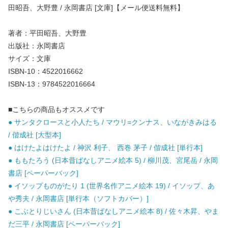
田昭吾、大野豊 / 永岡書店 [文庫]【メール便送料無料】
著者：平田昭吾、大野豊
出版社：永岡書店
サイズ：文庫
ISBN-10：4522016662
ISBN-13：9784522016664
■こちらの商品もオススメです
● サンタクロースと小人たち / マウリ=クンナス、いながきみはる
/ 偕成社 [大型本]
● はけたよはけたよ / 神沢 利子、 西巻 茅子 / 偕成社 [単行本]
● ももたろう (日本昔ばなしアニメ絵本 5) / 柳川茂、宮尾岳 / 永岡
書店 [ペーパーバック]
● イソップものがたり 1 (世界名作アニメ絵本 19) / イソップ、あ
や秀夫 / 永岡書店 [単行本（ソフトカバー）]
● こぶとりじいさん (日本昔ばなしアニメ絵本 8) / 佐々木昇、やま
だ三平 / 永岡書店 [ペーパーバック]