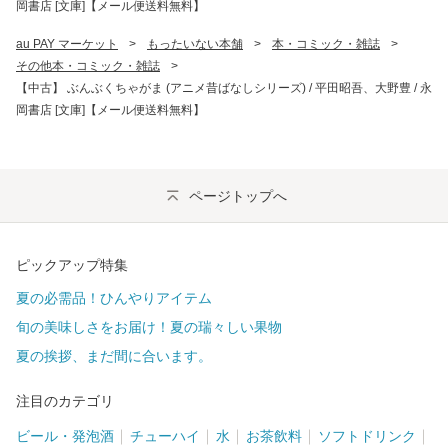
岡書店 [文庫]【メール便送料無料】
au PAY マーケット
>
もったいない本舗
>
本・コミック・雑誌
>
その他本・コミック・雑誌
>
【中古】 ぶんぶくちゃがま (アニメ昔ばなしシリーズ) / 平田昭吾、大野豊 / 永
岡書店 [文庫]【メール便送料無料】
ページトップへ
ピックアップ特集
夏の必需品！ひんやりアイテム
旬の美味しさをお届け！夏の瑞々しい果物
夏の挨拶、まだ間に合います。
注目のカテゴリ
ビール・発泡酒
チューハイ
水
お茶飲料
ソフトドリンク