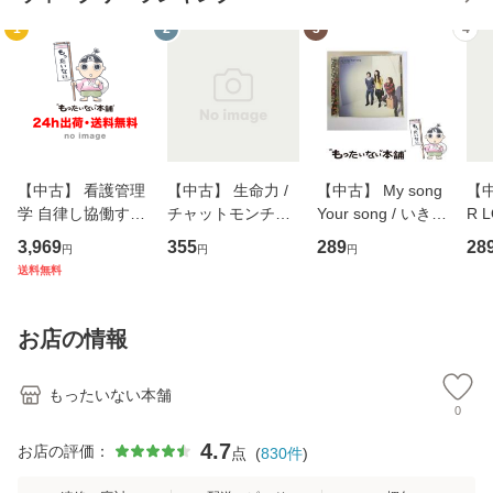
1
2
3
4
【中古】 看護管理
【中古】 生命力 /
【中古】 My song
【中
学 自律し協働する
チャットモンチー /
Your song / いきも
R 
専門職の看護マネ
キューンレコード
のがかり / [CD]
産限
3,969
355
289
28
円
円
円
ジメントスキル 改
[CD]【メール便送
【メール便送料無
翔太
送料無料
訂第3版 (看護学テ
料無料】
料】
[C
キストNiCE) / 手島
料
恵 藤本幸三 / 南江
お店の情報
堂 [単行
もったいない本舗
0
4.7
お店の評価：
点
(
830
件
)