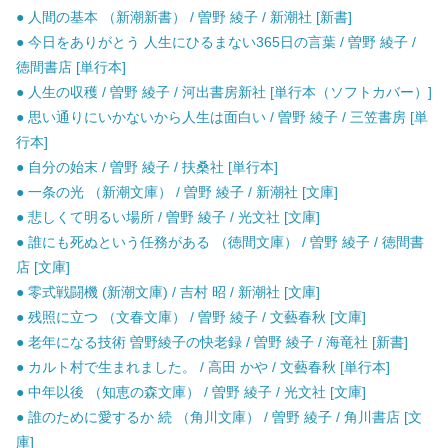
● 人間の基本 （新潮新書） / 曽野 綾子 / 新潮社 [新書]
● 今日をありがとう 人生にひるまない365日の言葉 / 曽野 綾子 /
徳間書店 [単行本]
● 人生の収穫 / 曽野 綾子 / 河出書房新社 [単行本（ソフトカバー）]
● 思い通りにいかないから人生は面白い / 曽野 綾子 / 三笠書房 [単
行本]
● 自分の始末 / 曽野 綾子 / 扶桑社 [単行本]
● 一条の光 （新潮文庫） / 曽野 綾子 / 新潮社 [文庫]
● 悲しくて明るい場所 / 曽野 綾子 / 光文社 [文庫]
● 誰にも死ぬという任務がある （徳間文庫） / 曽野 綾子 / 徳間書
店 [文庫]
● 零式戦闘機 (新潮文庫) / 吉村 昭 / 新潮社 [文庫]
● 残照に立つ （文春文庫） / 曽野 綾子 / 文藝春秋 [文庫]
● 老年になる技術 曽野綾子の快老録 / 曽野 綾子 / 海竜社 [新書]
● カルト村で生まれました。 / 高田 かや / 文藝春秋 [単行本]
● 中年以後 （知恵の森文庫） / 曽野 綾子 / 光文社 [文庫]
● 誰のために愛するか 続 （角川文庫） / 曽野 綾子 / 角川書店 [文
庫]