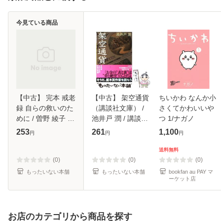
今見ている商品
【中古】 完本 戒老
【中古】 架空通貨
ちいかわ なんか小
録 自らの救いのた
（講談社文庫） /
さくてかわいいや
めに / 曽野 綾子 /
池井戸 潤 / 講談社
つ 1/ナガノ
祥伝社 [単行本]
[文庫]【メール便送
253
261
1,100
円
円
円
【メール便送料無
料無料】
料】
送料無料
(0)
(0)
(0)
もったいない本舗
もったいない本舗
bookfan au PAY マ
ーケット店
お店のカテゴリから商品を探す