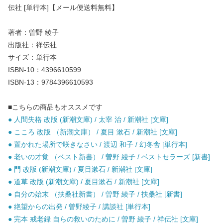
伝社 [単行本]【メール便送料無料】
著者：曽野 綾子
出版社：祥伝社
サイズ：単行本
ISBN-10：4396610599
ISBN-13：9784396610593
■こちらの商品もオススメです
● 人間失格 改版 (新潮文庫) / 太宰 治 / 新潮社 [文庫]
● こころ 改版 （新潮文庫） / 夏目 漱石 / 新潮社 [文庫]
● 置かれた場所で咲きなさい / 渡辺 和子 / 幻冬舎 [単行本]
● 老いの才覚 （ベスト新書） / 曽野 綾子 / ベストセラーズ [新書]
● 門 改版 (新潮文庫) / 夏目漱石 / 新潮社 [文庫]
● 道草 改版 (新潮文庫) / 夏目漱石 / 新潮社 [文庫]
● 自分の始末 （扶桑社新書） / 曽野 綾子 / 扶桑社 [新書]
● 絶望からの出発 / 曽野綾子 / 講談社 [単行本]
● 完本 戒老録 自らの救いのために / 曽野 綾子 / 祥伝社 [文庫]