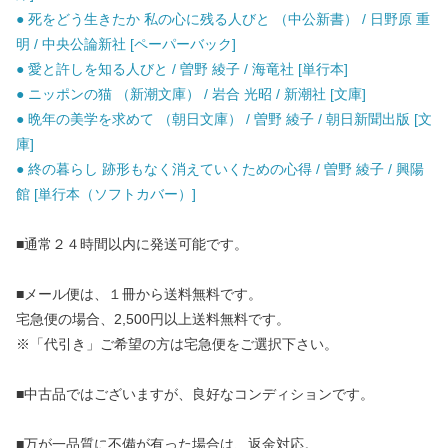
● 死をどう生きたか 私の心に残る人びと （中公新書） / 日野原 重
明 / 中央公論新社 [ペーパーバック]
● 愛と許しを知る人びと / 曽野 綾子 / 海竜社 [単行本]
● ニッポンの猫 （新潮文庫） / 岩合 光昭 / 新潮社 [文庫]
● 晩年の美学を求めて （朝日文庫） / 曽野 綾子 / 朝日新聞出版 [文
庫]
● 終の暮らし 跡形もなく消えていくための心得 / 曽野 綾子 / 興陽
館 [単行本（ソフトカバー）]
■通常２４時間以内に発送可能です。
■メール便は、１冊から送料無料です。
宅急便の場合、2,500円以上送料無料です。
※「代引き」ご希望の方は宅急便をご選択下さい。
■中古品ではございますが、良好なコンディションです。
■万が一品質に不備が有った場合は、返金対応。