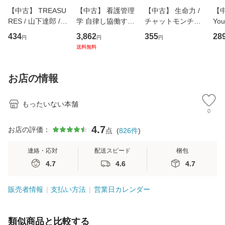
【中古】 TREASU
【中古】 看護管理
【中古】 生命力 /
【中
RES / 山下達郎 /
学 自律し協働する
チャットモンチー /
You
イーストウエス
専門職の看護マネ
キューンレコード
のがか
434
3,862
355
28
円
円
円
ト・ジャパン [CD]
ジメントスキル 改
[CD]【メール便送
【
送料無料
【メール便送料無
訂第3版 (看護学テ
料無料】
料
料】
キストNiCE) / 手島
恵 藤本幸三 / 南江
お店の情報
堂 [単行
もったいない本舗
0
4.7
お店の評価：
点
(
826
件
)
連絡・応対
配送スピード
梱包
4.7
4.6
4.7
販売者情報
支払い方法
営業日カレンダー
類似商品と比較する