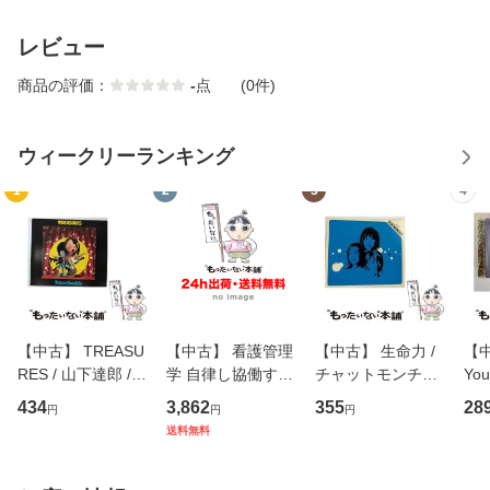
レビュー
商品の評価：
-
点
(0件)
ウィークリーランキング
1
2
3
4
【中古】 TREASU
【中古】 看護管理
【中古】 生命力 /
【中
RES / 山下達郎 /
学 自律し協働する
チャットモンチー /
You
イーストウエス
専門職の看護マネ
キューンレコード
のがか
434
3,862
355
28
円
円
円
ト・ジャパン [CD]
ジメントスキル 改
[CD]【メール便送
【
送料無料
【メール便送料無
訂第3版 (看護学テ
料無料】
料
料】
キストNiCE) / 手島
恵 藤本幸三 / 南江