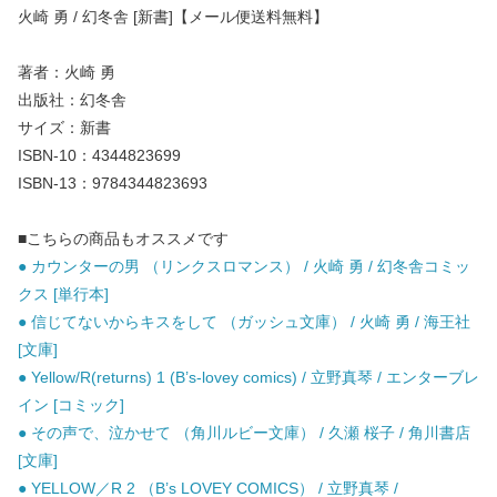
火崎 勇 / 幻冬舎 [新書]【メール便送料無料】
著者：火崎 勇
出版社：幻冬舎
サイズ：新書
ISBN-10：4344823699
ISBN-13：9784344823693
■こちらの商品もオススメです
● カウンターの男 （リンクスロマンス） / 火崎 勇 / 幻冬舎コミッ
クス [単行本]
● 信じてないからキスをして （ガッシュ文庫） / 火崎 勇 / 海王社
[文庫]
● Yellow/R(returns) 1 (B’s-lovey comics) / 立野真琴 / エンターブレ
イン [コミック]
● その声で、泣かせて （角川ルビー文庫） / 久瀬 桜子 / 角川書店
[文庫]
● YELLOW／R 2 （B’s LOVEY COMICS） / 立野真琴 /