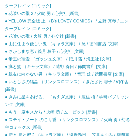
ターブレイン [コミック]
● 花喰いの獣 2 / 火崎 勇 / 心交社 [新書]
● YELLOW 完全版 上 （B’s LOVEY COMICS） / 立野 真琴 / エン
ターブレイン [コミック]
● 花喰いの獣 / 火崎 勇 / 心交社 [新書]
● 山に住まう優しい鬼 （キャラ文庫） / 洸 / 徳間書店 [文庫]
● さかしまな恋 / 義月 粧子 / 心交社 [文庫]
● 帝王の寵愛 （ガッシュ文庫） / 妃川 螢 / 海王社 [文庫]
● 疵と蜜 （キャラ文庫） / 遠野 春日 / 徳間書店 [文庫]
● 親友に向かない男 （キャラ文庫） / 音理 雄 / 徳間書店 [文庫]
● いとしさの結晶 （リンクスロマンス） / きたざわ 尋子 / 幻冬舎
[新書]
● きみに星をあげる。 （もえぎ文庫） / 鹿住 槇 / 学研パブリッシ
ング [文庫]
● もう一度キスから / 火崎 勇 / ムービック [新書]
● ステイ・ノート のこり香 （リンクスロマンス） / 火崎 勇 / 幻冬
舎コミックス [新書]
● 恋々 疵と蜜 2 （キャラ文庫） / 遠野春日、 笠井あゆみ / 徳間書