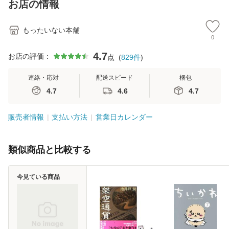
お店の情報
堂 [単行
もったいない本舗
0
4.7
お店の評価：
点
(
829
件
)
連絡・応対
配送スピード
梱包
4.7
4.6
4.7
販売者情報
支払い方法
営業日カレンダー
類似商品と比較する
今見ている商品