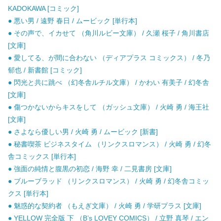
KADOKAWA [コミック]
● 悪い男 / 遠野 春日 / ムービック [単行本]
● その声で、イカせて （角川ルビー文庫） / 久瀬 桜子 / 角川書店
[文庫]
● 愛してる、が間に合わない （ディアプラス コミックス） / 冬乃
郁也 / 新書館 [コミック]
● 閃光と共に跳べ （幻冬舎ルチル文庫） / かわい 有美子 / 幻冬舎
[文庫]
● 傷つかないからキスをして （ガッシュ文庫） / 火崎 勇 / 海王社
[文庫]
● さよなら優しい男 / 火崎 勇 / ムービック [新書]
● 秘書喫茶 ビジネスタイム （リンクスロマンス） / 火崎 勇 / 幻冬
舎コミックス [単行本]
● 強面の純情と腹黒の初恋 / 海野 幸 / 二見書房 [文庫]
● ブルーブラッド （リンクスロマンス） / 火崎 勇 / 幻冬舎コミッ
クス [単行本]
● 魅惑的な契約者 （もえぎ文庫） / 火崎 勇 / 学研プラス [文庫]
● YELLOW 完全版 下 （B’s LOVEY COMICS） / 立野 真琴 / エン