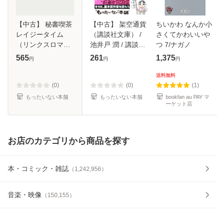
【中古】 秘書喫茶
【中古】 架空通貨
ちいかわ なんか小
レイジータイム
（講談社文庫） /
さくてかわいいや
（リンクスロマン
池井戸 潤 / 講談社
つ 7/ナガノ
ス） / 火崎 勇 / 幻
[文庫]【メール便送
565
261
1,375
円
円
円
冬舎 [新書]【メー
料無料】
ル便送料無料】
送料無料
(0)
(0)
(1)
もったいない本舗
もったいない本舗
bookfan au PAY マ
ーケット店
お店のカテゴリから商品を探す
本・コミック・雑誌
（
1,242,956
）
音楽・映像
（
150,155
）