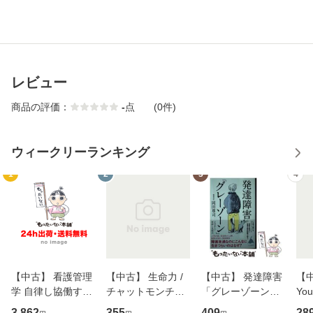
レビュー
商品の評価：
-
点
(0件)
ウィークリーランキング
1
2
3
4
【中古】 看護管理
【中古】 生命力 /
【中古】 発達障害
【中
学 自律し協働する
チャットモンチー /
「グレーゾーン」
You
専門職の看護マネ
キューンレコード
その正しい理解と
のがか
3,862
355
409
28