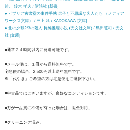
鎔、 鈴木 孝夫 / 講談社 [新書]
● ビブリア古書堂の事件手帖 扉子と不思議な客人たち （メディア
ワークス文庫） / 三上 延 / KADOKAWA [文庫]
● 北の夕鶴2/3の殺人 長編推理小説 (光文社文庫) / 島田荘司 / 光文
社 [文庫]
■通常２４時間以内に発送可能です。
■メール便は、１冊から送料無料です。
宅急便の場合、2,500円以上送料無料です。
※「代引き」ご希望の方は宅急便をご選択下さい。
■中古品ではございますが、良好なコンディションです。
■万が一品質に不備が有った場合は、返金対応。
■クリーニング済み。