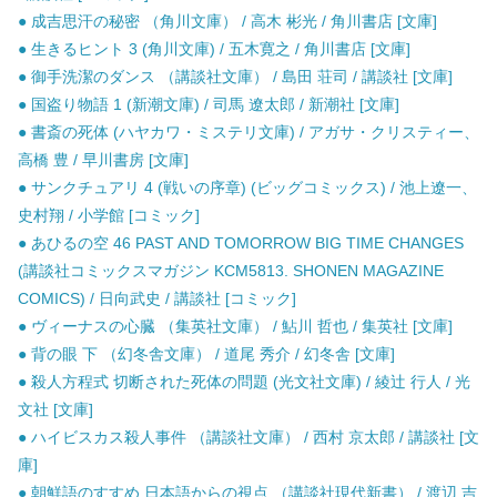
● 成吉思汗の秘密 （角川文庫） / 高木 彬光 / 角川書店 [文庫]
● 生きるヒント 3 (角川文庫) / 五木寛之 / 角川書店 [文庫]
● 御手洗潔のダンス （講談社文庫） / 島田 荘司 / 講談社 [文庫]
● 国盗り物語 1 (新潮文庫) / 司馬 遼太郎 / 新潮社 [文庫]
● 書斎の死体 (ハヤカワ・ミステリ文庫) / アガサ・クリスティー、
高橋 豊 / 早川書房 [文庫]
● サンクチュアリ 4 (戦いの序章) (ビッグコミックス) / 池上遼一、
史村翔 / 小学館 [コミック]
● あひるの空 46 PAST AND TOMORROW BIG TIME CHANGES
(講談社コミックスマガジン KCM5813. SHONEN MAGAZINE
COMICS) / 日向武史 / 講談社 [コミック]
● ヴィーナスの心臓 （集英社文庫） / 鮎川 哲也 / 集英社 [文庫]
● 背の眼 下 （幻冬舎文庫） / 道尾 秀介 / 幻冬舎 [文庫]
● 殺人方程式 切断された死体の問題 (光文社文庫) / 綾辻 行人 / 光
文社 [文庫]
● ハイビスカス殺人事件 （講談社文庫） / 西村 京太郎 / 講談社 [文
庫]
● 朝鮮語のすすめ 日本語からの視点 （講談社現代新書） / 渡辺 吉