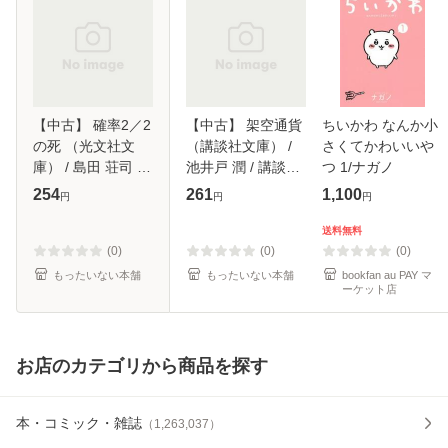
【中古】 確率2／2
【中古】 架空通貨
ちいかわ なんか小
の死 （光文社文
（講談社文庫） /
さくてかわいいや
庫） / 島田 荘司 /
池井戸 潤 / 講談社
つ 1/ナガノ
光文社 [文庫]【メ
[文庫]【メール便送
254
261
1,100
円
円
円
ール便送料無料】
料無料】
送料無料
(0)
(0)
(0)
もったいない本舗
もったいない本舗
bookfan au PAY マ
ーケット店
お店のカテゴリから商品を探す
本・コミック・雑誌
（
1,263,037
）