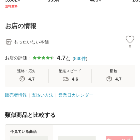
円
円
円
ジメントスキル 改
[CD]【メール便送
克服法 (SB新書 57
【
送料無料
訂第3版 (看護学テ
料無料】
2) / 岡田尊司 / Ｓ
料
キストNiCE) / 手島
Ｂクリエイティブ
恵 藤本幸三 / 南江
[新書]【メール便送
お店の情報
堂 [単行
料無料】
もったいない本舗
0
4.7
お店の評価：
点
(
830
件
)
連絡・応対
配送スピード
梱包
4.7
4.6
4.7
販売者情報
支払い方法
営業日カレンダー
類似商品と比較する
今見ている商品