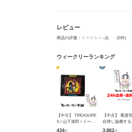
レビュー
商品の評価：
-
点
(0件)
ウィークリーランキング
1
2
【中古】 TREASURE
【中古】 看護
S / 山下達郎 / イース
自律し協働する
トウエスト・ジャパン
の看護マネジメ
434
3,862
円
円