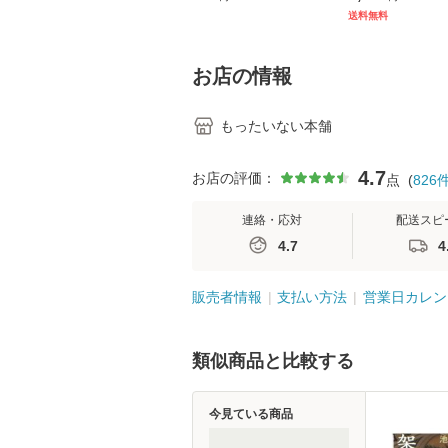
[CD]【メール便送料無
キル 改訂第3版 
送料無料
料】
学テキストNiCE)
島恵 藤本幸三 /
堂 [単行
お店の情報
もったいない本舗
4.7
お店の評価：
点
(
826
連絡・応対
配送スピ
4.7
4
販売者情報
支払い方法
営業日カレン
類似商品と比較する
今見ている商品