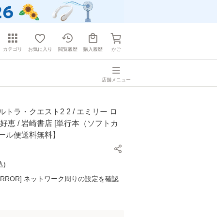
カテゴリ
お気に入り
閲覧履歴
購入履歴
かご
店舗メニュー
ルトラ・クエスト2 2 / エミリー ロ
 好恵 / 岩崎書店 [単行本（ソフトカ
メール便送料無料】
込
)
K ERROR] ネットワーク周りの設定を確認