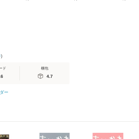
(看護
【メール便送料無料】
送料無料】
ミリヤ / [CD]【メール
 / 手
便送料無料
 南江
件
)
ード
梱包
.6
4.7
ダー