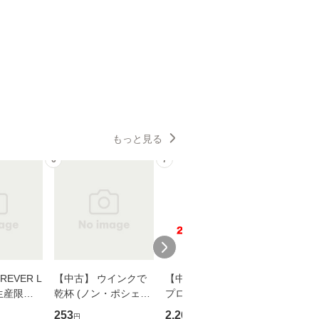
もっと見る
6
7
8
EVER L
【中古】 ウインクで
【中古】 野ブタ。を
【中古】 
生産限定
乾杯 (ノン・ポシェッ
プロデュース [DVD-B
島みゆき / [CD]【
翔太×加藤
ト) / 東野圭吾 / 祥伝
OX] / バップ [DVD]
ル便送料
253
2,266
2,150
円
円
円