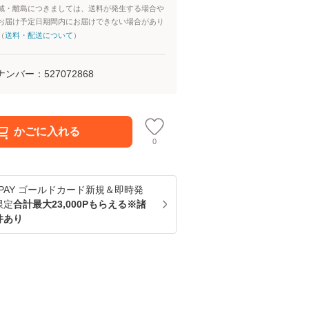
域・離島につきましては、送料が発生する場合や
お届け予定日期間内にお届けできない場合があり
（
送料・配送について
）
ナンバー：
527072868
かごに入れる
0
u PAY ゴールドカード新規＆即時発
限定
合計最大23,000Pもらえる※諸
件あり