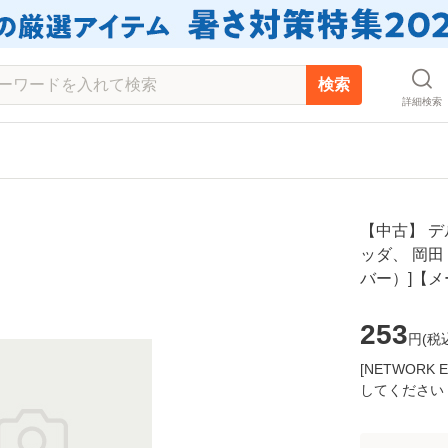
検索
詳細検索
【中古】 デ
ッダ、 岡田
バー）]【
253
円(
税
[NETWOR
してください