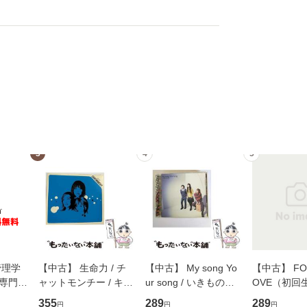
3
4
5
管理学
【中古】 生命力 / チ
【中古】 My song Yo
【中古】 FOR
専門職
ャットモンチー / キュ
ur song / いきものが
OVE（初回
ントス
ーンレコード [CD]
かり / [CD]【メール便
盤） / 清水
355
289
289
円
円
円