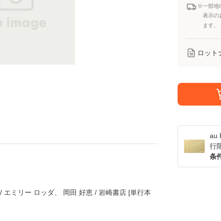
※一部地
表示の
ます。
ロット
a
行
条
 エミリー ロッダ、 岡田 好恵 / 岩崎書店 [単行本