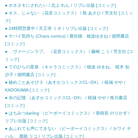
● ホネヌキにされたい / 北上 れん / リブレ出版 [コミック]
● キス、じゃない （花音コミックス） / 島 あさひ / 芳文社 [コミッ
ク]
● 24時間営業中 / 天王寺 ミオ / リブレ出版 [コミック]
● ヤバイ気持ち (Chara comics) / 鹿住槇、穂波ゆきね / 徳間書店
[コミック]
● …ヴァージンラブ。 （花音コミックス） / 藤崎 こう / 芳文社 [コ
ミック]
● てのひらの星座 （キャラコミックス） / 穂波 ゆきね、 桜木 知
沙子 / 徳間書店 [コミック]
● 秘めごとあそび 3 （あすかコミックスCL−DX） / 桜城 やや /
KADOKAWA [コミック]
● 水の記憶 （あすかコミックスCL−DX） / 桜城 やや / 角川書店
[コミック]
● はちみつdarling （ビーボーイコミックス） / 亜樹良 のりかず /
リブレ出版 [コミック]
● あふれても声にできない （ビーボーイコミックス） / カワイ チ
ハル、 鹿能 リコ / リブレ出版 [コミック]