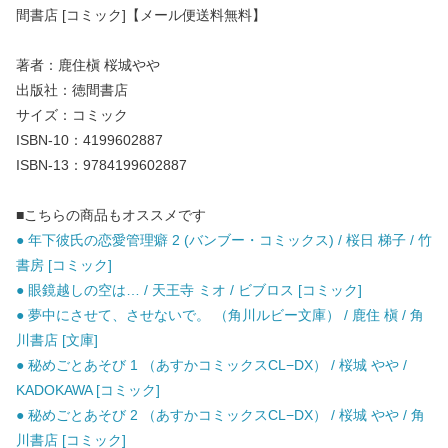
間書店 [コミック]【メール便送料無料】
著者：鹿住槇 桜城やや
出版社：徳間書店
サイズ：コミック
ISBN-10：4199602887
ISBN-13：9784199602887
■こちらの商品もオススメです
● 年下彼氏の恋愛管理癖 2 (バンブー・コミックス) / 桜日 梯子 / 竹
書房 [コミック]
● 眼鏡越しの空は… / 天王寺 ミオ / ビブロス [コミック]
● 夢中にさせて、させないで。 （角川ルビー文庫） / 鹿住 槇 / 角
川書店 [文庫]
● 秘めごとあそび 1 （あすかコミックスCL−DX） / 桜城 やや /
KADOKAWA [コミック]
● 秘めごとあそび 2 （あすかコミックスCL−DX） / 桜城 やや / 角
川書店 [コミック]