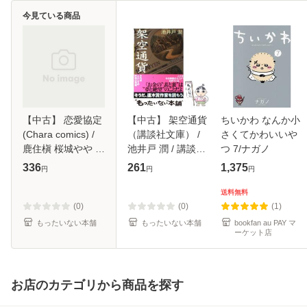
今見ている商品
【中古】 恋愛協定
【中古】 架空通貨
ちいかわ なんか小
(Chara comics) /
（講談社文庫） /
さくてかわいいや
鹿住槇 桜城やや /
池井戸 潤 / 講談社
つ 7/ナガノ
徳間書店 [コミッ
[文庫]【メール便送
336
261
1,375
円
円
円
ク]【メール便送料
料無料】
無料】
送料無料
(0)
(0)
(1)
もったいない本舗
もったいない本舗
bookfan au PAY マ
ーケット店
お店のカテゴリから商品を探す