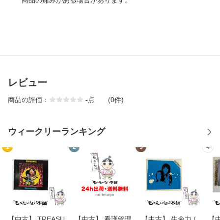
商品の痛みがある場合があります。
レビュー
商品の評価：
-
点
(0件)
ウィークリーランキング
1
2
3
4
【中古】 TREASU
【中古】 看護管理
【中古】 生命力 /
【中