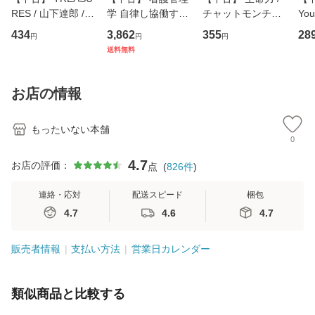
RES / 山下達郎 /
学 自律し協働する
チャットモンチー /
You
イーストウエス
専門職の看護マネ
キューンレコード
のがか
434
3,862
355
28
円
円
円
ト・ジャパン [CD]
ジメントスキル 改
[CD]【メール便送
【
送料無料
【メール便送料無
訂第3版 (看護学テ
料無料】
料
料】
キストNiCE) / 手島
恵 藤本幸三 / 南江
お店の情報
堂 [単行
もったいない本舗
0
4.7
お店の評価：
点
(
826
件
)
連絡・応対
配送スピード
梱包
4.7
4.6
4.7
販売者情報
支払い方法
営業日カレンダー
類似商品と比較する