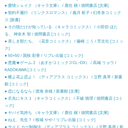
● 愛情シェイク （キャラ文庫） / 鹿住 槇 / 徳間書店 [文庫]
● 契約不履行 （リンクスロマンス） / 義月 粧子 / 幻冬舎コミック
ス [新書]
● その指だけが知っている （キャラコミックス） / 小田切 ほた
る、 神奈木 智 / 徳間書店 [コミック]
● 美しき獣たち。 （花音コミックス） / 藤崎 こう / 芳文社 [コミッ
ク]
● 50×50 / 国枝 彩香 / リブレ出版 [コミック]
● 悪魔★ゲーム 2 （あすかコミックスCL−DX） / 高城 リョウ /
KADOKAWA [コミック]
● 蝶よ花よ恋よ！ （ディアプラス コミックス） / 立野 真琴 / 新書
館 [コミック]
● 恋になるなら / 渡海 奈穂 / 新書館 [文庫]
● 爪先にキス 1 （キャラコミックス） / 不破 慎理 / 徳間書店 [コミ
ック]
● ヤバイ気持ち （キャラ文庫） / 鹿住 槇 / 徳間書店 [文庫]
● ねえ、先生？ / 桜城 やや / リブレ出版 [コミック]
● サイド カー制御法 （ディアプラス コミックス） / 立野 真琴 / 新