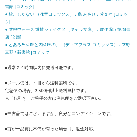
書館 [コミック]
● 欲、じゃない （花音コミックス） / 島 あさひ / 芳文社 [コミッ
ク]
● 微熱ウォーズ 愛情シェイク 2 （キャラ文庫） / 鹿住 槇 / 徳間書
店 [文庫]
● とある外科医と内科医の。 （ディアプラス コミックス） / 立野
真琴 / 新書館 [コミック]
■通常２４時間以内に発送可能です。
■メール便は、１冊から送料無料です。
宅急便の場合、2,500円以上送料無料です。
※「代引き」ご希望の方は宅急便をご選択下さい。
■中古品ではございますが、良好なコンディションです。
■万が一品質に不備が有った場合は、返金対応。