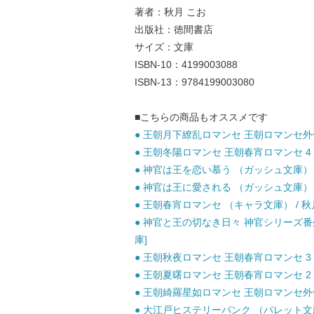
著者：秋月 こお
出版社：徳間書店
サイズ：文庫
ISBN-10：4199003088
ISBN-13：9784199003080
■こちらの商品もオススメです
● 王朝月下繚乱ロマンセ 王朝ロマンセ外伝 2
● 王朝冬陽ロマンセ 王朝春宵ロマンセ 4 （
● 神官は王を恋い慕う （ガッシュ文庫） / 
● 神官は王に愛される （ガッシュ文庫） / 
● 王朝春宵ロマンセ （キャラ文庫） / 秋月
● 神官と王の切なき日々 神官シリーズ番外編
庫]
● 王朝秋夜ロマンセ 王朝春宵ロマンセ 3 （
● 王朝夏曙ロマンセ 王朝春宵ロマンセ 2 （
● 王朝綺羅星如ロマンセ 王朝ロマンセ外伝3
● 大江戸ヒステリーパンク （パレット文庫） 