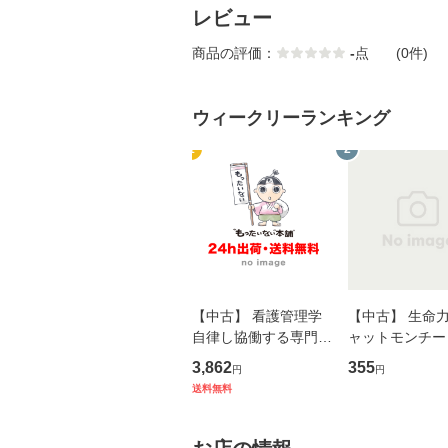
レビュー
商品の評価：
-
点
(0件)
ウィークリーランキング
1
2
【中古】 看護管理学
【中古】 生命力 
自律し協働する専門職
ャットモンチー 
の看護マネジメントス
ーンレコード [C
3,862
355
円
円
キル 改訂第3版 (看護
【メール便送料
送料無料
学テキストNiCE) / 手
島恵 藤本幸三 / 南江
堂 [単行