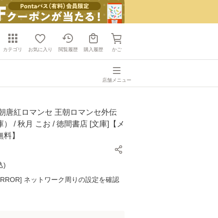
カテゴリ
お気に入り
閲覧履歴
購入履歴
かご
店舗メニュー
王朝唐紅ロマンセ 王朝ロマンセ外伝
 / 秋月 こお / 徳間書店 [文庫]【メ
無料】
込
)
K ERROR] ネットワーク周りの設定を確認