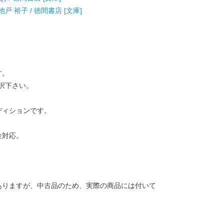
戸 裕子 / 徳間書店 [文庫]
す。
択下さい。
ディションです。
金対応。
ありますが、中古品のため、実際の商品には付いて