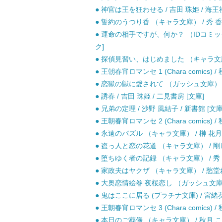
● 神官は王を狂わせる / 吉田 珠姫 / 海王社
● 誓約のうつり香 （キャラ文庫） / 秀 香穂
● 運命の相手ですが、何か？ （IDコミックス
ク]
● 探偵見習い、はじめました （キャラ文庫）
● 王朝春宵ロマンセ 1 (Chara comics
● 恋獄の獣に愛されて （ガッシュ文庫） / 
● 誘春 / 吉田 珠姫 / 二見書房 [文庫]
● 兄弟の定理 / 沙野 風結子 / 新書館 [文庫
● 王朝春宵ロマンセ 2 (Chara comics
● 永遠のパズル （キャラ文庫） / 榊 花月 
● 盗っ人と恋の花道 （キャラ文庫） / 剛し
● 堕ちゆく者の記録 （キャラ文庫） / 秀 
● 家政夫はヤクザ （キャラ文庫） / 愁堂れ
● 大奥恋情絵巻 夜桜恋し （ガッシュ文庫） 
● 鬼はここに居る (プラチナ文庫) / 宮緒葵
● 王朝春宵ロマンセ 3 (Chara comics
● 本日のご葬儀 （キャラ文庫） / 秋月 こお