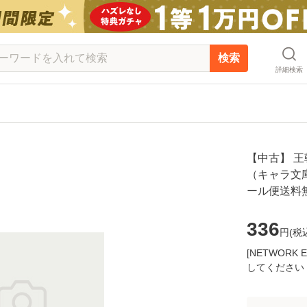
検索
詳細検索
【中古】 
（キャラ文庫）
ール便送料
336
円(
税
[NETWOR
してください