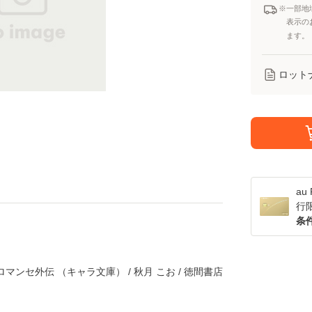
※一部地
表示の
ます。
ロット
a
行
条
マンセ外伝 （キャラ文庫） / 秋月 こお / 徳間書店