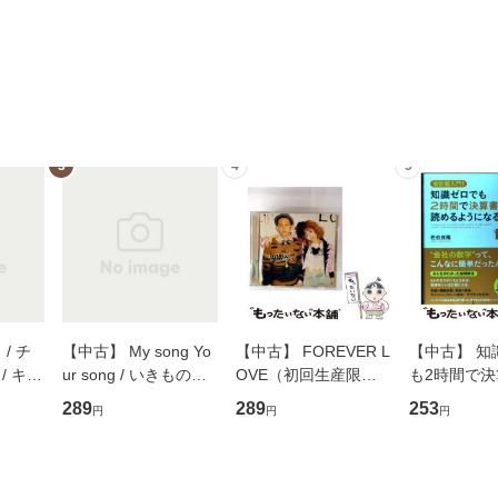
3
4
5
/ チ
【中古】 My song Yo
【中古】 FOREVER L
【中古】 知
/ キュ
ur song / いきものが
OVE（初回生産限定
も2時間で
D]
かり / [CD]【メール便
盤） / 清水翔太×加藤
めるようにな
289
289
253
円
円
円
無料】
送料無料】
ミリヤ / [CD]【メール
計超入門！ /
便送料無料】
隆 / 高橋書
（ソフトカバ
【メール便