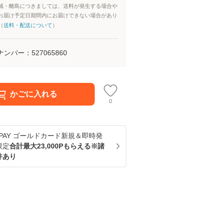
域・離島につきましては、送料が発生する場合や
お届け予定日期間内にお届けできない場合があり
（
送料・配送について
）
ナンバー：
527065860
かごに入れる
0
u PAY ゴールドカード新規＆即時発
限定
合計最大23,000Pもらえる※諸
件あり