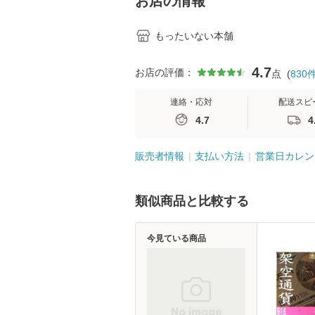
お店の情報
もったいない本舗
4.7
お店の評価：
点
(
830
連絡・応対
配送スピ
4.7
4
販売者情報
支払い方法
営業日カレン
類似商品と比較する
今見ている商品