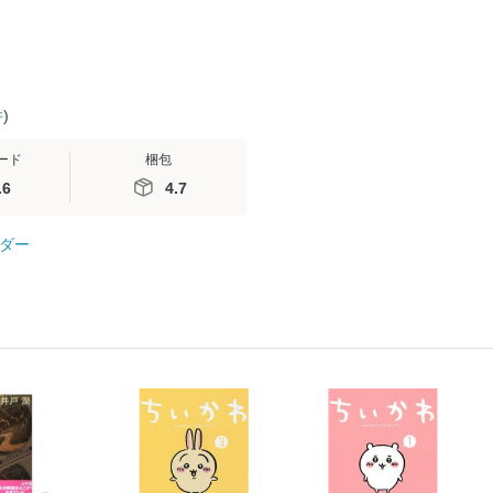
件
)
ード
梱包
.6
4.7
ダー