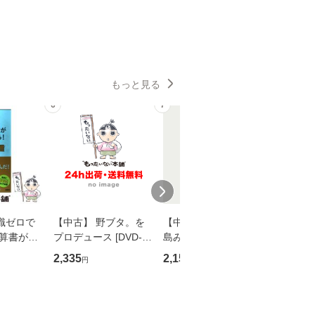
もっと見る
6
7
8
識ゼロで
【中古】 野ブタ。を
【中古】 寒水魚 / 中
【中古】
決算書が読
プロデュース [DVD-B
島みゆき / [CD]【メー
上 (双葉
る！ 会
OX] / バップ [DVD]
ル便送料無料】
作家協会
2,335
2,150
2,279
円
円
円
 佐伯 良
【メール便送料無料】
74) / 
店 [単行本
社 [文庫
ー）]
料無料】
送