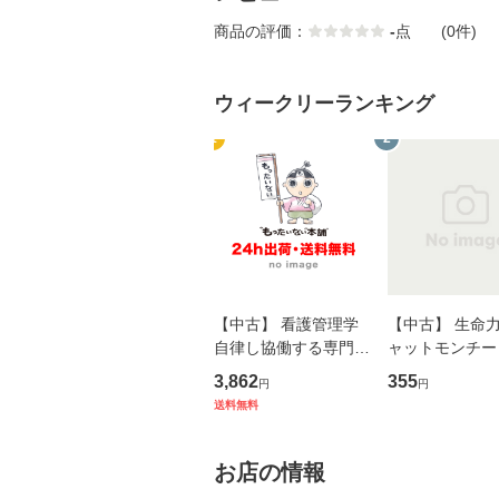
商品の評価：
-
点
(0件)
ウィークリーランキング
1
2
【中古】 看護管理学
【中古】 生命力 
自律し協働する専門職
ャットモンチー 
の看護マネジメントス
ーンレコード [C
3,862
355
円
円
キル 改訂第3版 (看護
【メール便送料
送料無料
学テキストNiCE) / 手
島恵 藤本幸三 / 南江
堂 [単行
お店の情報