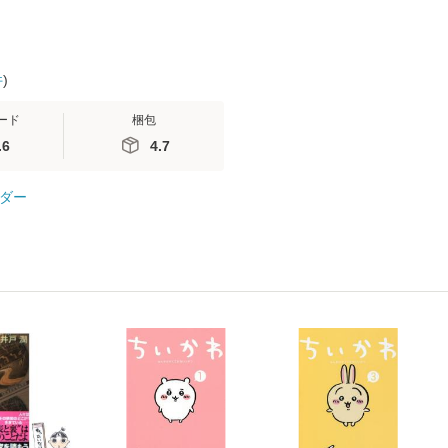
件
)
ード
梱包
.6
4.7
ダー