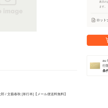
表示の
ます。
ロット
a
行
条
遼太郎 / 文藝春秋 [単行本]【メール便送料無料】