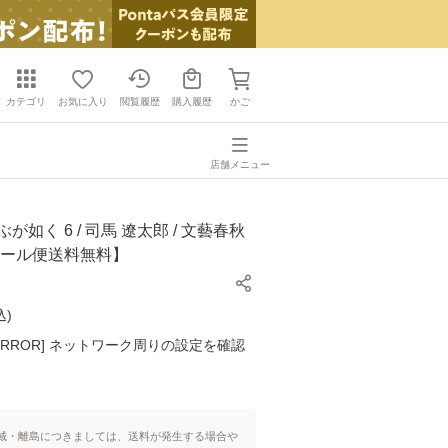
カテゴリ
お気に入り
閲覧履歴
購入履歴
かご
店舗メニュー
が如く 6 / 司馬 遼太郎 / 文藝春秋
メール便送料無料】
込
)
K ERROR] ネットワーク周りの設定を確認
域・離島につきましては、送料が発生する場合や