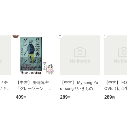
3
4
5
/ チ
【中古】 発達障害
【中古】 My song Yo
【中古】 FOR
/ キュ
「グレーゾーン」 そ
ur song / いきものが
OVE（初回
D]
の正しい理解と克服法
かり / [CD]【メール便
盤） / 清水
409
289
289
円
円
円
無料】
(SB新書 572) / 岡田尊
送料無料】
ミリヤ / [CD]【メール
司 / ＳＢクリエイティ
便送料無料
ブ [新書]【メール便送
料無料】