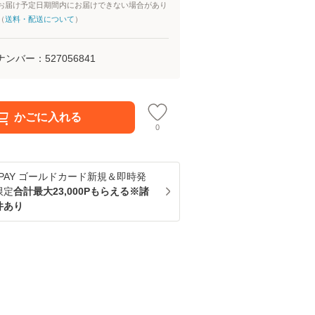
お届け予定日期間内にお届けできない場合があり
（
送料・配送について
）
ナンバー：
527056841
かごに入れる
0
u PAY ゴールドカード新規＆即時発
限定
合計最大23,000Pもらえる※諸
件あり