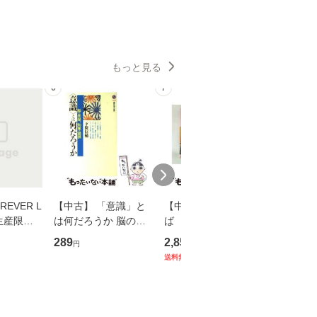
もっと見る
6
7
8
EVER L
【中古】 「意識」と
【中古】 耳をすませ
【中古】
生産限定
は何だろうか 脳の来
ば 〈2枚組〉 [DVD] /
も2時間
翔太×加藤
歴、知覚の錯誤 （講
ブエナ・ビスタ・ホー
めるよう
289
2,852
253
円
円
円
談社現代新書） / 下条
ム・エンターテイメン
計超入門！
送料無料
】
信輔 / 講談社 [新書]
ト [DVD]【メール便送
隆 / 高
【メール便送料無料】
料無料】
（ソフト
【メール