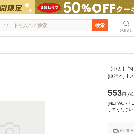
検索
詳細検索
【中古】 翔ぶ
[単行本]【
553
円(
税
[NETWOR
してください
※一部地