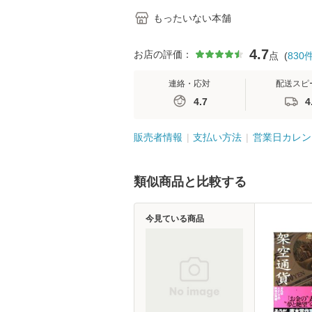
もったいない本舗
4.7
お店の評価：
点
(
830
連絡・応対
配送スピ
4.7
4
販売者情報
支払い方法
営業日カレン
類似商品と比較する
今見ている商品