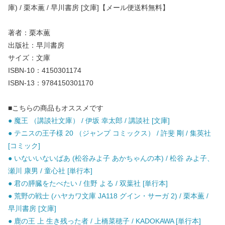
庫) / 栗本薫 / 早川書房 [文庫]【メール便送料無料】
著者：栗本薫
出版社：早川書房
サイズ：文庫
ISBN-10：4150301174
ISBN-13：9784150301170
■こちらの商品もオススメです
● 魔王 （講談社文庫） / 伊坂 幸太郎 / 講談社 [文庫]
● テニスの王子様 20 （ジャンプ コミックス） / 許斐 剛 / 集英社
[コミック]
● いないいないばあ (松谷みよ子 あかちゃんの本) / 松谷 みよ子、
瀬川 康男 / 童心社 [単行本]
● 君の膵臓をたべたい / 住野 よる / 双葉社 [単行本]
● 荒野の戦士 (ハヤカワ文庫 JA118 グイン・サーガ 2) / 栗本薫 /
早川書房 [文庫]
● 鹿の王 上 生き残った者 / 上橋菜穂子 / KADOKAWA [単行本]