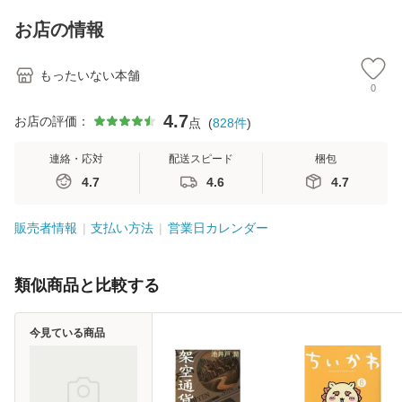
無料】
キストNiCE) / 手島
ル便送料無料】
恵 藤本幸三 / 南江
お店の情報
堂 [単行
もったいない本舗
0
4.7
お店の評価：
点
(
828
件
)
連絡・応対
配送スピード
梱包
4.7
4.6
4.7
販売者情報
支払い方法
営業日カレンダー
類似商品と比較する
今見ている商品