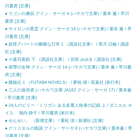
川書房 [文庫]
● ラゴンの虜囚 グイン・サーガ 4 (ハヤカワ文庫) / 栗本 薫 / 早川
書房 [文庫]
● サイロンの悪霊 グイン・サーガ 18 (ハヤカワ文庫) / 栗本 薫 / 早
川書房 [文庫]
● 妖怪アパートの幽雅な日常 1 （講談社文庫） / 香月 日輪 / 講談
社 [文庫]
● 小暮写眞館 下 （講談社文庫） / 宮部 みゆき / 講談社 [文庫]
● 復讐の女神 グイン・サーガ 14 (ハヤカワ文庫) / 栗本 薫 / 早川書
房 [文庫]
● 餓狼伝 1 （FUTABA NOVELS） / 夢枕 獏 / 双葉社 [単行本]
● 三人の放浪者 (ハヤカワ文庫 JA182 グイン・サーガ 17) / 栗本薫
/ 早川書房 [文庫]
● 24人のビリー・ミリガン ある多重人格者の記録 上 / ダニエル キ
イス、 堀内 静子 / 早川書房 [単行本]
● せんせい。 （新潮文庫） / 重松 清 / 新潮社 [文庫]
● クリスタルの陰謀 グイン・サーガ 8 (ハヤカワ文庫) / 栗本薫 / 早
川書房 [文庫]