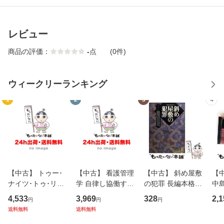
レビュー
商品の評価：
-
点
(0件)
ウィークリーランキング
1
2
3
4
【中古】 トゥー･
【中古】 看護管理
【中古】 斜め屋敷
【中
ナイツ･トゥ･リメ
学 自律し協働する
の犯罪 長編本格推
中島み
ンバー / フェア・
専門職の看護マネ
理小説 (光文社文
【
4,533
3,969
328
2,1
円
円
円
ウォーニング / [C
ジメントスキル 改
庫) / 島田荘司 / 光
料
送料無料
送料無料
D]【メール便送料
訂第3版 (看護学テ
文社 [文庫]【メー