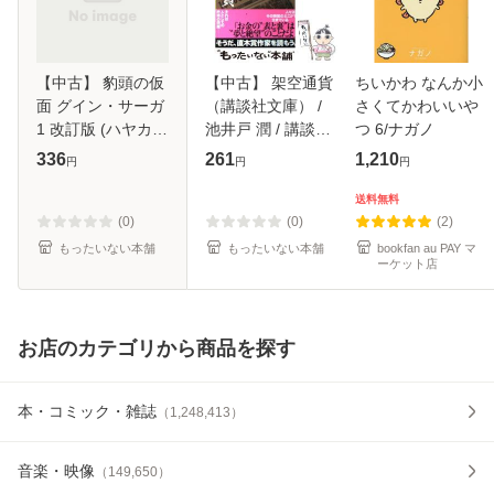
【中古】 豹頭の仮
【中古】 架空通貨
ちいかわ なんか小
面 グイン・サーガ
（講談社文庫） /
さくてかわいいや
1 改訂版 (ハヤカワ
池井戸 潤 / 講談社
つ 6/ナガノ
文庫) / 栗本薫 / 早
[文庫]【メール便送
336
261
1,210
円
円
円
川書房 [文庫]【メ
料無料】
ール便送料無料】
送料無料
(0)
(0)
(2)
もったいない本舗
もったいない本舗
bookfan au PAY マ
ーケット店
お店のカテゴリから商品を探す
本・コミック・雑誌
（
1,248,413
）
音楽・映像
（
149,650
）