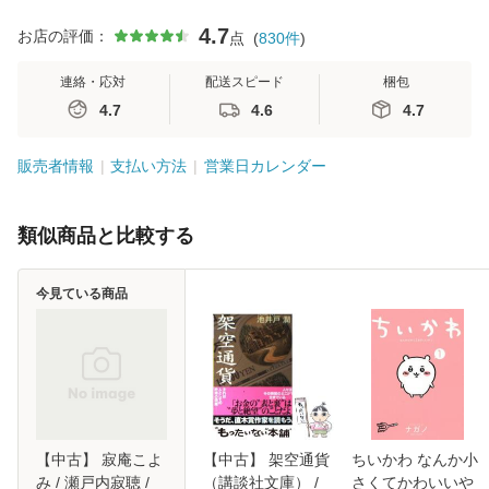
4.7
お店の評価：
点
(
830
件
)
連絡・応対
配送スピード
梱包
4.7
4.6
4.7
販売者情報
支払い方法
営業日カレンダー
類似商品と比較する
今見ている商品
【中古】 寂庵こよ
【中古】 架空通貨
ちいかわ なんか小
み / 瀬戸内寂聴 /
（講談社文庫） /
さくてかわいいや