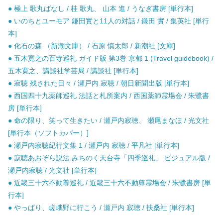
● 極上 歌丸ばなし / 桂 歌丸、 山本 進 / うなぎ書房 [単行本]
● いのちとユーモア 鎌田實と11人の対話 / 鎌田 實 / 集英社 [単行
本]
● 化石の森 （新潮文庫） / 石原 慎太郎 / 新潮社 [文庫]
● 五木寛之の百寺巡礼 ガイド版 第3巻 京都 1 (Travel guidebook) /
五木寛之、講談社学芸局 / 講談社 [単行本]
● 寂聴 残された日々 / 瀬戸内 寂聴 / 朝日新聞出版 [単行本]
● 西国四十九薬師巡礼 法話と札所案内 / 西国薬師霊場会 / 朱鷺書
房 [単行本]
● 命の限り、笑って生きたい / 瀬戸内寂聴、 瀬尾まなほ / 光文社
[単行本（ソフトカバー）]
● 瀬戸内寂聴紀行文集 1 / 瀬戸内 寂聴 / 平凡社 [単行本]
● 寂聴あおぞら説法 みちのく天台寺「四季巡礼」 ビジュアル版 /
瀬戸内寂聴 / 光文社 [単行本]
● 近畿三十六不動尊巡礼 / 近畿三十六不動尊霊場会 / 朱鷺書房 [単
行本]
● やっぱり、嵯峨野に行こう / 瀬戸内 寂聴 / 扶桑社 [単行本]