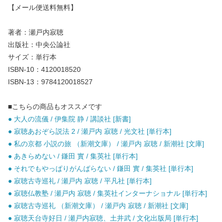
【メール便送料無料】
著者：瀬戸内寂聴
出版社：中央公論社
サイズ：単行本
ISBN-10：4120018520
ISBN-13：9784120018527
■こちらの商品もオススメです
● 大人の流儀 / 伊集院 静 / 講談社 [新書]
● 寂聴あおぞら説法 2 / 瀬戸内 寂聴 / 光文社 [単行本]
● 私の京都 小説の旅 （新潮文庫） / 瀬戸内 寂聴 / 新潮社 [文庫]
● あきらめない / 鎌田 實 / 集英社 [単行本]
● それでもやっぱりがんばらない / 鎌田 實 / 集英社 [単行本]
● 寂聴古寺巡礼 / 瀬戸内 寂聴 / 平凡社 [単行本]
● 寂聴仏教塾 / 瀬戸内 寂聴 / 集英社インターナショナル [単行本]
● 寂聴古寺巡礼 （新潮文庫） / 瀬戸内 寂聴 / 新潮社 [文庫]
● 寂聴天台寺好日 / 瀬戸内寂聴、土井武 / 文化出版局 [単行本]