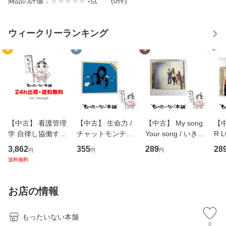
商品の評価：
-
点
(0件)
ウィークリーランキング
1
2
3
4
【中古】 看護管理
【中古】 生命力 /
【中古】 My song
【中
学 自律し協働する
チャットモンチー /
Your song / いきも
R 
専門職の看護マネ
キューンレコード
のがかり / [CD]
産限
3,862
355
289
28
円
円
円
ジメントスキル 改
[CD]【メール便送
【メール便送料無
翔太
送料無料
訂第3版 (看護学テ
料無料】
料】
[C
キストNiCE) / 手島
料
恵 藤本幸三 / 南江
お店の情報
堂 [単行
もったいない本舗
0