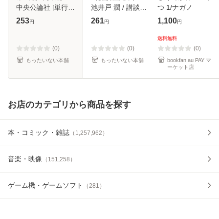
中央公論社 [単行
池井戸 潤 / 講談社
つ 1/ナガノ
本]【メール便送料
[文庫]【メール便送
253
261
1,100
円
円
円
無料】
料無料】
送料無料
(0)
(0)
(0)
もったいない本舗
もったいない本舗
bookfan au PAY マ
ーケット店
お店のカテゴリから商品を探す
本・コミック・雑誌
（
1,257,962
）
音楽・映像
（
151,258
）
ゲーム機・ゲームソフト
（
281
）