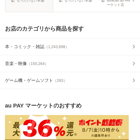
もったいない本舗
もったいない本舗
bookfan au PAY マ
ーケット店
お店のカテゴリから商品を探す
本・コミック・雑誌
（
1,243,698
）
音楽・映像
（
150,264
）
ゲーム機・ゲームソフト
（
283
）
au PAY マーケット
のおすすめ