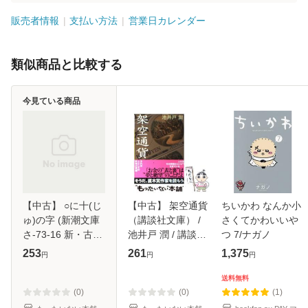
販売者情報
支払い方法
営業日カレンダー
類似商品と比較する
今見ている商品
【中古】 ○に十(じ
【中古】 架空通貨
ちいかわ なんか小
ゅ)の字 (新潮文庫
（講談社文庫） /
さくてかわいいや
さ-73-16 新・古着
池井戸 潤 / 講談社
つ 7/ナガノ
屋総兵衛 第5巻) /
[文庫]【メール便送
253
261
1,375
円
円
円
佐伯泰英 / 新潮社
料無料】
[文庫]【メール便送
送料無料
料無料】
(0)
(0)
(1)