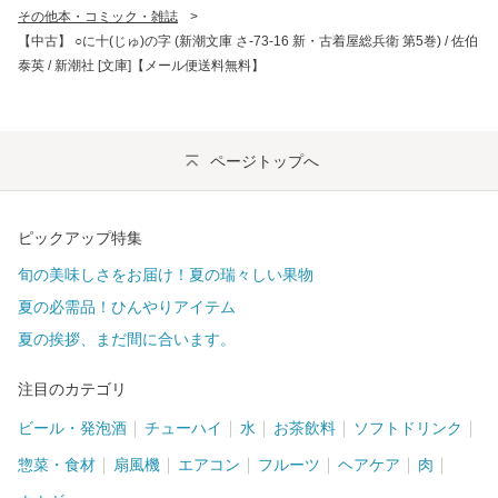
その他本・コミック・雑誌
>
【中古】 ○に十(じゅ)の字 (新潮文庫 さ-73-16 新・古着屋総兵衛 第5巻) / 佐伯
泰英 / 新潮社 [文庫]【メール便送料無料】
ページトップへ
ピックアップ特集
旬の美味しさをお届け！夏の瑞々しい果物
夏の必需品！ひんやりアイテム
夏の挨拶、まだ間に合います。
注目のカテゴリ
ビール・発泡酒
チューハイ
水
お茶飲料
ソフトドリンク
惣菜・食材
扇風機
エアコン
フルーツ
ヘアケア
肉