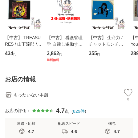
【中古】 TREASU
【中古】 看護管理
【中古】 生命力 /
【中
RES / 山下達郎 /
学 自律し協働する
チャットモンチー /
You
イーストウエス
専門職の看護マネ
キューンレコード
のがか
434
3,862
355
28
円
円
円
ト・ジャパン [CD]
ジメントスキル 改
[CD]【メール便送
【
送料無料
【メール便送料無
訂第3版 (看護学テ
料無料】
料
料】
キストNiCE) / 手島
恵 藤本幸三 / 南江
お店の情報
堂 [単行
もったいない本舗
0
4.7
お店の評価：
点
(
829
件
)
連絡・応対
配送スピード
梱包
4.7
4.6
4.7