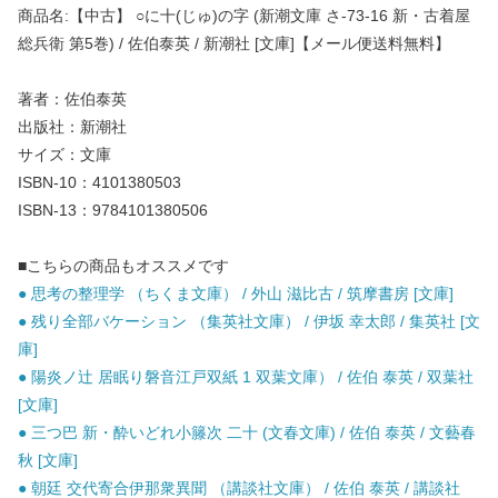
商品名:【中古】 ○に十(じゅ)の字 (新潮文庫 さ-73-16 新・古着屋
総兵衛 第5巻) / 佐伯泰英 / 新潮社 [文庫]【メール便送料無料】
著者：佐伯泰英
出版社：新潮社
サイズ：文庫
ISBN-10：4101380503
ISBN-13：9784101380506
■こちらの商品もオススメです
● 思考の整理学 （ちくま文庫） / 外山 滋比古 / 筑摩書房 [文庫]
● 残り全部バケーション （集英社文庫） / 伊坂 幸太郎 / 集英社 [文
庫]
● 陽炎ノ辻 居眠り磐音江戸双紙 1 双葉文庫） / 佐伯 泰英 / 双葉社
[文庫]
● 三つ巴 新・酔いどれ小籐次 二十 (文春文庫) / 佐伯 泰英 / 文藝春
秋 [文庫]
● 朝廷 交代寄合伊那衆異聞 （講談社文庫） / 佐伯 泰英 / 講談社