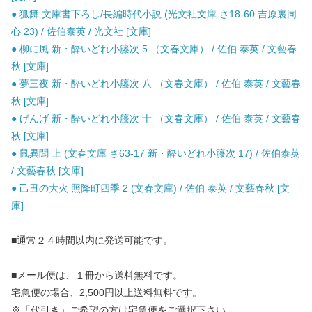
● 狐舞 文庫書下ろし/長編時代小説 (光文社文庫 さ18-60 吉原裏同
心 23) / 佐伯泰英 / 光文社 [文庫]
● 柳に風 新・酔いどれ小籐次 5 （文春文庫） / 佐伯 泰英 / 文藝春
秋 [文庫]
● 夢三夜 新・酔いどれ小籐次 八 （文春文庫） / 佐伯 泰英 / 文藝春
秋 [文庫]
● げんげ 新・酔いどれ小籐次 十 （文春文庫） / 佐伯 泰英 / 文藝春
秋 [文庫]
● 鼠異聞 上 (文春文庫 さ63-17 新・酔いどれ小籐次 17) / 佐伯泰英
/ 文藝春秋 [文庫]
● 己丑の大火 照降町四季 2 (文春文庫) / 佐伯 泰英 / 文藝春秋 [文
庫]
■通常２４時間以内に発送可能です。
■メール便は、１冊から送料無料です。
宅急便の場合、2,500円以上送料無料です。
※「代引き」ご希望の方は宅急便をご選択下さい。