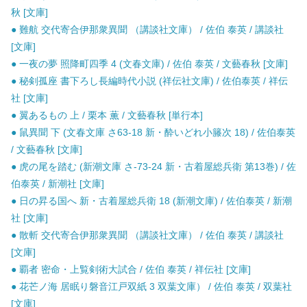
秋 [文庫]
● 難航 交代寄合伊那衆異聞 （講談社文庫） / 佐伯 泰英 / 講談社
[文庫]
● 一夜の夢 照降町四季 4 (文春文庫) / 佐伯 泰英 / 文藝春秋 [文庫]
● 秘剣孤座 書下ろし長編時代小説 (祥伝社文庫) / 佐伯泰英 / 祥伝
社 [文庫]
● 翼あるもの 上 / 栗本 薫 / 文藝春秋 [単行本]
● 鼠異聞 下 (文春文庫 さ63-18 新・酔いどれ小籐次 18) / 佐伯泰英
/ 文藝春秋 [文庫]
● 虎の尾を踏む (新潮文庫 さ-73-24 新・古着屋総兵衛 第13巻) / 佐
伯泰英 / 新潮社 [文庫]
● 日の昇る国へ 新・古着屋総兵衛 18 (新潮文庫) / 佐伯泰英 / 新潮
社 [文庫]
● 散斬 交代寄合伊那衆異聞 （講談社文庫） / 佐伯 泰英 / 講談社
[文庫]
● 覇者 密命・上覧剣術大試合 / 佐伯 泰英 / 祥伝社 [文庫]
● 花芒ノ海 居眠り磐音江戸双紙 3 双葉文庫） / 佐伯 泰英 / 双葉社
[文庫]