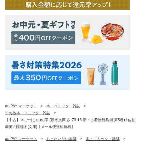
au PAY マーケット
>
本・コミック・雑誌
>
その他本・コミック・雑誌
>
【中古】 ○に十(じゅ)の字 (新潮文庫 さ-73-16 新・古着屋総兵衛 第5巻) / 佐伯
泰英 / 新潮社 [文庫]【メール便送料無料】
au PAY マーケット
>
もったいない本舗
>
本・コミック・雑誌
>