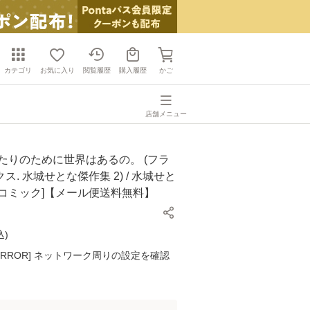
カテゴリ
お気に入り
閲覧履歴
購入履歴
かご
店舗メニュー
たりのために世界はあるの。 (フラ
ス. 水城せとな傑作集 2) / 水城せと
館 [コミック]【メール便送料無料】
込
)
K ERROR] ネットワーク周りの設定を確認