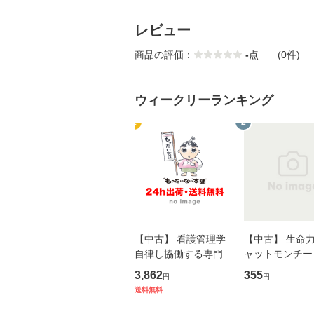
レビュー
商品の評価：
-
点
(0件)
ウィークリーランキング
1
2
【中古】 看護管理学
【中古】 生命力 
自律し協働する専門職
ャットモンチー 
の看護マネジメントス
ーンレコード [C
3,862
355
円
円
キル 改訂第3版 (看護
【メール便送料
送料無料
学テキストNiCE) / 手
島恵 藤本幸三 / 南江