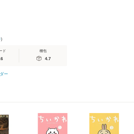
料無料】
件
)
ード
梱包
.6
4.7
ダー