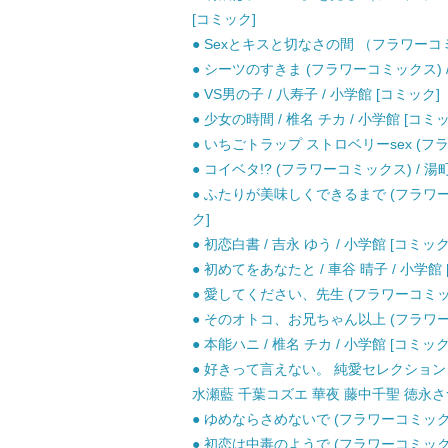
[コミック]
● Sexとキスと切なさの間 （フラワーコミッ
● シーツのすきま (フラワーコミックス) /
● VS男の子 / 八寿子 / 小学館 [コミック]
● 少女の時間 / 椎名 チカ / 小学館 [コミ
● いちごトラップ ストロベリーsex (フラ
● コイベタ!? (フラワーコミックス) / 湯町
● ふたりが美味しくできるまで (フラワーコ
ク]
● 初恋白書 / 吉永 ゆう / 小学館 [コミック
● 初めてをあなたと / 車谷 晴子 / 小学館
● 愛してください、先生 (フラワーコミックス
● そのオトコ、お兄ちゃん以上 (フラワーコ
● 本能ハニ / 椎名 チカ / 小学館 [コミック
● 好きって言えない。 純愛セレクション (フラワーコミ
水瀬藍 千葉コズエ 華夜 藤中千聖 徳永さつ
● ゆめならさめないで (フラワーコミックス)
● 初恋は中毒のようで (フラワーコミックスア