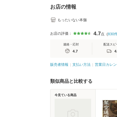
堂 [単行
お店の情報
もったいない本舗
4.7
お店の評価：
点
(
830
連絡・応対
配送スピ
4.7
4
販売者情報
支払い方法
営業日カレン
類似商品と比較する
今見ている商品