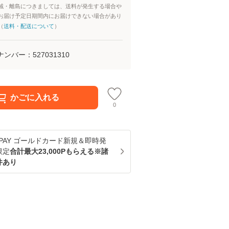
域・離島につきましては、送料が発生する場合や
お届け予定日期間内にお届けできない場合があり
（
送料・配送について
）
ナンバー：
527031310
かごに入れる
0
u PAY ゴールドカード新規＆即時発
限定
合計最大23,000Pもらえる※諸
件あり