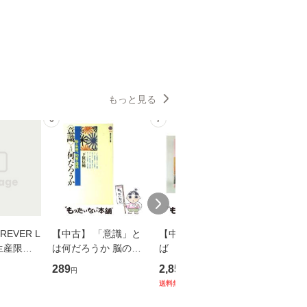
もっと見る
6
7
8
EVER L
【中古】 「意識」と
【中古】 耳をすませ
【中古】
生産限定
は何だろうか 脳の来
ば 〈2枚組〉 [DVD] /
も2時間
翔太×加藤
歴、知覚の錯誤 （講
ブエナ・ビスタ・ホー
めるよう
289
2,852
253
円
円
円
談社現代新書） / 下条
ム・エンターテイメン
計超入門！
送料無料
】
信輔 / 講談社 [新書]
ト [DVD]【メール便送
隆 / 高
【メール便送料無料】
料無料】
（ソフト