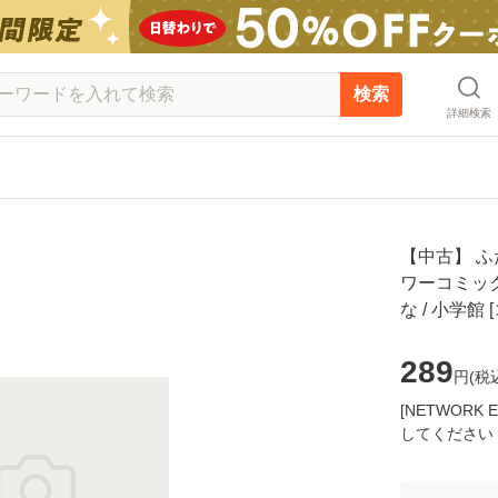
検索
詳細検索
【中古】 ふ
ワーコミック
な / 小学
289
円(
税
[NETWOR
してください