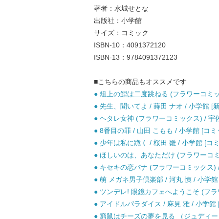
著者：水城せとな
出版社：小学館
サイズ：コミック
ISBN-10：4091372120
ISBN-13：9784091372123
■こちらの商品もオススメです
● 俎上の鯉は二度跳ねる (フラワーコミック
● 先生、聞いてよ / 蒔田 ナオ / 小学館 [
● ヘタレ女神 (フラワーコミックス) / 宇佐
● 8番目の罪 / 山田 こもも / 小学館 [コミ
● 少年は私に跪く / 桜田 雛 / 小学館 [コ
● ほしいのは、あなただけ (フラワーコミック
● キセキの恋バナ (フラワーコミックス) / 
● 萌 メガネ男子倶楽部 / 河丸 慎 / 小学館
● ツンデレ! 眼鏡カフェへようこそ (フラワ
● アイドルパラダイス / 麻見 雅 / 小学館
● 窮鼠はチーズの夢を見る （ジュディーコ