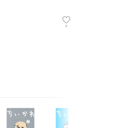
【メール
0