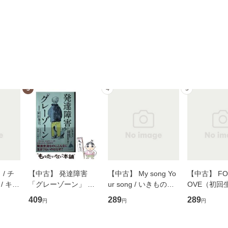
3
4
5
/ チ
【中古】 発達障害
【中古】 My song Yo
【中古】 FOR
/ キュ
「グレーゾーン」 そ
ur song / いきものが
OVE（初回
D]
の正しい理解と克服法
かり / [CD]【メール便
盤） / 清水
409
289
289
円
円
円
無料】
(SB新書 572) / 岡田尊
送料無料】
ミリヤ / [CD]【メール
司 / ＳＢクリエイティ
便送料無料
ブ [新書]【メール便送