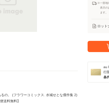
※一部地
表示の
ます。
ロット
a
行
条
るの。 (フラワーコミックス. 水城せとな傑作集 2)
ール便送料無料】