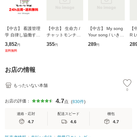
【中古】 看護管理
【中古】 生命力 /
【中古】 My song
【中
学 自律し協働する
チャットモンチー /
Your song / いきも
R 
専門職の看護マネ
キューンレコード
のがかり / [CD]
産限
3,852
355
289
28
円
円
円
ジメントスキル 改
[CD]【メール便送
【メール便送料無
翔太
送料無料
訂第3版 (看護学テ
料無料】
料】
[C
キストNiCE) / 手島
料
恵 藤本幸三 / 南江
お店の情報
堂 [単行
もったいない本舗
0
4.7
お店の評価：
点
(
830
件
)
連絡・応対
配送スピード
梱包
4.7
4.6
4.7