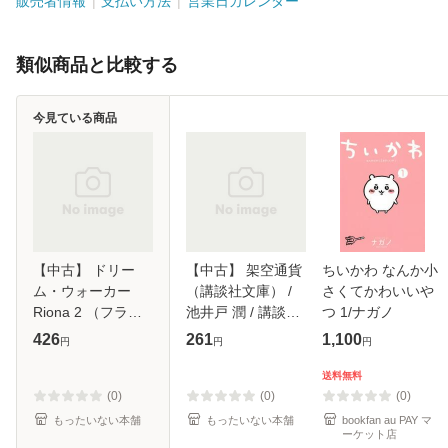
販売者情報
支払い方法
営業日カレンダー
類似商品と比較する
今見ている商品
【中古】 ドリー
【中古】 架空通貨
ちいかわ なんか小
ム・ウォーカー
（講談社文庫） /
さくてかわいいや
Riona 2 （フラワ
池井戸 潤 / 講談社
つ 1/ナガノ
ーコミックス） /
[文庫]【メール便送
426
261
1,100
円
円
円
飯坂 友佳子 / 小学
料無料】
館 [コミック]【メ
送料無料
ール便送料無料】
(0)
(0)
(0)
もったいない本舗
もったいない本舗
bookfan au PAY マ
ーケット店