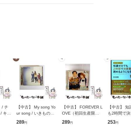
3
4
5
/ チ
【中古】 My song Yo
【中古】 FOREVER L
【中古】 知
/ キュ
ur song / いきものが
OVE（初回生産限定
も2時間で
D]
かり / [CD]【メール便
盤） / 清水翔太×加藤
めるようにな
289
289
253
円
円
円
無料】
送料無料】
ミリヤ / [CD]【メール
計超入門！ /