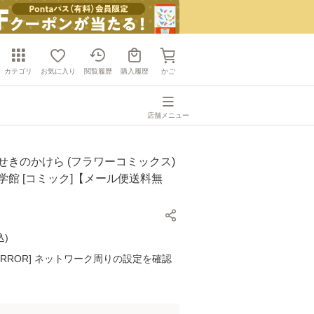
カテゴリ
お気に入り
閲覧履歴
購入履歴
かご
店舗メニュー
せきのかけら (フラワーコミックス)
 小学館 [コミック]【メール便送料無
込
)
K ERROR] ネットワーク周りの設定を確認