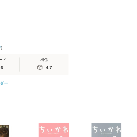
便送料無料】
隆 / 高橋書
（ソフトカバ
【メール便
件
)
ード
梱包
.6
4.7
ダー