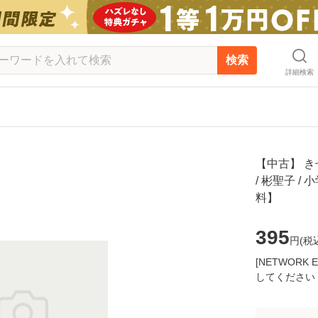
検索
詳細検索
【中古】 き
/ 彬聖子 /
料】
395
円(
税
[NETWOR
してください