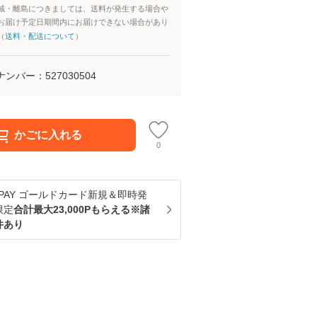
域・離島につきましては、送料が発生する場合や
お届け予定日期間内にお届けできない場合があり
（
送料・配送について
）
ナンバー：
527030504
かごに入れる
0
u PAY ゴールドカード新規＆即時発
限定
合計最大23,000Pもらえる※諸
件あり