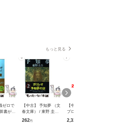
もっと見る
6
7
8
識ゼロで
【中古】 予知夢 （文
【中古】 野ブタ。を
【中古】 
決算書が読
春文庫） / 東野 圭吾 /
プロデュース [DVD-B
島みゆき / [CD]【
る！ 会
文藝春秋 [文庫]【メー
OX] / バップ [DVD]
ル便送料
262
2,335
2,150
円
円
円
 佐伯 良
ル便送料無料】
【メール便送料無料】