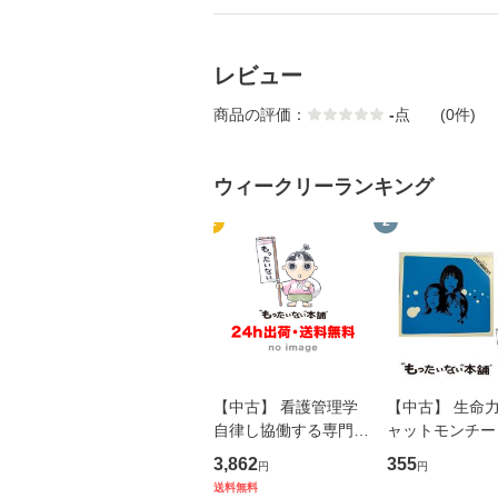
レビュー
商品の評価：
-
点
(0件)
ウィークリーランキング
1
2
【中古】 看護管理学
【中古】 生命力 
自律し協働する専門職
ャットモンチー 
の看護マネジメントス
ーンレコード [C
3,862
355
円
円
キル 改訂第3版 (看護
【メール便送料
送料無料