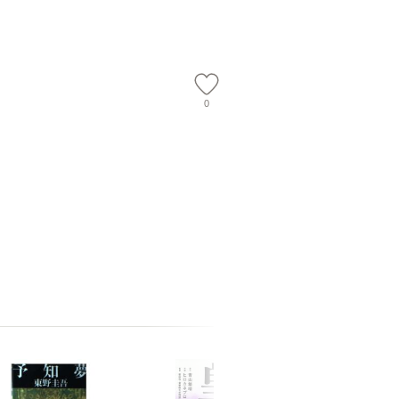
店 [単行本
ー）]
送
0