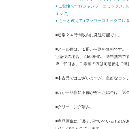
● ご指名です! (ジャンプ・コミックス. Jump
ミック]
● もっと教えて (フラワーコミックス) / 
■通常２４時間以内に発送可能です。
■メール便は、１冊から送料無料です。
宅急便の場合、2,500円以上送料無料で
※「代引き」ご希望の方は宅急便をご選
■中古品ではございますが、良好なコン
■万が一品質に不備が有った場合は、返
■クリーニング済み。
■商品画像に「帯」が付いているものが
いない場合がございます。