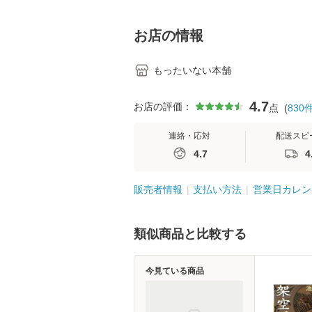
学テキストNiCE) / 手
島恵 藤本幸三 / 南江
堂 [単行
お店の情報
もったいない本舗
4.7
お店の評価：
点
(
830
連絡・応対
配送スピ
4.7
4
販売者情報
支払い方法
営業日カレン
類似商品と比較する
今見ている商品