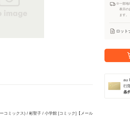
※一部地
表示の
ます。
ロット
a
行
条
コミックス) / 彬聖子 / 小学館 [コミック]【メール