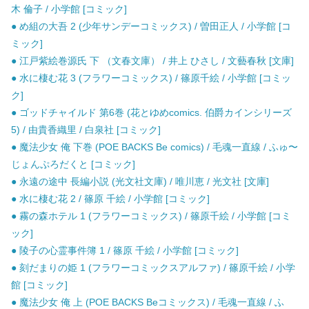
木 倫子 / 小学館 [コミック]
● め組の大吾 2 (少年サンデーコミックス) / 曽田正人 / 小学館 [コ
ミック]
● 江戸紫絵巻源氏 下 （文春文庫） / 井上 ひさし / 文藝春秋 [文庫]
● 水に棲む花 3 (フラワーコミックス) / 篠原千絵 / 小学館 [コミッ
ク]
● ゴッドチャイルド 第6巻 (花とゆめcomics. 伯爵カインシリーズ
5) / 由貴香織里 / 白泉社 [コミック]
● 魔法少女 俺 下巻 (POE BACKS Be comics) / 毛魂一直線 / ふゅ〜
じょんぷろだくと [コミック]
● 永遠の途中 長編小説 (光文社文庫) / 唯川恵 / 光文社 [文庫]
● 水に棲む花 2 / 篠原 千絵 / 小学館 [コミック]
● 霧の森ホテル 1 (フラワーコミックス) / 篠原千絵 / 小学館 [コミ
ック]
● 陵子の心霊事件簿 1 / 篠原 千絵 / 小学館 [コミック]
● 刻だまりの姫 1 (フラワーコミックスアルファ) / 篠原千絵 / 小学
館 [コミック]
● 魔法少女 俺 上 (POE BACKS Beコミックス) / 毛魂一直線 / ふ