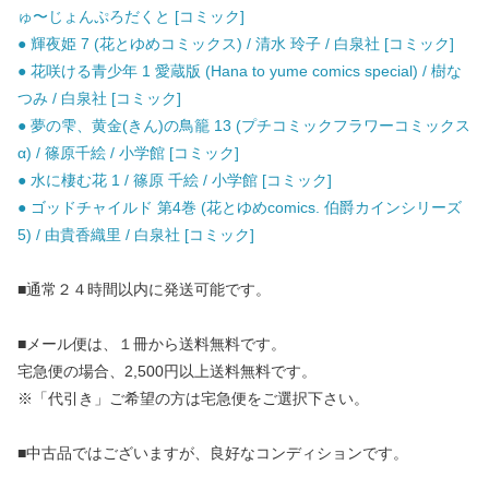
ゅ〜じょんぷろだくと [コミック]
● 輝夜姫 7 (花とゆめコミックス) / 清水 玲子 / 白泉社 [コミック]
● 花咲ける青少年 1 愛蔵版 (Hana to yume comics special) / 樹な
つみ / 白泉社 [コミック]
● 夢の雫、黄金(きん)の鳥籠 13 (プチコミックフラワーコミックス
α) / 篠原千絵 / 小学館 [コミック]
● 水に棲む花 1 / 篠原 千絵 / 小学館 [コミック]
● ゴッドチャイルド 第4巻 (花とゆめcomics. 伯爵カインシリーズ
5) / 由貴香織里 / 白泉社 [コミック]
■通常２４時間以内に発送可能です。
■メール便は、１冊から送料無料です。
宅急便の場合、2,500円以上送料無料です。
※「代引き」ご希望の方は宅急便をご選択下さい。
■中古品ではございますが、良好なコンディションです。