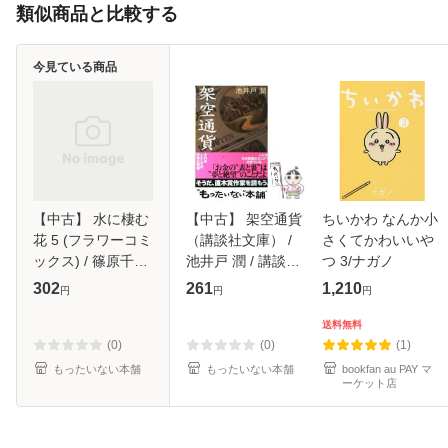
類似商品と比較する
今見ている商品
【中古】 水に棲む
【中古】 架空通貨
ちいかわ なんか小
花 5 (フラワーコミ
（講談社文庫） /
さくてかわいいや
ックス) / 篠原千絵
池井戸 潤 / 講談社
つ 3/ナガノ
/ 小学館 [コミック]
[文庫]【メール便送
302
261
1,210
円
円
円
【メール便送料無
料無料】
料】
送料無料
(0)
(0)
(1)
もったいない本舗
もったいない本舗
bookfan au PAY マ
ーケット店