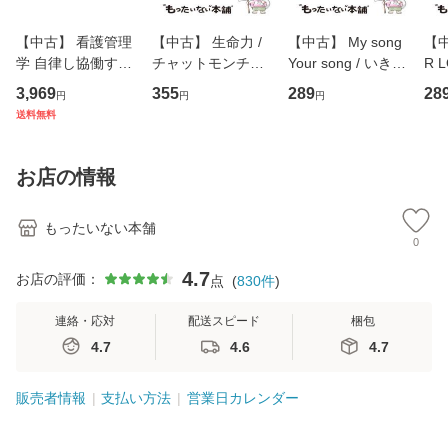
【中古】 看護管理
【中古】 生命力 /
【中古】 My song
【中
学 自律し協働する
チャットモンチー /
Your song / いきも
R 
専門職の看護マネ
キューンレコード
のがかり / [CD]
産限
3,969
355
289
28
円
円
円
ジメントスキル 改
[CD]【メール便送
【メール便送料無
翔太
送料無料
訂第3版 (看護学テ
料無料】
料】
[C
キストNiCE) / 手島
料
恵 藤本幸三 / 南江
お店の情報
堂 [単行
もったいない本舗
0
4.7
お店の評価：
点
(
830
件
)
連絡・応対
配送スピード
梱包
4.7
4.6
4.7
販売者情報
支払い方法
営業日カレンダー