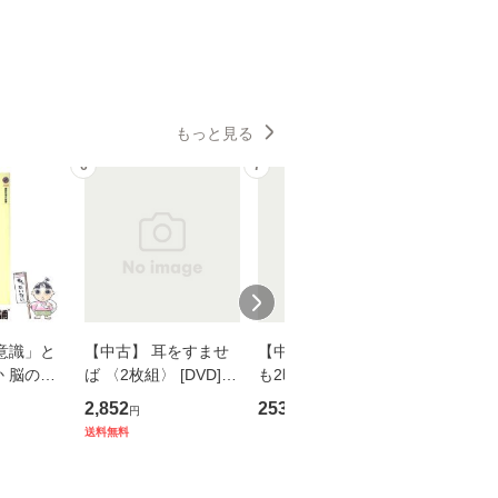
もっと見る
6
7
8
意識」と
【中古】 耳をすませ
【中古】 知識ゼロで
【中古】
 脳の来
ば 〈2枚組〉 [DVD] /
も2時間で決算書が読
プロデュー
誤 （講
ブエナ・ビスタ・ホー
めるようになる！ 会
OX] / バ
2,852
253
2,335
円
円
円
） / 下条
ム・エンターテイメン
計超入門！ / 佐伯 良
【メール
送料無料
 [新書]
ト [DVD]【メール便送
隆 / 高橋書店 [単行本
送料無料】
料無料】
（ソフトカバー）]
【メール便送