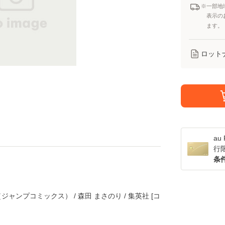
※一部地
表示の
ます。
ロット
a
行
条
（ジャンプコミックス） / 森田 まさのり / 集英社 [コ