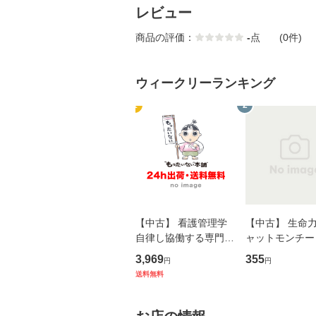
レビュー
商品の評価：
-
点
(0件)
ウィークリーランキング
1
2
【中古】 看護管理学
【中古】 生命力 
自律し協働する専門職
ャットモンチー 
の看護マネジメントス
ーンレコード [C
3,969
355
円
円
キル 改訂第3版 (看護
【メール便送料
送料無料
学テキストNiCE) / 手
島恵 藤本幸三 / 南江
堂 [単行