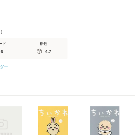
件
)
ード
梱包
.6
4.7
ダー