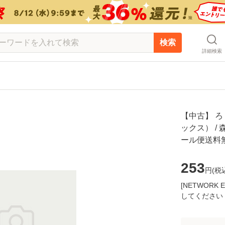
検索
詳細検索
【中古】 ろ
ックス） / 
ール便送料
253
円(
税
[NETWOR
してください