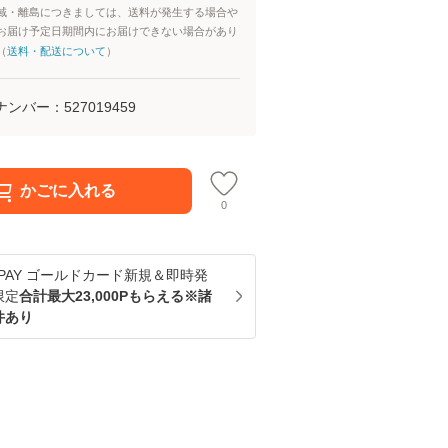
域・離島につきましては、送料が発生する場合や
お届け予定日期間内にお届けできない場合があり
（
送料・配送について
）
ナンバー：
527019459
かごに入れる
0
u PAY ゴールドカード新規＆即時発
限定
合計最大23,000Pもらえる※諸
件あり