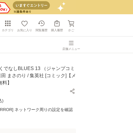
カテゴリ
お気に入り
閲覧履歴
購入履歴
かご
店舗メニュー
くでなしBLUES 13 （ジャンプコミ
森田 まさのり / 集英社 [コミック]【メ
無料】
込
)
K ERROR] ネットワーク周りの設定を確認