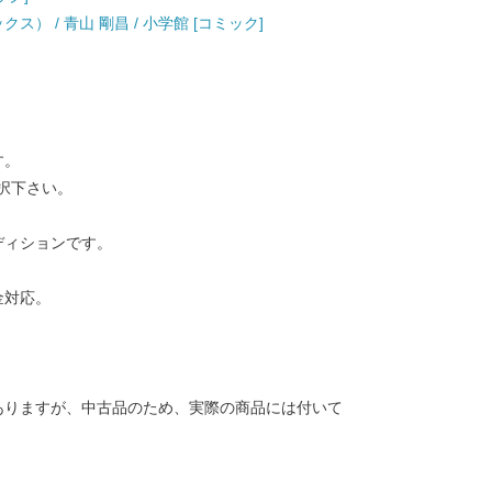
ス） / 青山 剛昌 / 小学館 [コミック]
す。
択下さい。
ディションです。
金対応。
ありますが、中古品のため、実際の商品には付いて