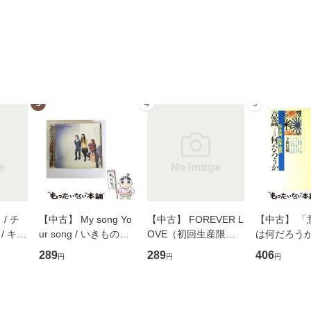
3
4
5
/ チ
【中古】 My song Yo
【中古】 FOREVER L
【中古】 「
/ キュ
ur song / いきものが
OVE（初回生産限定
は何だろうか
D]
かり / [CD]【メール便
盤） / 清水翔太×加藤
歴、知覚の錯
289
289
406
円
円
円
無料】
送料無料】
ミリヤ / [CD]【メール
談社現代新書
便送料無料】
信輔 / 講談社
【メール便