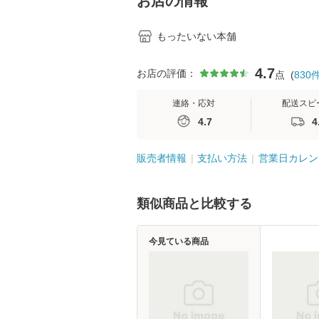
お店の情報
もったいない本舗
4.7
お店の評価：
点
(
830
連絡・応対
配送スピ
4.7
4
販売者情報
支払い方法
営業日カレン
類似商品と比較する
今見ている商品