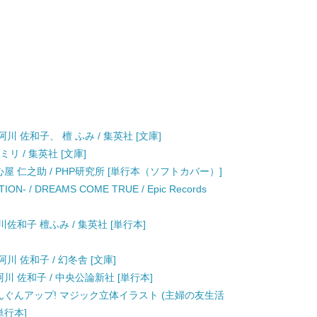
川 佐和子、 檀 ふみ / 集英社 [文庫]
リ / 集英社 [文庫]
屋 仁之助 / PHP研究所 [単行本（ソフトカバー）]
ON- / DREAMS COME TRUE / Epic Records
佐和子 檀ふみ / 集英社 [単行本]
川 佐和子 / 幻冬舎 [文庫]
川 佐和子 / 中央公論新社 [単行本]
ぐんぐんアップ! マジック立体イラスト (主婦の友生活
単行本]