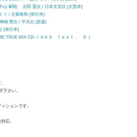
山 嗣朗、 吉田 憲次 / 日本文芸社 [大型本]
リ / 文藝春秋 [単行本]
嶋 秀吉 / 平凡社 [新書]
社 [単行本]
COME TRUE MIX CD− / ＡＫＳ ｆｅａｔ． ＤＪ
す。
択下さい。
ディションです。
金対応。