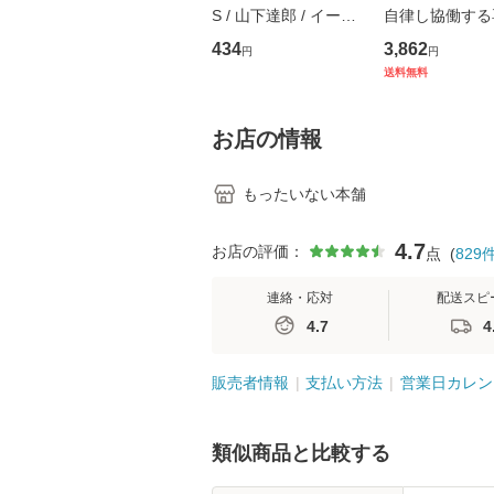
S / 山下達郎 / イース
自律し協働する
トウエスト・ジャパン
の看護マネジメ
434
3,862
円
円
[CD]【メール便送料無
キル 改訂第3版 
送料無料
料】
学テキストNiCE)
島恵 藤本幸三 /
堂 [単行
お店の情報
もったいない本舗
4.7
お店の評価：
点
(
829
連絡・応対
配送スピ
4.7
4
販売者情報
支払い方法
営業日カレン
類似商品と比較する