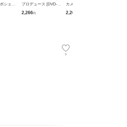
・ポシェッ
プロデュース [DVD-B
カメムシ先生が熊野で
からだの
吾 / 祥伝
OX] / バップ [DVD]
語る / 熊野の森ネット
四季 / 藤
2,266
2,266
1,691
円
円
円
【メール便送
【メール便送料無料】
ワークいちいがしの
漁村文化協
会、吉田元重 玉井済
【メール
夫 / 新評論 [単行本]
【メール
0