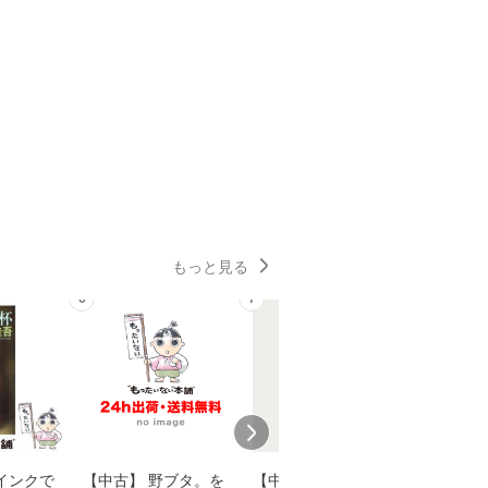
もっと見る
6
7
8
インクで
【中古】 野ブタ。を
【中古】 明日なき森
【中古】