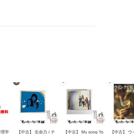
3
4
5
管理学
【中古】 生命力 / チ
【中古】 My song Yo
【中古】 ウ