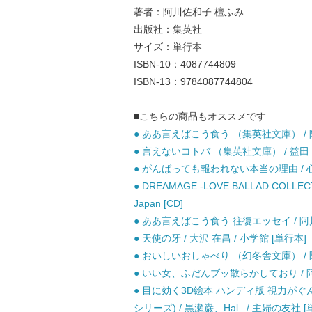
著者：阿川佐和子 檀ふみ
出版社：集英社
サイズ：単行本
ISBN-10：4087744809
ISBN-13：9784087744804
■こちらの商品もオススメです
● ああ言えばこう食う （集英社文庫） / 阿
● 言えないコトバ （集英社文庫） / 益田 ミ
● がんばっても報われない本当の理由 / 心
● DREAMAGE -LOVE BALLAD COLLECTI
Japan [CD]
● ああ言えばこう食う 往復エッセイ / 阿川
● 天使の牙 / 大沢 在昌 / 小学館 [単行本]
● おいしいおしゃべり （幻冬舎文庫） / 阿
● いい女、ふだんブッ散らかしており / 阿
● 目に効く3D絵本 ハンディ版 視力が
シリーズ) / 黒瀬巌、Hal_ / 主婦の友社 [