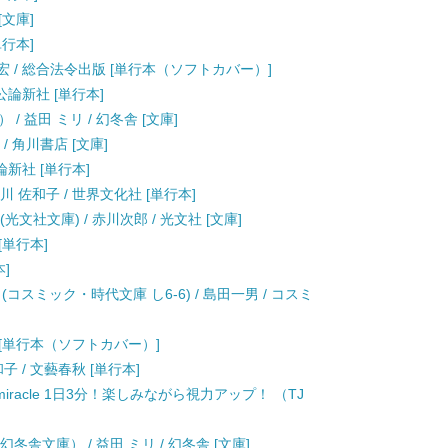
[文庫]
単行本]
宏 / 総合法令出版 [単行本（ソフトカバー）]
公論新社 [単行本]
 益田 ミリ / 幻冬舎 [文庫]
/ 角川書店 [文庫]
論新社 [単行本]
川 佐和子 / 世界文化社 [単行本]
文社文庫) / 赤川次郎 / 光文社 [文庫]
[単行本]
本]
コスミック・時代文庫 し6-6) / 島田一男 / コスミ
社 [単行本（ソフトカバー）]
子 / 文藝春秋 [単行本]
racle 1日3分！楽しみながら視力アップ！ （TJ
舎文庫） / 益田 ミリ / 幻冬舎 [文庫]