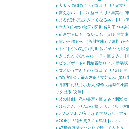
● 大阪人の胸のうち / 益田 ミリ / 光文社 
● 言えないコトバ / 益田 ミリ / 集英社 [
● 見るだけで視力がよくなる本 / 中川 和
● 老人初心者の覚悟 / 阿川 佐和子 / 中央
● 前進する日もしない日も （幻冬舎文庫） /
● 雲から贈る死 （角川文庫） / 夏樹 静子 
● トゲトゲの気持 / 阿川 佐和子 / 中央公
● 太ったんでないのッ！？ / 檀 ふみ、 阿
● ビッグボートα 長編冒険ロマン 新装版 (光
● 女という生きもの / 益田 ミリ / 幻冬舎 
● ?の博覧会 / 笹沢左保 / 文芸春秋 [単行
● 隠密目付秋月小源太 傑作長編時代小説 (
ック出版 [文庫]
● 父の縁側、私の書斎 / 檀 ふみ / 新潮
● けっこん・せんか / 檀 ふみ、 阿川 佐和
● どんどん目が良くなるマジカル・アイmi
MOOK） / 徳永貴久 / 宝島社 [ムック]
● 47都道府県女ひとりで行ってみよう （幻冬