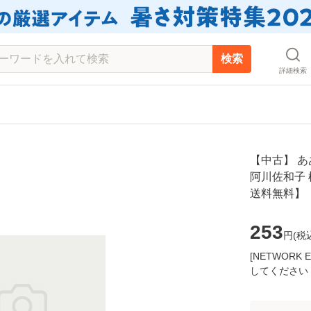
検索
詳細検索
【中古】 あ
阿川佐和子 
送料無料】
253
円(
税
[NETWOR
してください