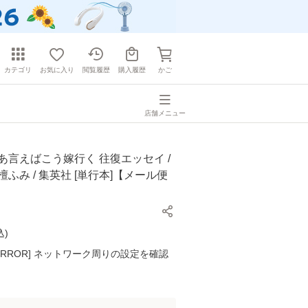
カテゴリ
お気に入り
閲覧履歴
購入履歴
かご
店舗メニュー
あ言えばこう嫁行く 往復エッセイ /
檀ふみ / 集英社 [単行本]【メール便
込
)
K ERROR] ネットワーク周りの設定を確認