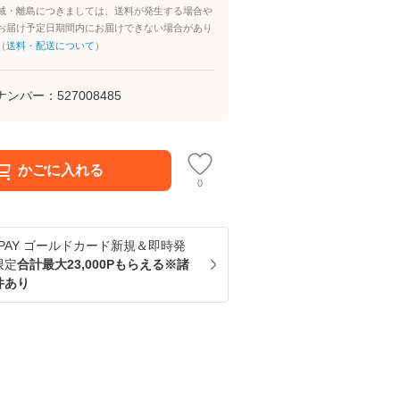
域・離島につきましては、送料が発生する場合や
お届け予定日期間内にお届けできない場合があり
（
送料・配送について
）
ナンバー：
527008485
かごに入れる
0
u PAY ゴールドカード新規＆即時発
限定
合計最大23,000Pもらえる※諸
件あり