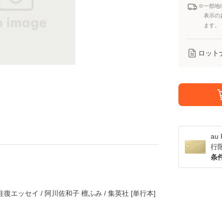
※一部地
表示の
ます。
ロット
a
行
条
エッセイ / 阿川佐和子 檀ふみ / 集英社 [単行本]