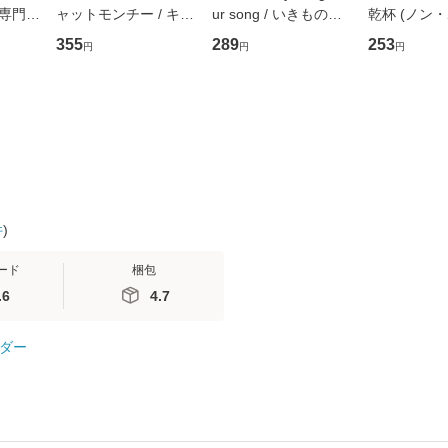
専門職
ャットモンチー / キュ
ur song / いきものが
乾杯 (ノン
ントス
ーンレコード [CD]
かり / [CD]【メール便
ト) / 東野圭
355
289
253
円
円
円
(看護
【メール便送料無料】
送料無料】
社 [文庫]
 / 手
料無料】
 南江
件
)
ード
梱包
.6
4.7
ダー