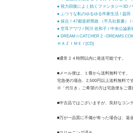
● 視力回復によく効くファンタジー3D / 中
● ふつうな私のゆるゆる作家生活 / 益田 ミ
● 採点！47都道府県政 （平凡社新書） / 樺
● 空耳アワワ / 阿川 佐和子 / 中央公論新
● DREAM☆CATCHER 2 −DREAMS 
ＨＡＺＩＭＥ / [CD]
■通常２４時間以内に発送可能です。
■メール便は、１冊から送料無料です。
宅急便の場合、2,500円以上送料無料で
※「代引き」ご希望の方は宅急便をご選
■中古品ではございますが、良好なコン
■万が一品質に不備が有った場合は、返
■クリーニング済み。