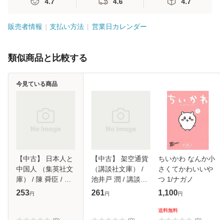
4.7
4.6
4.7
販売者情報
支払い方法
営業日カレンダー
類似商品と比較する
今見ている商品
【中古】 日本人と
【中古】 架空通貨
ちいかわ なんか小
中国人 （集英社文
（講談社文庫） /
さくてかわいいや
庫） / 陳 舜臣 / 集
池井戸 潤 / 講談社
つ 1/ナガノ
英社 [文庫]【メー
[文庫]【メール便送
253
261
1,100
円
円
円
ル便送料無料】
料無料】
送料無料