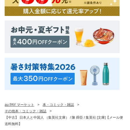
au PAY マーケット
>
本・コミック・雑誌
>
その他本・コミック・雑誌
>
【中古】 日本人と中国人 （集英社文庫） / 陳 舜臣 / 集英社 [文庫]【メール便
送料無料】