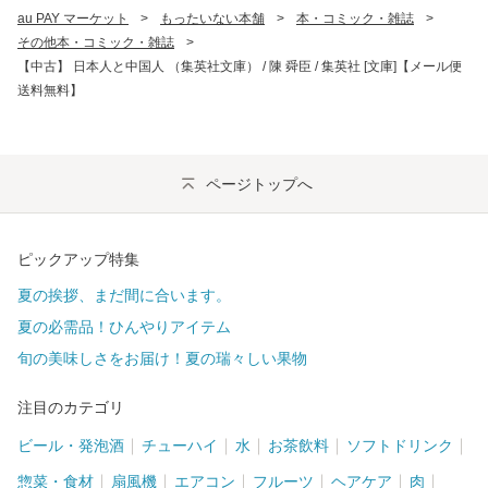
au PAY マーケット
>
もったいない本舗
>
本・コミック・雑誌
>
その他本・コミック・雑誌
>
【中古】 日本人と中国人 （集英社文庫） / 陳 舜臣 / 集英社 [文庫]【メール便
送料無料】
ページトップへ
ピックアップ特集
夏の挨拶、まだ間に合います。
夏の必需品！ひんやりアイテム
旬の美味しさをお届け！夏の瑞々しい果物
注目のカテゴリ
ビール・発泡酒
チューハイ
水
お茶飲料
ソフトドリンク
惣菜・食材
扇風機
エアコン
フルーツ
ヘアケア
肉