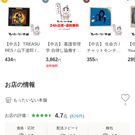
【中古】 TREASU
【中古】 看護管理
【中古】 生命力 /
【中
RES / 山下達郎 /
学 自律し協働する
チャットモンチー /
You
イーストウエス
専門職の看護マネ
キューンレコード
のがか
434
3,862
355
28
円
円
円
ト・ジャパン [CD]
ジメントスキル 改
[CD]【メール便送
【
送料無料
【メール便送料無
訂第3版 (看護学テ
料無料】
料
料】
キストNiCE) / 手島
恵 藤本幸三 / 南江
お店の情報
堂 [単行
もったいない本舗
0
4.7
お店の評価：
点
(
826
件
)
連絡・応対
配送スピード
梱包