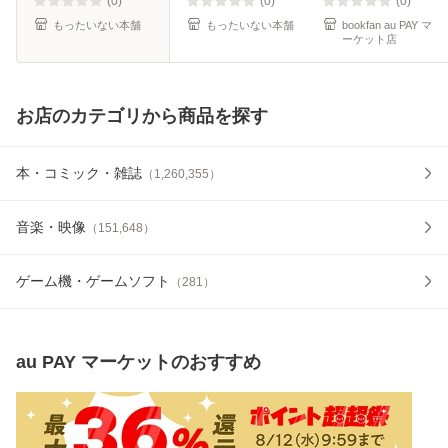
(0)
(0)
(0)
もったいない本舗
もったいない本舗
bookfan au PAY マ
ーケット店
お店のカテゴリから商品を探す
本・コミック・雑誌
（
1,260,355
）
音楽・映像
（
151,648
）
ゲーム機・ゲームソフト
（
281
）
au PAY マーケット
のおすすめ