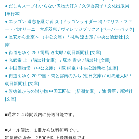
● だしもスープもいらない煮物大好き / 久保香菜子 / 文化出版局
[単行本]
● エラゴン 遺志を継ぐ者 [3] (ドラゴンライダー 3) / クリストファ
ー・パオリーニ、大嶌双恵 / ヴィレッジブックス [ペーパーバック]
● 長安から北京へ （中公文庫） / 司馬 遼太郎 / 中央公論新社 [文
庫]
● 街道をゆく 28 / 司馬 遼太郎 / 朝日新聞社 [文庫]
● 光武帝 上 （講談社文庫） / 塚本 青史 / 講談社 [文庫]
● 中国傑物伝 （中公文庫） / 陳 舜臣 / 中央公論新社 [文庫]
● 街道をゆく 20 中国・蜀と雲南のみち (朝日文庫) / 司馬遼太郎 /
朝日新聞社 [文庫]
● 景徳鎮からの贈り物 中国工匠伝 （新潮文庫） / 陳 舜臣 / 新潮社
[文庫]
■通常２４時間以内に発送可能です。
■メール便は、１冊から送料無料です。
宅急便の場合、2,500円以上送料無料です。