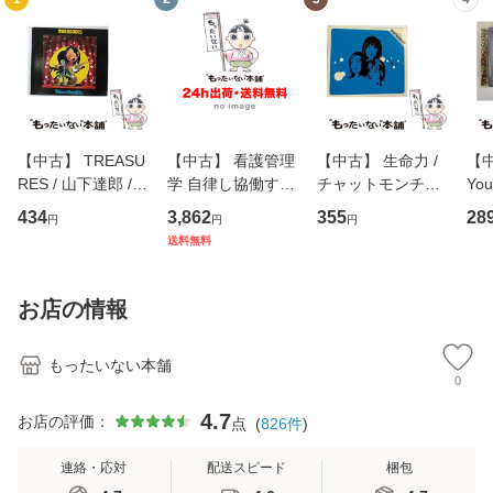
【中古】 TREASU
【中古】 看護管理
【中古】 生命力 /
【中
RES / 山下達郎 /
学 自律し協働する
チャットモンチー /
You
イーストウエス
専門職の看護マネ
キューンレコード
のがか
434
3,862
355
28
円
円
円
ト・ジャパン [CD]
ジメントスキル 改
[CD]【メール便送
【
送料無料
【メール便送料無
訂第3版 (看護学テ
料無料】
料
料】
キストNiCE) / 手島
恵 藤本幸三 / 南江
お店の情報
堂 [単行
もったいない本舗
0
4.7
お店の評価：
点
(
826
件
)
連絡・応対
配送スピード
梱包