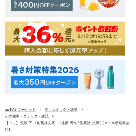
au PAY マーケット
>
本・コミック・雑誌
>
その他本・コミック・雑誌
>
【中古】 父親 下 （集英社文庫） / 遠藤 周作 / 集英社 [文庫]【メール便送料無
料】