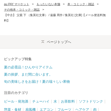
au PAY マーケット
>
もったいない本舗
>
本・コミック・雑誌
>
その他本・コミック・雑誌
>
【中古】 父親 下 （集英社文庫） / 遠藤 周作 / 集英社 [文庫]【メール便送料無
料】
ページトップへ
ピックアップ特集
夏の必需品！ひんやりアイテム
夏の挨拶、まだ間に合います。
旬の美味しさをお届け！夏の瑞々しい果物
注目のカテゴリ
ビール・発泡酒
チューハイ
水
お茶飲料
ソフトドリンク
惣菜・食材
扇風機
エアコン
フルーツ
ヘアケア
肉