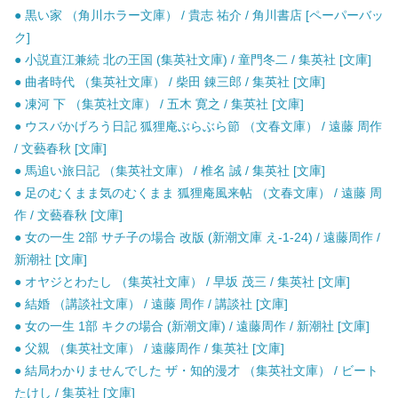
● 黒い家 （角川ホラー文庫） / 貴志 祐介 / 角川書店 [ペーパーバッ
ク]
● 小説直江兼続 北の王国 (集英社文庫) / 童門冬二 / 集英社 [文庫]
● 曲者時代 （集英社文庫） / 柴田 錬三郎 / 集英社 [文庫]
● 凍河 下 （集英社文庫） / 五木 寛之 / 集英社 [文庫]
● ウスバかげろう日記 狐狸庵ぶらぶら節 （文春文庫） / 遠藤 周作
/ 文藝春秋 [文庫]
● 馬追い旅日記 （集英社文庫） / 椎名 誠 / 集英社 [文庫]
● 足のむくまま気のむくまま 狐狸庵風来帖 （文春文庫） / 遠藤 周
作 / 文藝春秋 [文庫]
● 女の一生 2部 サチ子の場合 改版 (新潮文庫 え-1-24) / 遠藤周作 /
新潮社 [文庫]
● オヤジとわたし （集英社文庫） / 早坂 茂三 / 集英社 [文庫]
● 結婚 （講談社文庫） / 遠藤 周作 / 講談社 [文庫]
● 女の一生 1部 キクの場合 (新潮文庫) / 遠藤周作 / 新潮社 [文庫]
● 父親 （集英社文庫） / 遠藤周作 / 集英社 [文庫]
● 結局わかりませんでした ザ・知的漫才 （集英社文庫） / ビート
たけし / 集英社 [文庫]