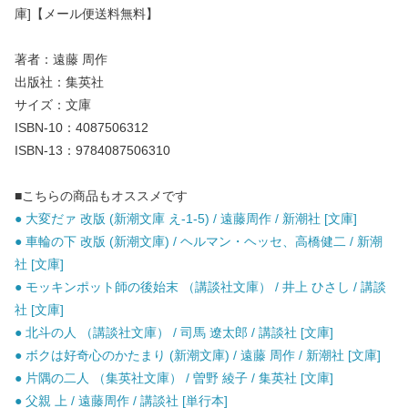
庫]【メール便送料無料】
著者：遠藤 周作
出版社：集英社
サイズ：文庫
ISBN-10：4087506312
ISBN-13：9784087506310
■こちらの商品もオススメです
● 大変だァ 改版 (新潮文庫 え-1-5) / 遠藤周作 / 新潮社 [文庫]
● 車輪の下 改版 (新潮文庫) / ヘルマン・ヘッセ、高橋健二 / 新潮
社 [文庫]
● モッキンポット師の後始末 （講談社文庫） / 井上 ひさし / 講談
社 [文庫]
● 北斗の人 （講談社文庫） / 司馬 遼太郎 / 講談社 [文庫]
● ボクは好奇心のかたまり (新潮文庫) / 遠藤 周作 / 新潮社 [文庫]
● 片隅の二人 （集英社文庫） / 曽野 綾子 / 集英社 [文庫]
● 父親 上 / 遠藤周作 / 講談社 [単行本]