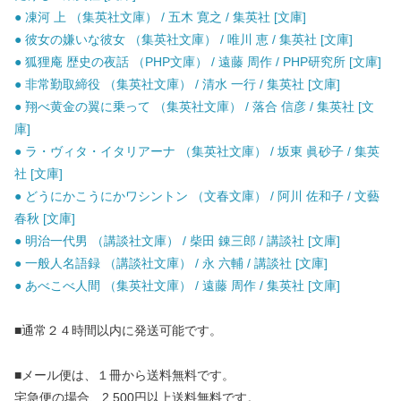
● 凍河 上 （集英社文庫） / 五木 寛之 / 集英社 [文庫]
● 彼女の嫌いな彼女 （集英社文庫） / 唯川 恵 / 集英社 [文庫]
● 狐狸庵 歴史の夜話 （PHP文庫） / 遠藤 周作 / PHP研究所 [文庫]
● 非常勤取締役 （集英社文庫） / 清水 一行 / 集英社 [文庫]
● 翔べ黄金の翼に乗って （集英社文庫） / 落合 信彦 / 集英社 [文
庫]
● ラ・ヴィタ・イタリアーナ （集英社文庫） / 坂東 眞砂子 / 集英
社 [文庫]
● どうにかこうにかワシントン （文春文庫） / 阿川 佐和子 / 文藝
春秋 [文庫]
● 明治一代男 （講談社文庫） / 柴田 錬三郎 / 講談社 [文庫]
● 一般人名語録 （講談社文庫） / 永 六輔 / 講談社 [文庫]
● あべこべ人間 （集英社文庫） / 遠藤 周作 / 集英社 [文庫]
■通常２４時間以内に発送可能です。
■メール便は、１冊から送料無料です。
宅急便の場合、2,500円以上送料無料です。