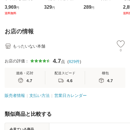
専門職の看護マネ
理小説 (光文社文
産限定盤） / 清水
VD
3,969
329
289
2,8
円
円
円
ジメントスキル 改
庫) / 島田荘司 / 光
翔太×加藤ミリヤ /
タ
送料無料
送料
訂第3版 (看護学テ
文社 [文庫]【メー
[CD]【メール便送
ター
キストNiCE) / 手島
ル便送料無料】
料無料】
VD
恵 藤本幸三 / 南江
料
お店の情報
堂 [単行
もったいない本舗
0
4.7
お店の評価：
点
(
829
件
)
連絡・応対
配送スピード
梱包
4.7
4.6
4.7
販売者情報
支払い方法
営業日カレンダー
類似商品と比較する
今見ている商品