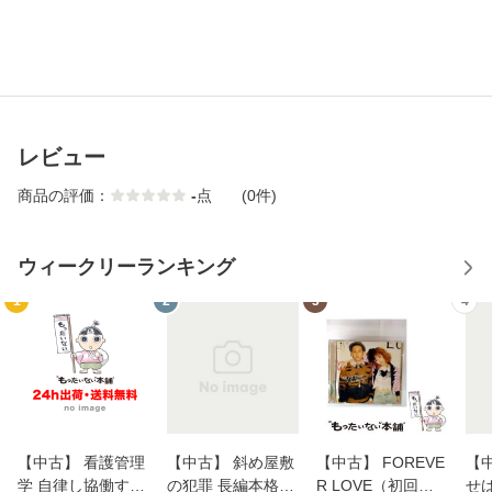
レビュー
商品の評価：
-
点
(0件)
ウィークリーランキング
1
2
3
4
【中古】 看護管理
【中古】 斜め屋敷
【中古】 FOREVE
【
学 自律し協働する
の犯罪 長編本格推
R LOVE（初回生
せば