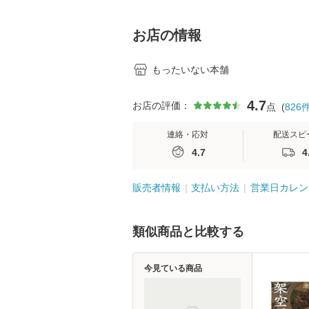
学テキストNiCE) / 手
島恵 藤本幸三 / 南江
堂 [単行
お店の情報
もったいない本舗
4.7
お店の評価：
点
(
826
連絡・応対
配送スピ
4.7
4
販売者情報
支払い方法
営業日カレン
類似商品と比較する
今見ている商品