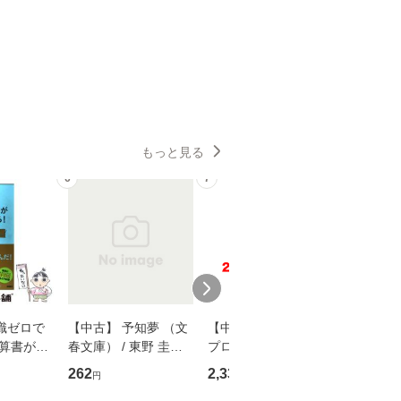
もっと見る
6
7
8
識ゼロで
【中古】 予知夢 （文
【中古】 野ブタ。を
【中古】 
決算書が読
春文庫） / 東野 圭吾 /
プロデュース [DVD-B
島みゆき / [CD]【
る！ 会
文藝春秋 [文庫]【メー
OX] / バップ [DVD]
ル便送料
262
2,335
2,150
円
円
円
 佐伯 良
ル便送料無料】
【メール便送料無料】