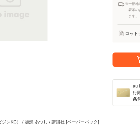
※一部地
表示の
ます。
ロット
a
行
条
ンKC） / 加瀬 あつし / 講談社 [ペーパーバック]