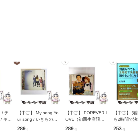
3
4
5
/ チ
【中古】 My song Yo
【中古】 FOREVER L
【中古】 知
/ キュ
ur song / いきものが
OVE（初回生産限定
も2時間で
D]
かり / [CD]【メール便
盤） / 清水翔太×加藤
めるようにな
289
289
253
円
円
円
無料】
送料無料】
ミリヤ / [CD]【メール
計超入門！ /