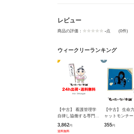
レビュー
商品の評価：
-
点
(0件)
ウィークリーランキング
1
2
【中古】 看護管理学
【中古】 生命力 
自律し協働する専門職
ャットモンチー 
の看護マネジメントス
ーンレコード [C
3,862
355
円
円
キル 改訂第3版 (看護
【メール便送料
送料無料