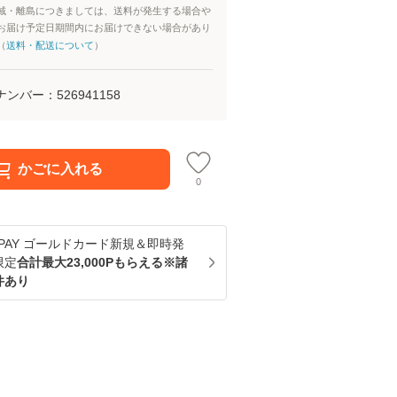
域・離島につきましては、送料が発生する場合や
お届け予定日期間内にお届けできない場合があり
（
送料・配送について
）
ナンバー：
526941158
かごに入れる
0
u PAY ゴールドカード新規＆即時発
限定
合計最大23,000Pもらえる※諸
件あり