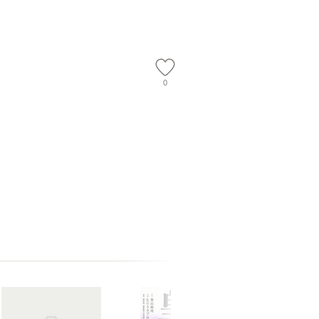
店 [単行本
ー）]
送
0