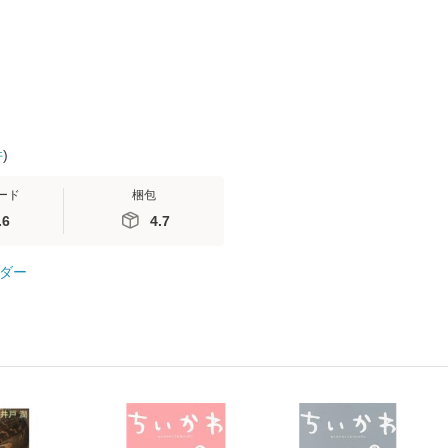
便送料無料】
隆 / 高橋書
（ソフトカバ
【メール便
件
)
ード
梱包
.6
4.7
ダー