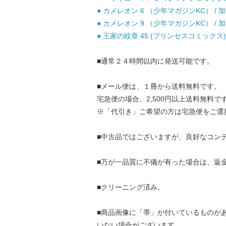
● カメレオン 6 （少年マガジンKC） / 加
● カメレオン 9 （少年マガジンKC） / 加
● 王家の紋章 45 (プリンセスコミックス) 
■通常２４時間以内に発送可能です。
■メール便は、１冊から送料無料です。
宅急便の場合、2,500円以上送料無料で
※「代引き」ご希望の方は宅急便をご選
■中古品ではございますが、良好なコン
■万が一品質に不備が有った場合は、返
■クリーニング済み。
■商品画像に「帯」が付いているものが
いない場合がございます。