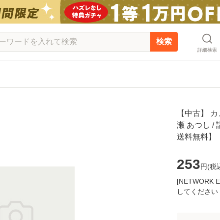
検索
詳細検索
【中古】 カ
瀬 あつし 
送料無料】
253
円(
税
[NETWOR
してください