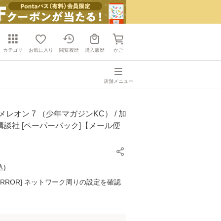
カテゴリ
お気に入り
閲覧履歴
購入履歴
かご
店舗メニュー
メレオン 7 （少年マガジンKC） / 加
/ 講談社 [ペーパーバック]【メール便
込
)
K ERROR] ネットワーク周りの設定を確認