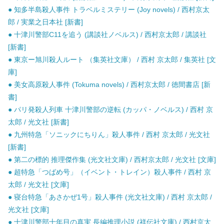
● 知多半島殺人事件 トラベルミステリー (Joy novels) / 西村京太
郎 / 実業之日本社 [新書]
● 十津川警部C11を追う (講談社ノベルス) / 西村京太郎 / 講談社
[新書]
● 東京ー旭川殺人ルート （集英社文庫） / 西村 京太郎 / 集英社 [文
庫]
● 美女高原殺人事件 (Tokuma novels) / 西村京太郎 / 徳間書店 [新
書]
● パリ発殺人列車 十津川警部の逆転 (カッパ・ノベルス) / 西村 京
太郎 / 光文社 [新書]
● 九州特急「ソニックにちりん」殺人事件 / 西村 京太郎 / 光文社
[新書]
● 第二の標的 推理傑作集 (光文社文庫) / 西村京太郎 / 光文社 [文庫]
● 超特急「つばめ号」（イベント・トレイン）殺人事件 / 西村 京
太郎 / 光文社 [文庫]
● 寝台特急「あさかぜ1号」殺人事件 (光文社文庫) / 西村 京太郎 /
光文社 [文庫]
● 十津川警部十年目の真実 長編推理小説 (祥伝社文庫) / 西村京太