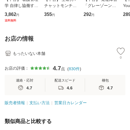
学 自律し協働する
チャットモンチー /
「グレーゾーン」
You
専門職の看護マネ
キューンレコード
その正しい理解と
のがか
3,862
355
292
28
円
円
円
ジメントスキル 改
[CD]【メール便送
克服法 (SB新書 57
【
送料無料
訂第3版 (看護学テ
料無料】
2) / 岡田尊司 / Ｓ
料
キストNiCE) / 手島
Ｂクリエイティブ
恵 藤本幸三 / 南江
[新書]【メール便送
お店の情報
堂 [単行
料無料】
もったいない本舗
0
4.7
お店の評価：
点
(
830
件
)
連絡・応対
配送スピード
梱包
4.7
4.6
4.7
販売者情報
支払い方法
営業日カレンダー
類似商品と比較する