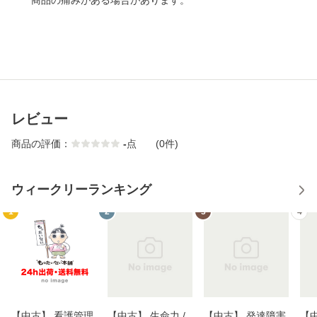
商品の痛みがある場合があります。
レビュー
商品の評価：
-
点
(0件)
ウィークリーランキング
1
2
3
4
【中古】 看護管理
【中古】 生命力 /
【中古】 発達障害
【中