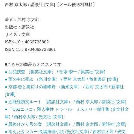
西村 京太郎 / 講談社 [文庫]【メール便送料無料】
著者：西村 京太郎
出版社：講談社
サイズ：文庫
ISBN-10：4062733862
ISBN-13：9784062733861
■こちらの商品もオススメです
● 共犯捜査 （集英社文庫） / 堂場 瞬一 / 集英社 [文庫]
● 雨の中に死ぬ （角川文庫） / 西村 京太郎 / 角川書店 [文庫]
● 京都 恋と裏切りの嵯峨野 （新潮文庫） / 西村 京太郎 / 新潮社
[文庫]
● 五能線誘拐ルート （講談社文庫） / 西村 京太郎 / 講談社 [文庫]
● 「C62ニセコ」殺人事件 トラベル・ミステリー傑作集 (光文社文
庫) / 西村京太郎 / 光文社 [文庫]
● 最終ひかり号の女 （講談社文庫） / 西村 京太郎 / 講談社 [文庫]
● 消えたタンカー 長編推理小説 (光文社文庫) / 西村京太郎 / 光文