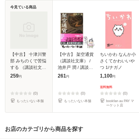
今見ている商品
【中古】 十津川警
【中古】 架空通貨
ちいかわ なんか小
部 みちのくで苦悩
（講談社文庫） /
さくてかわいいや
する （講談社文
池井戸 潤 / 講談社
つ 1/ナガノ
庫） / 西村 京太郎
[文庫]【メール便送
259
261
1,100
円
円
円
/ 講談社 [文庫]【メ
料無料】
ール便送料無料】
送料無料
(0)
(0)
(0)
もったいない本舗
もったいない本舗
bookfan au PAY マ
ーケット店
お店のカテゴリから商品を探す