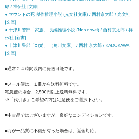
郎 / 祥伝社 [文庫]
● マウンドの死 傑作推理小説 (光文社文庫) / 西村京太郎 / 光文社
[文庫]
● 十津川警部「家族」 長編推理小説 (Non novel) / 西村京太郎 / 祥
伝社 [新書]
● 十津川警部「幻覚」 （角川文庫） / 西村 京太郎 / KADOKAWA
[文庫]
■通常２４時間以内に発送可能です。
■メール便は、１冊から送料無料です。
宅急便の場合、2,500円以上送料無料です。
※「代引き」ご希望の方は宅急便をご選択下さい。
■中古品ではございますが、良好なコンディションです。
■万が一品質に不備が有った場合は、返金対応。