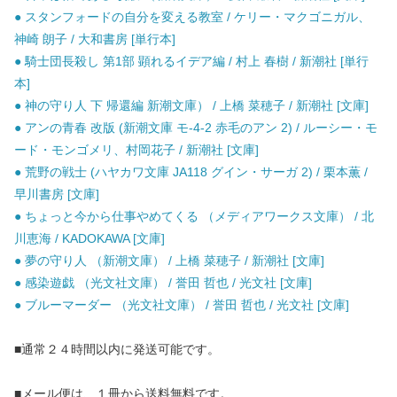
● スタンフォードの自分を変える教室 / ケリー・マクゴニガル、
神崎 朗子 / 大和書房 [単行本]
● 騎士団長殺し 第1部 顕れるイデア編 / 村上 春樹 / 新潮社 [単行
本]
● 神の守り人 下 帰還編 新潮文庫） / 上橋 菜穂子 / 新潮社 [文庫]
● アンの青春 改版 (新潮文庫 モ-4-2 赤毛のアン 2) / ルーシー・モ
ード・モンゴメリ、村岡花子 / 新潮社 [文庫]
● 荒野の戦士 (ハヤカワ文庫 JA118 グイン・サーガ 2) / 栗本薫 /
早川書房 [文庫]
● ちょっと今から仕事やめてくる （メディアワークス文庫） / 北
川恵海 / KADOKAWA [文庫]
● 夢の守り人 （新潮文庫） / 上橋 菜穂子 / 新潮社 [文庫]
● 感染遊戯 （光文社文庫） / 誉田 哲也 / 光文社 [文庫]
● ブルーマーダー （光文社文庫） / 誉田 哲也 / 光文社 [文庫]
■通常２４時間以内に発送可能です。
■メール便は、１冊から送料無料です。