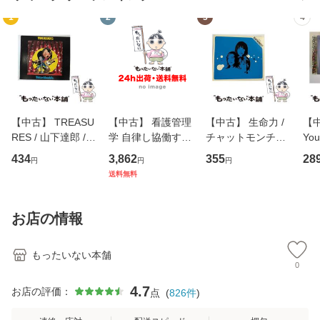
1
2
3
4
【中古】 TREASU
【中古】 看護管理
【中古】 生命力 /
【中
RES / 山下達郎 /
学 自律し協働する
チャットモンチー /
You
イーストウエス
専門職の看護マネ
キューンレコード
のがか
434
3,862
355
28
円
円
円
ト・ジャパン [CD]
ジメントスキル 改
[CD]【メール便送
【
送料無料
【メール便送料無
訂第3版 (看護学テ
料無料】
料
料】
キストNiCE) / 手島
恵 藤本幸三 / 南江
お店の情報
堂 [単行
もったいない本舗
0
4.7
お店の評価：
点
(
826
件
)