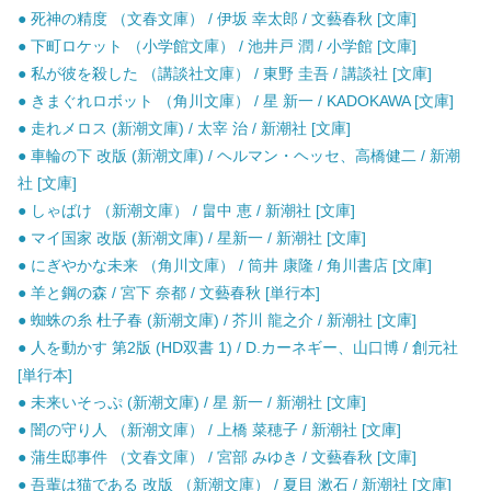
● 死神の精度 （文春文庫） / 伊坂 幸太郎 / 文藝春秋 [文庫]
● 下町ロケット （小学館文庫） / 池井戸 潤 / 小学館 [文庫]
● 私が彼を殺した （講談社文庫） / 東野 圭吾 / 講談社 [文庫]
● きまぐれロボット （角川文庫） / 星 新一 / KADOKAWA [文庫]
● 走れメロス (新潮文庫) / 太宰 治 / 新潮社 [文庫]
● 車輪の下 改版 (新潮文庫) / ヘルマン・ヘッセ、高橋健二 / 新潮
社 [文庫]
● しゃばけ （新潮文庫） / 畠中 恵 / 新潮社 [文庫]
● マイ国家 改版 (新潮文庫) / 星新一 / 新潮社 [文庫]
● にぎやかな未来 （角川文庫） / 筒井 康隆 / 角川書店 [文庫]
● 羊と鋼の森 / 宮下 奈都 / 文藝春秋 [単行本]
● 蜘蛛の糸 杜子春 (新潮文庫) / 芥川 龍之介 / 新潮社 [文庫]
● 人を動かす 第2版 (HD双書 1) / D.カーネギー、山口博 / 創元社
[単行本]
● 未来いそっぷ (新潮文庫) / 星 新一 / 新潮社 [文庫]
● 闇の守り人 （新潮文庫） / 上橋 菜穂子 / 新潮社 [文庫]
● 蒲生邸事件 （文春文庫） / 宮部 みゆき / 文藝春秋 [文庫]
● 吾輩は猫である 改版 （新潮文庫） / 夏目 漱石 / 新潮社 [文庫]