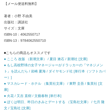
【メール便送料無料】
著者：小野 不由美
出版社：講談社
サイズ：文庫
ISBN-10：4062550717
ISBN-13：9784062550710
■こちらの商品もオススメです
● こころ 改版 （新潮文庫） / 夏目 漱石 / 新潮社 [文庫]
● もし高校野球の女子マネージャーがドラッカーの『マネジメン
ト』を読んだら / 岩崎 夏海 / ダイヤモンド社 [単行本（ソフトカバ
ー）]
● マスカレード・ホテル （集英社文庫） / 東野 圭吾 / 集英社 [文
庫]
● 火花 / 又吉 直樹 / 文藝春秋 [単行本]
● ぼくは明日、昨日のきみとデートする （宝島社文庫） / 七月 隆
文 / 宝島社 [文庫]