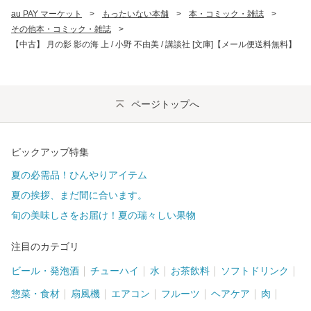
au PAY マーケット
>
もったいない本舗
>
本・コミック・雑誌
>
その他本・コミック・雑誌
>
【中古】 月の影 影の海 上 / 小野 不由美 / 講談社 [文庫]【メール便送料無料】
ページトップへ
ピックアップ特集
夏の必需品！ひんやりアイテム
夏の挨拶、まだ間に合います。
旬の美味しさをお届け！夏の瑞々しい果物
注目のカテゴリ
ビール・発泡酒
チューハイ
水
お茶飲料
ソフトドリンク
惣菜・食材
扇風機
エアコン
フルーツ
ヘアケア
肉