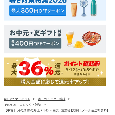
au PAY マーケット
>
本・コミック・雑誌
>
その他本・コミック・雑誌
>
【中古】 月の影 影の海 上 / 小野 不由美 / 講談社 [文庫]【メール便送料無料】