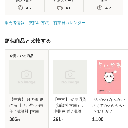
連絡・応対
配送スピード
梱包
4.7
4.6
4.7
販売者情報
支払い方法
営業日カレンダー
類似商品と比較する
今見ている商品
【中古】 月の影 影
【中古】 架空通貨
ちいかわ なんか小
の海 上 / 小野 不由
（講談社文庫） /
さくてかわいいや
美 / 講談社 [文庫]
池井戸 潤 / 講談社
つ 1/ナガノ
【メール便送料無
[文庫]【メール便送
386
261
1,100
円
円
円
料】
料無料】