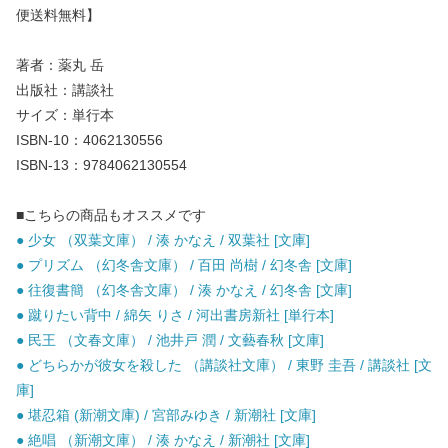
便送料無料】
著者：薬丸 岳
出版社：講談社
サイズ：単行本
ISBN-10：4062130556
ISBN-13：9784062130554
■こちらの商品もオススメです
● 少女 （双葉文庫） / 湊 かなえ / 双葉社 [文庫]
● プリズム （幻冬舎文庫） / 百田 尚樹 / 幻冬舎 [文庫]
● 往復書簡 （幻冬舎文庫） / 湊 かなえ / 幻冬舎 [文庫]
● 蹴りたい背中 / 綿矢 りさ / 河出書房新社 [単行本]
● 民王 （文春文庫） / 池井戸 潤 / 文藝春秋 [文庫]
● どちらかが彼女を殺した （講談社文庫） / 東野 圭吾 / 講談社 [文
庫]
● 堪忍箱 (新潮文庫) / 宮部みゆき / 新潮社 [文庫]
● 絶唱 （新潮文庫） / 湊 かなえ / 新潮社 [文庫]