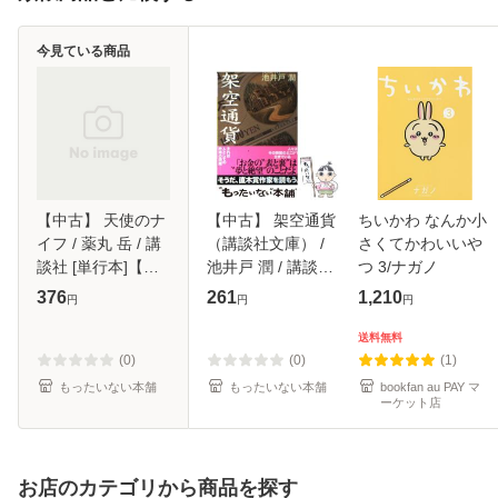
今見ている商品
【中古】 天使のナ
【中古】 架空通貨
ちいかわ なんか小
イフ / 薬丸 岳 / 講
（講談社文庫） /
さくてかわいいや
談社 [単行本]【メ
池井戸 潤 / 講談社
つ 3/ナガノ
ール便送料無料】
[文庫]【メール便送
376
261
1,210
円
円
円
料無料】
送料無料
(0)
(0)
(1)
もったいない本舗
もったいない本舗
bookfan au PAY マ
ーケット店
お店のカテゴリから商品を探す