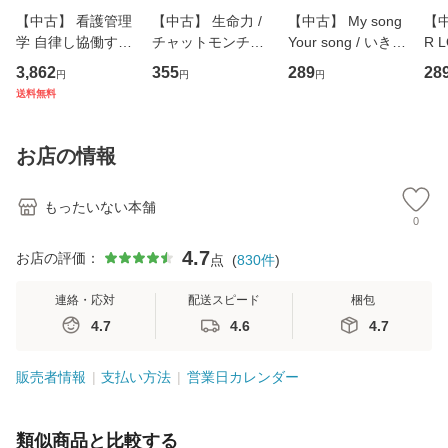
【中古】 看護管理
【中古】 生命力 /
【中古】 My song
【中
学 自律し協働する
チャットモンチー /
Your song / いきも
R 
専門職の看護マネ
キューンレコード
のがかり / [CD]
産限
3,862
355
289
28
円
円
円
ジメントスキル 改
[CD]【メール便送
【メール便送料無
翔太
送料無料
訂第3版 (看護学テ
料無料】
料】
[C
キストNiCE) / 手島
料
恵 藤本幸三 / 南江
お店の情報
堂 [単行
もったいない本舗
0
4.7
お店の評価：
点
(
830
件
)
連絡・応対
配送スピード
梱包
4.7
4.6
4.7
販売者情報
支払い方法
営業日カレンダー
類似商品と比較する