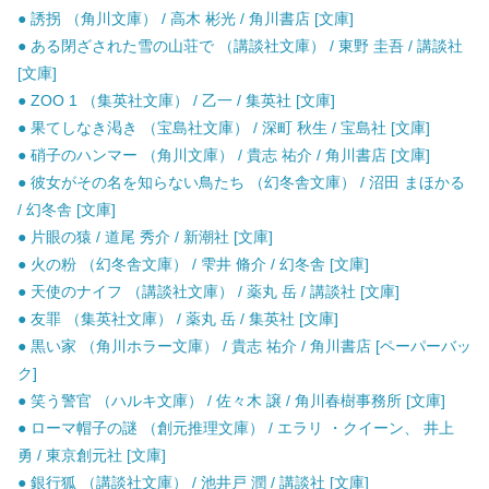
● 誘拐 （角川文庫） / 高木 彬光 / 角川書店 [文庫]
● ある閉ざされた雪の山荘で （講談社文庫） / 東野 圭吾 / 講談社
[文庫]
● ZOO 1 （集英社文庫） / 乙一 / 集英社 [文庫]
● 果てしなき渇き （宝島社文庫） / 深町 秋生 / 宝島社 [文庫]
● 硝子のハンマー （角川文庫） / 貴志 祐介 / 角川書店 [文庫]
● 彼女がその名を知らない鳥たち （幻冬舎文庫） / 沼田 まほかる
/ 幻冬舎 [文庫]
● 片眼の猿 / 道尾 秀介 / 新潮社 [文庫]
● 火の粉 （幻冬舎文庫） / 雫井 脩介 / 幻冬舎 [文庫]
● 天使のナイフ （講談社文庫） / 薬丸 岳 / 講談社 [文庫]
● 友罪 （集英社文庫） / 薬丸 岳 / 集英社 [文庫]
● 黒い家 （角川ホラー文庫） / 貴志 祐介 / 角川書店 [ペーパーバッ
ク]
● 笑う警官 （ハルキ文庫） / 佐々木 譲 / 角川春樹事務所 [文庫]
● ローマ帽子の謎 （創元推理文庫） / エラリ ・クイーン、 井上
勇 / 東京創元社 [文庫]
● 銀行狐 （講談社文庫） / 池井戸 潤 / 講談社 [文庫]