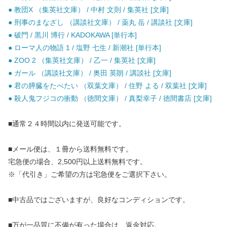
● 教団X （集英社文庫） / 中村 文則 / 集英社 [文庫]
● 刑事のまなざし （講談社文庫） / 薬丸 岳 / 講談社 [文庫]
● 破門 / 黒川 博行 / KADOKAWA [単行本]
● ローマ人の物語 1 / 塩野 七生 / 新潮社 [単行本]
● ZOO 2 （集英社文庫） / 乙一 / 集英社 [文庫]
● ガール （講談社文庫） / 奥田 英朗 / 講談社 [文庫]
● 君の膵臓をたべたい （双葉文庫） / 住野 よる / 双葉社 [文庫]
● 殺人鬼フジコの衝動 （徳間文庫） / 真梨幸子 / 徳間書店 [文庫]
■通常２４時間以内に発送可能です。
■メール便は、１冊から送料無料です。
宅急便の場合、2,500円以上送料無料です。
※「代引き」ご希望の方は宅急便をご選択下さい。
■中古品ではございますが、良好なコンディションです。
■万が一品質に不備が有った場合は、返金対応。