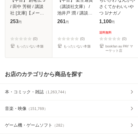
/ 田中 芳樹 / 講談
（講談社文庫） /
さくてかわいいや
社 [文庫]【メール
池井戸 潤 / 講談社
つ 1/ナガノ
便送料無料】
[文庫]【メール便送
253
261
1,100
円
円
円
料無料】
送料無料
(0)
(0)
(0)
もったいない本舗
もったいない本舗
bookfan au PAY マ
ーケット店
お店のカテゴリから商品を探す
本・コミック・雑誌
（
1,263,744
）
音楽・映像
（
151,769
）
ゲーム機・ゲームソフト
（
282
）