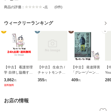
商品の評価：
-
点
(0件)
ウィークリーランキング
1
2
3
4
【中古】 看護管理
【中古】 生命力 /
【中古】 発達障害
【中
学 自律し協働する
チャットモンチー /
「グレーゾーン」
You
専門職の看護マネ
キューンレコード
その正しい理解と
のがか
3,862
355
409
28
円
円
円
ジメントスキル 改
[CD]【メール便送
克服法 (SB新書 57
【
送料無料
訂第3版 (看護学テ
料無料】
2) / 岡田尊司 / Ｓ
料
キストNiCE) / 手島
Ｂクリエイティブ
恵 藤本幸三 / 南江
[新書]【メール便送
お店の情報
堂 [単行
料無料】