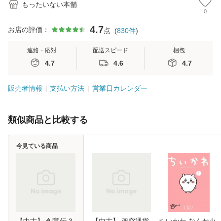
もったいない本舗
0
4.7
お店の評価：
点
(
830
件
)
連絡・応対
配送スピード
梱包
4.7
4.6
4.7
販売者情報
支払い方法
営業日カレンダー
類似商品と比較する
今見ている商品
【中古】 創竜伝 3
【中古】 架空通貨
ちいかわ なんか小