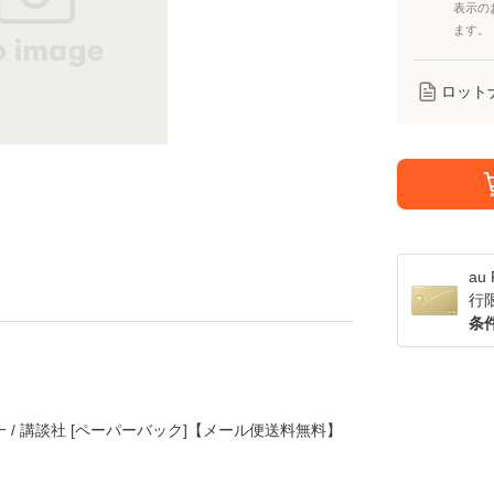
表示の
ます。
ロット
a
行
条
一 / 講談社 [ペーパーバック]【メール便送料無料】