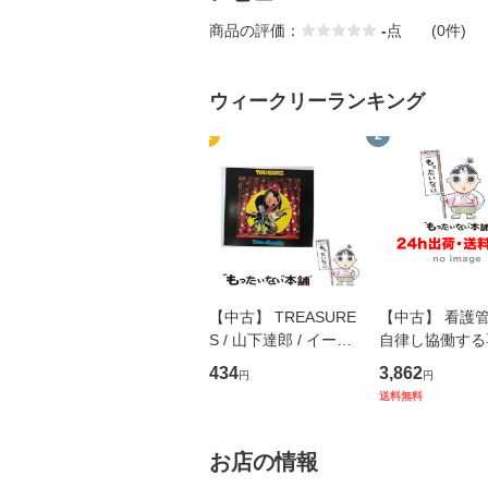
商品の評価：
-
点
(0件)
ウィークリーランキング
1
2
【中古】 TREASURE
【中古】 看護
S / 山下達郎 / イース
自律し協働する
トウエスト・ジャパン
の看護マネジメ
434
3,862
円
円
[CD]【メール便送料無
キル 改訂第3版 
送料無料
料】
学テキストNiCE)
島恵 藤本幸三 /
堂 [単行
お店の情報