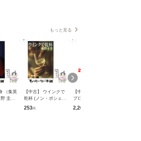
もっと見る
6
7
8
身 （集英
【中古】 ウインクで
【中古】 野ブタ。を
【中古】 
野 圭吾 /
乾杯 (ノン・ポシェッ
プロデュース [DVD-B
島みゆき / [CD]【
庫]【メール
ト) / 東野圭吾 / 祥伝
OX] / バップ [DVD]
ル便送料
253
2,266
2,150
円
円
円
】
社 [文庫]【メール便送
【メール便送料無料】
料無料】