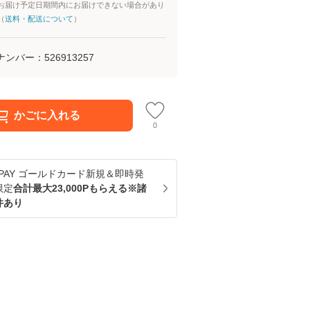
お届け予定日期間内にお届けできない場合があり
（
送料・配送について
）
ナンバー：
526913257
かごに入れる
0
u PAY ゴールドカード新規＆即時発
限定
合計最大23,000Pもらえる※諸
件あり