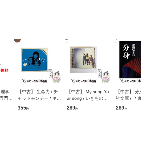
3
4
5
管理学
【中古】 生命力 / チ
【中古】 My song Yo
【中古】 分
専門職
ャットモンチー / キュ
ur song / いきものが
社文庫） / 東
ントス
ーンレコード [CD]
かり / [CD]【メール便
集英社 [文
355
289
289
円
円
円
(看護
【メール便送料無料】
送料無料】
便送料無料
 / 手
 南江