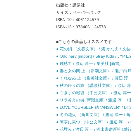
出版社：講談社
サイズ：ペーパーバック
ISBN-10：4061124579
ISBN-13：9784061124578
■こちらの商品もオススメです
● 花の鎖 （文春文庫） / 湊 かなえ / 文藝
● Oddinary [import] / Stray Kids / JYP E
● 鈍感力 / 渡辺 淳一 / 集英社 [新書]
● 妻と女の間 上 （新潮文庫） / 瀬戸内 晴美
● くれなゐ 上 （集英社文庫） / 渡辺 淳一 
● 秋の終りの旅 （講談社文庫） / 渡辺 淳一
● 白き手の報復 （中公文庫） / 渡辺 淳一 
● リラ冷えの街 (新潮文庫) / 渡辺 淳一 / 
● LOVE YOURSELF 結 ”ANSWER” / BTS / 
● 冬の花火 （角川文庫） / 渡辺 淳一 / 角
● 阿寒に果つ （中公文庫） / 渡辺 淳一 /
● 花埋み / 渡辺 淳一 / 河出書房新社 [単