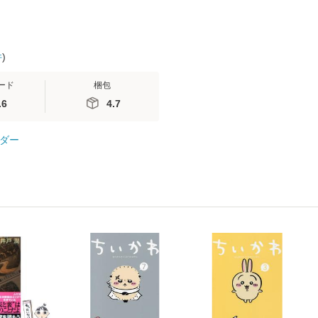
件
)
ード
梱包
.6
4.7
ダー