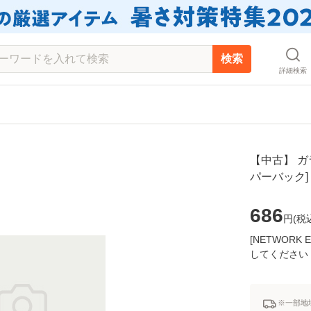
検索
詳細検索
【中古】 ガラ
パーバック
686
円(
税
[NETWOR
してください
※一部地