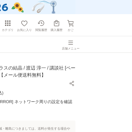
カテゴリ
お気に入り
閲覧履歴
購入履歴
かご
店舗メニュー
スの結晶 / 渡辺 淳一 / 講談社 [ペー
]【メール便送料無料】
込
)
K ERROR] ネットワーク周りの設定を確認
域・離島につきましては、送料が発生する場合や