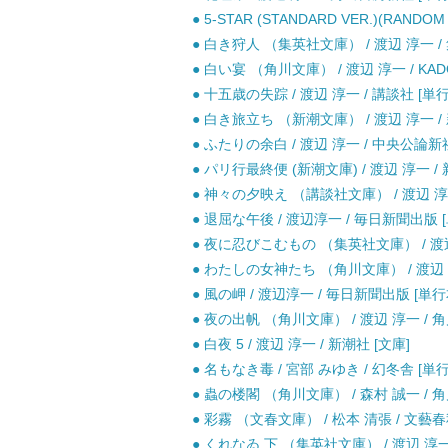
● 5-STAR (STANDARD VER.)(RANDOM VER
● 白き狩人 （集英社文庫） / 渡辺 淳一 / 
● 白い宴 （角川文庫） / 渡辺 淳一 / KAD
● 十五歳の失踪 / 渡辺 淳一 / 講談社 [単
● 白き旅立ち （新潮文庫） / 渡辺 淳一 / 
● ふたりの余白 / 渡辺 淳一 / 中央公論新
● パリ行最終便 (新潮文庫) / 渡辺 淳一 / 
● 神々の夕映え （講談社文庫） / 渡辺 淳一
● 退屈な午後 / 渡辺淳一 / 毎日新聞出版 
● 夜に忍びこむもの （集英社文庫） / 渡辺 
● わたしの女神たち （角川文庫） / 渡辺 淳
● 風の岬 / 渡辺淳一 / 毎日新聞出版 [単行
● 夜の出帆 （角川文庫） / 渡辺 淳一 / 角
● 白夜 5 / 渡辺 淳一 / 新潮社 [文庫]
● 名もなき毒 / 宮部 みゆき / 幻冬舎 [単
● 蟲の楼閣 （角川文庫） / 森村 誠一 / 角
● 彩霧 （文春文庫） / 松本 清張 / 文藝春
● くれなゐ 下 （集英社文庫） / 渡辺 淳一 