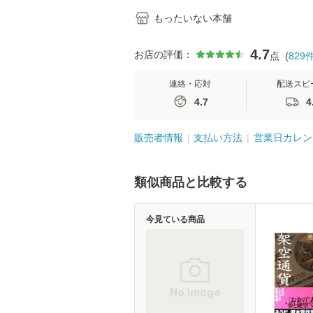
もったいない本舗
4.7
お店の評価：
点
(
829
連絡・応対
配送スピ
4.7
4
販売者情報
支払い方法
営業日カレン
類似商品と比較する
今見ている商品