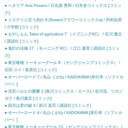
● ヘタリア Axis Powers / 日丸屋 秀和 / 幻冬舎コミックス [コミッ
ク]
● ミステリと言う勿れ 8 (flowersフラワーコミックスα) / 田村由美
/ 小学館 [コミック]
● もやしもん Tales of agriculture 7 （イブニングKC） / 石川 雅之
/ 講談社 [コミック]
● 鬼灯の冷徹 17 （モーニング KC） / 江口 夏実 / 講談社 [コミッ
ク]
● 東京喰種 トーキョーグール 8 （ヤングジャンプコミックス） /
石田 スイ / 集英社 [コミック]
● オーバーロード 7 / 丸山 くがね / KADOKAWA [単行本（ソフトカ
バー）]
● 涼宮ハルヒの憂鬱 1 (角川コミックス・エース) / 谷川流、ツガノ
ガク / 角川書店 [コミック]
● 四月は君の嘘 3 / 新川 直司 / 講談社 [コミック]
● オーバーロード 4 / 丸山くがね / KADOKAWA [単行本（ソフトカ
バー）]
● 東京喰種 トーキョーグール 13 （ヤングジャンプコミックス） /