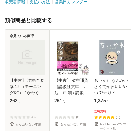
販売者情報
支払い方法
営業日カレンダー
類似商品と比較する
今見ている商品
【中古】 沈黙の艦
【中古】 架空通貨
ちいかわ なんか小
隊 12 （モーニン
（講談社文庫） /
さくてかわいいや
グKC） / かわぐち
池井戸 潤 / 講談社
つ 7/ナガノ
かいじ / 講談社 [ペ
[文庫]【メール便送
262
261
1,375
円
円
円
ーパーバック]【メ
料無料】
ール便送料無料】
送料無料
(0)
(0)
(1)
もったいない本舗
もったいない本舗
bookfan au PAY マ
ーケット店