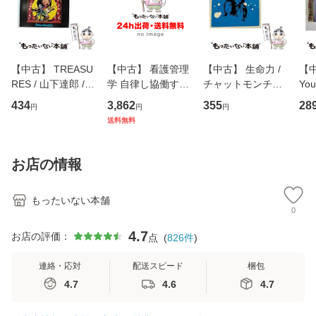
【中古】 TREASU
【中古】 看護管理
【中古】 生命力 /
【中
RES / 山下達郎 /
学 自律し協働する
チャットモンチー /
You
イーストウエス
専門職の看護マネ
キューンレコード
のがか
434
3,862
355
28
円
円
円
ト・ジャパン [CD]
ジメントスキル 改
[CD]【メール便送
【
送料無料
【メール便送料無
訂第3版 (看護学テ
料無料】
料
料】
キストNiCE) / 手島
恵 藤本幸三 / 南江
お店の情報
堂 [単行
もったいない本舗
0
4.7
お店の評価：
点
(
826
件
)
連絡・応対
配送スピード
梱包
4.7
4.6
4.7