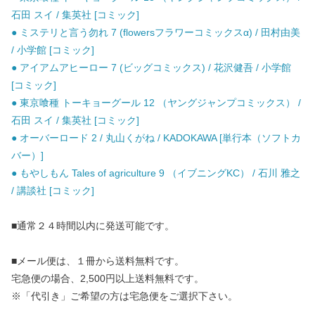
石田 スイ / 集英社 [コミック]
● ミステリと言う勿れ 7 (flowersフラワーコミックスα) / 田村由美
/ 小学館 [コミック]
● アイアムアヒーロー 7 (ビッグコミックス) / 花沢健吾 / 小学館
[コミック]
● 東京喰種 トーキョーグール 12 （ヤングジャンプコミックス） /
石田 スイ / 集英社 [コミック]
● オーバーロード 2 / 丸山くがね / KADOKAWA [単行本（ソフトカ
バー）]
● もやしもん Tales of agriculture 9 （イブニングKC） / 石川 雅之
/ 講談社 [コミック]
■通常２４時間以内に発送可能です。
■メール便は、１冊から送料無料です。
宅急便の場合、2,500円以上送料無料です。
※「代引き」ご希望の方は宅急便をご選択下さい。