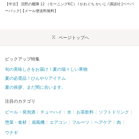
【中古】 沈黙の艦隊 12 （モーニングKC） / かわぐち かいじ / 講談社 [ペーパ
ーバック]【メール便送料無料】
ページトップへ
ピックアップ特集
旬の美味しさをお届け！夏の瑞々しい果物
夏の必需品！ひんやりアイテム
夏の挨拶、まだ間に合います。
注目のカテゴリ
ビール・発泡酒
チューハイ
水
お茶飲料
ソフトドリンク
惣菜・食材
扇風機
エアコン
フルーツ
ヘアケア
肉
ウナギ