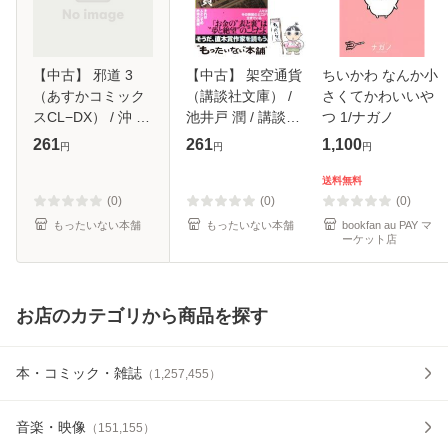
【中古】 邪道 3
【中古】 架空通貨
ちいかわ なんか小
（あすかコミック
（講談社文庫） /
さくてかわいいや
スCL−DX） / 沖 麻
池井戸 潤 / 講談社
つ 1/ナガノ
実也 / 角川書店 [コ
[文庫]【メール便送
261
261
1,100
円
円
円
ミック]【メール便
料無料】
送料無料】
送料無料
(0)
(0)
(0)
もったいない本舗
もったいない本舗
bookfan au PAY マ
ーケット店
お店のカテゴリから商品を探す
本・コミック・雑誌
（
1,257,455
）
音楽・映像
（
151,155
）