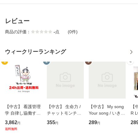
レビュー
商品の評価：
-
点
(0件)
ウィークリーランキング
1
2
3
4
【中古】 看護管理
【中古】 生命力 /
【中古】 My song
【中
学 自律し協働する
チャットモンチー /
Your song / いきも
R 
専門職の看護マネ
キューンレコード
のがかり / [CD]
産限
3,862
355
289
28
円
円
円
ジメントスキル 改
[CD]【メール便送
【メール便送料無
翔太
送料無料
訂第3版 (看護学テ
料無料】
料】
[C