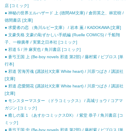
店 [コミック]
● 神秘の世界エルハザード 上 (徳間AM文庫) / 倉田英之、林宏樹 /
徳間書店 [文庫]
● 求愛者の恋 （角川ルビー文庫） / 岩本 薫 / KADOKAWA [文庫]
● 文豪失格 文豪の恥ずかしい手紙編 (Ruelle COMICS) / 千船翔
子、一柳廣孝 / 実業之日本社 [コミック]
● 邪道 5 / 沖 麻実也 / 角川書店 [コミック]
● 蒼弓王国 上 (Be-boy novels 邪道 第2部) / 藤村紫 / ビブロス [単
行本]
● 邪道 苦海芳魂 (講談社X文庫 White heart) / 川原つばさ / 講談社
[文庫]
● 邪道 恋愛開花 (講談社X文庫 White heart) / 川原つばさ / 講談社
[文庫]
● モンスターマスター （ドラコミックス） / 高城リョウ / コアマ
ガジン [コミック]
● 癒しの葉 1 （あすかコミックスDX） / 紫堂 恭子 / 角川書店 [コ
ミック]
● 蒼弓王国 中 (Be-boy novels 邪道 第2部) / 藤村紫 / ビブロス [単