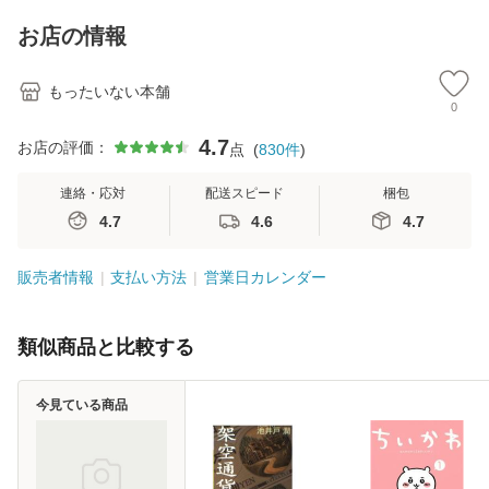
キストNiCE) / 手島
料
恵 藤本幸三 / 南江
お店の情報
堂 [単行
もったいない本舗
0
4.7
お店の評価：
点
(
830
件
)
連絡・応対
配送スピード
梱包
4.7
4.6
4.7
販売者情報
支払い方法
営業日カレンダー
類似商品と比較する
今見ている商品