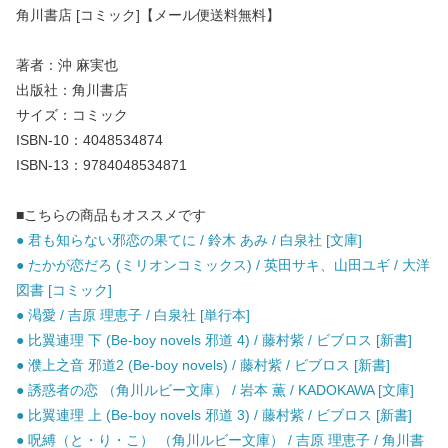
角川書店 [コミック]【メール便送料無料】
著者：沖 麻実也
出版社：角川書店
サイズ：コミック
ISBN-10：4048534874
ISBN-13：9784048534871
■こちらの商品もオススメです
● 君も知らない邪恋の果てに / 鈴木 あみ / 白泉社 [文庫]
● たかが恋だろ (ミリオンコミックス) / 英田サキ、山田ユギ / 大洋
図書 [コミック]
● 渇愛 / 吉原 理恵子 / 白泉社 [単行本]
● 比翼連理 下 (Be-boy novels 邪道 4) / 藤村紫 / ビブロス [新書]
● 濮上之音 邪道2 (Be-boy novels) / 藤村紫 / ビブロス [新書]
● 誘惑者の恋 （角川ルビー文庫） / 岩本 薫 / KADOKAWA [文庫]
● 比翼連理 上 (Be-boy novels 邪道 3) / 藤村紫 / ビブロス [新書]
● 呪縛（と・り・こ） （角川ルビー文庫） / 吉原 理恵子 / 角川書