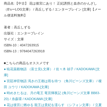
商品名:【中古】 花は後宮にあり！ 正妃誘拐と血赤のかんざし
（B’sーLOG文庫） / 高丘しずる / エンターブレイン [文庫]【メー
ル便送料無料】
著者：高丘しずる
出版社：エンターブレイン
サイズ：文庫
ISBN-10：4047263915
ISBN-13：9784047263918
■こちらの商品もオススメです
● 暁花薬殿物語 （富士見L文庫） / 佐々木 禎子 / KADOKAWA [文
庫]
● 宮廷神官物語 渇きの王都は雨を待つ （角川ビーンズ文庫） / 榎
田 ユウリ / KADOKAWA [文庫]
● 時めきたるは、月の竜王 竜宮輝夜記 (角川ビーンズ文庫 BB83-
20) / 糸森環 / KADOKAWA [文庫]
● 花は後宮に燃ゆる 龍王は貴妃を濡らす （シフォン文庫） / 立夏