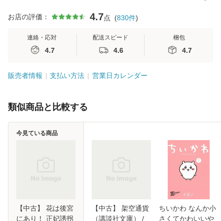
4.7
お店の評価：
点
(
830
件
)
連絡・応対
配送スピード
梱包
4.7
4.6
4.7
販売者情報
支払い方法
営業日カレンダー
類似商品と比較する
今見ている商品
【中古】 花は後宮
【中古】 架空通貨
ちいかわ なんか小
にあり！ 正妃誘拐
（講談社文庫） /
さくてかわいいや