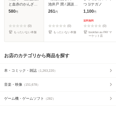
と血赤のかんざし
池井戸 潤 / 講談社
つ 1/ナガノ
（B’sーLOG文庫）
[文庫]【メール便送
580
261
1,100
円
円
円
/ 高丘しずる / エン
料無料】
ターブレイン [文
送料無料
庫]【メール便送料
(0)
(0)
(0)
無料】
もったいない本舗
もったいない本舗
bookfan au PAY マ
ーケット店
お店のカテゴリから商品を探す
本・コミック・雑誌
（
1,263,220
）
音楽・映像
（
151,678
）
ゲーム機・ゲームソフト
（
282
）