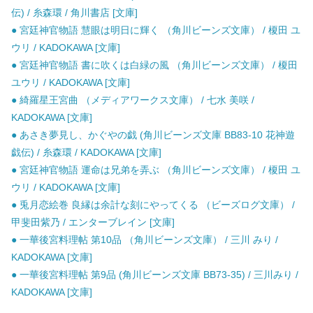
伝) / 糸森環 / 角川書店 [文庫]
● 宮廷神官物語 慧眼は明日に輝く （角川ビーンズ文庫） / 榎田 ユ
ウリ / KADOKAWA [文庫]
● 宮廷神官物語 書に吹くは白緑の風 （角川ビーンズ文庫） / 榎田
ユウリ / KADOKAWA [文庫]
● 綺羅星王宮曲 （メディアワークス文庫） / 七水 美咲 /
KADOKAWA [文庫]
● あさき夢見し、かぐやの戯 (角川ビーンズ文庫 BB83-10 花神遊
戯伝) / 糸森環 / KADOKAWA [文庫]
● 宮廷神官物語 運命は兄弟を弄ぶ （角川ビーンズ文庫） / 榎田 ユ
ウリ / KADOKAWA [文庫]
● 兎月恋絵巻 良縁は余計な刻にやってくる （ビーズログ文庫） /
甲斐田紫乃 / エンターブレイン [文庫]
● 一華後宮料理帖 第10品 （角川ビーンズ文庫） / 三川 みり /
KADOKAWA [文庫]
● 一華後宮料理帖 第9品 (角川ビーンズ文庫 BB73-35) / 三川みり /
KADOKAWA [文庫]