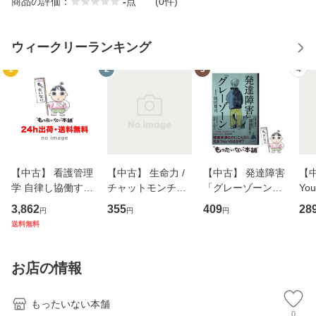
商品の評価：
-
点
(0件)
ウィークリーランキング
1
2
3
4
【中古】 看護管理
【中古】 生命力 /
【中古】 発達障害
【中
学 自律し協働する
チャットモンチー /
「グレーゾーン」
You
専門職の看護マネ
キューンレコード
その正しい理解と
のがか
3,862
355
409
28
円
円
円
ジメントスキル 改
[CD]【メール便送
克服法 (SB新書 57
【
送料無料
訂第3版 (看護学テ
料無料】
2) / 岡田尊司 / Ｓ
料
キストNiCE) / 手島
Ｂクリエイティブ
恵 藤本幸三 / 南江
[新書]【メール便送
お店の情報
堂 [単行
料無料】
もったいない本舗
0