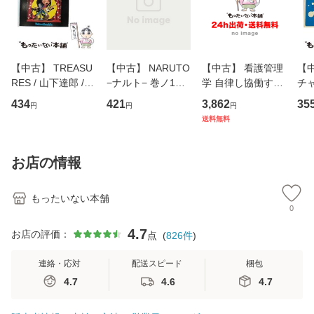
【中古】 TREASU
【中古】 NARUTO
【中古】 看護管理
【中
RES / 山下達郎 /
−ナルト− 巻ノ1
学 自律し協働する
チャ
イーストウエス
（ジャンプコミッ
専門職の看護マネ
キ
434
421
3,862
35
円
円
円
ト・ジャパン [CD]
クス） / 岸本 斉史
ジメントスキル 改
[C
送料無料
【メール便送料無
/ 集英社 [コミック]
訂第3版 (看護学テ
料
料】
【メール便送料無
キストNiCE) / 手島
料】
恵 藤本幸三 / 南江
お店の情報
堂 [単行
もったいない本舗
0
4.7
お店の評価：
点
(
826
件
)
連絡・応対
配送スピード
梱包
4.7
4.6
4.7