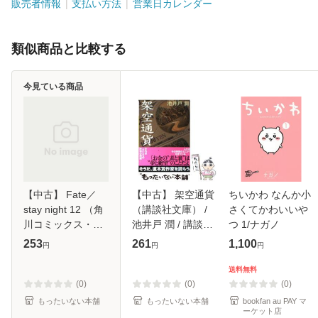
販売者情報
支払い方法
営業日カレンダー
類似商品と比較する
今見ている商品
【中古】 Fate／
【中古】 架空通貨
ちいかわ なんか小
stay night 12 （角
（講談社文庫） /
さくてかわいいや
川コミックス・エ
池井戸 潤 / 講談社
つ 1/ナガノ
ース） / 西脇 だっ
[文庫]【メール便送
253
261
1,100
円
円
円
と / KADOKAWA
料無料】
[コミック]【メール
送料無料
便送料無料】
(0)
(0)
(0)
もったいない本舗
もったいない本舗
bookfan au PAY マ
ーケット店