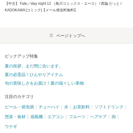
【中古】 Fate／stay night 12 （角川コミックス・エース） / 西脇 だっと /
KADOKAWA [コミック]【メール便送料無料】
ページトップへ
ピックアップ特集
夏の挨拶、まだ間に合います。
夏の必需品！ひんやりアイテム
旬の美味しさをお届け！夏の瑞々しい果物
注目のカテゴリ
ビール・発泡酒
チューハイ
水
お茶飲料
ソフトドリンク
惣菜・食材
扇風機
エアコン
フルーツ
ヘアケア
肉
ウナギ