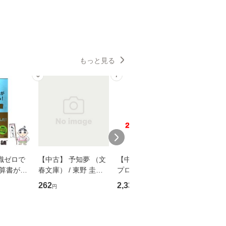
もっと見る
6
7
8
識ゼロで
【中古】 予知夢 （文
【中古】 野ブタ。を
【中古】 
決算書が読
春文庫） / 東野 圭吾 /
プロデュース [DVD-B
島みゆき / [CD]【
る！ 会
文藝春秋 [文庫]【メー
OX] / バップ [DVD]
ル便送料
262
2,335
2,150
円
円
円
 佐伯 良
ル便送料無料】
【メール便送料無料】
店 [単行本
ー）]
送