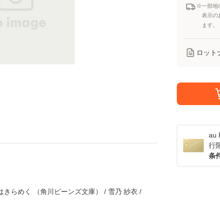
※一部地
表示の
ます。
ロット
a
行
条
きらめく （角川ビーンズ文庫） / 雪乃 紗衣 /