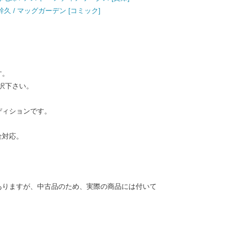
幹久 / マッグガーデン [コミック]
す。
択下さい。
ディションです。
金対応。
ありますが、中古品のため、実際の商品には付いて