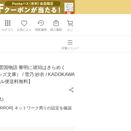
カテゴリ
お気に入り
閲覧履歴
購入履歴
かご
店舗メニュー
彩雲国物語 黎明に琥珀はきらめく
文庫） / 雪乃 紗衣 / KADOKAWA
ール便送料無料】
込
)
K ERROR] ネットワーク周りの設定を確認