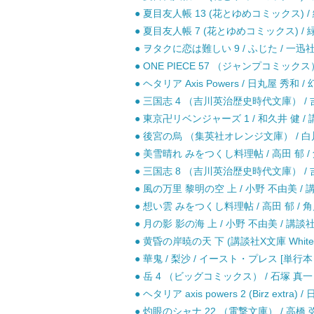
● 夏目友人帳 13 (花とゆめコミックス) / 
● 夏目友人帳 7 (花とゆめコミックス) / 緑
● ヲタクに恋は難しい 9 / ふじた / 一迅社
● ONE PIECE 57 （ジャンプコミックス
● ヘタリア Axis Powers / 日丸屋 秀
● 三国志 4 （吉川英治歴史時代文庫） / 吉
● 東京卍リベンジャーズ 1 / 和久井 健 / 
● 後宮の烏 （集英社オレンジ文庫） / 白川 
● 美雪晴れ みをつくし料理帖 / 高田 郁 /
● 三国志 8 （吉川英治歴史時代文庫） / 吉
● 風の万里 黎明の空 上 / 小野 不由美 / 
● 想い雲 みをつくし料理帖 / 高田 郁 / 
● 月の影 影の海 上 / 小野 不由美 / 講談社
● 黄昏の岸暁の天 下 (講談社X文庫 White 
● 華鬼 / 梨沙 / イースト・プレス [単
● 岳 4 （ビッグコミックス） / 石塚 真一 
● ヘタリア axis powers 2 (Birz ex
● 灼眼のシャナ 22 （電撃文庫） / 高橋