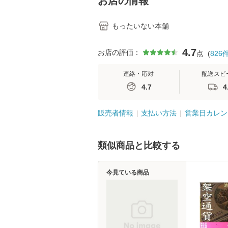
お店の情報
もったいない本舗
4.7
お店の評価：
点
(
826
連絡・応対
配送スピ
4.7
4
販売者情報
支払い方法
営業日カレン
類似商品と比較する
今見ている商品