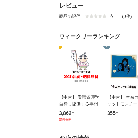
レビュー
商品の評価：
-
点
(0件)
ウィークリーランキング
1
2
【中古】 看護管理学
【中古】 生命力 
自律し協働する専門職
ャットモンチー 
の看護マネジメントス
ーンレコード [C
3,862
355
円
円
キル 改訂第3版 (看護
【メール便送料
送料無料
学テキストNiCE) / 手
島恵 藤本幸三 / 南江
堂 [単行