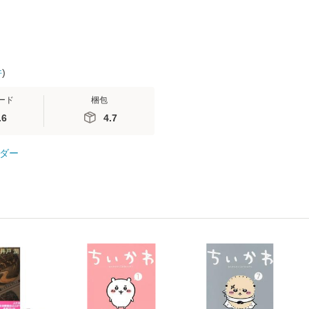
件
)
ード
梱包
.6
4.7
ダー