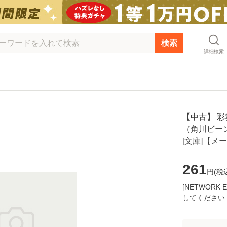
検索
詳細検索
【中古】 
（角川ビーンズ
[文庫]【メ
261
円(
税
[NETWOR
してください