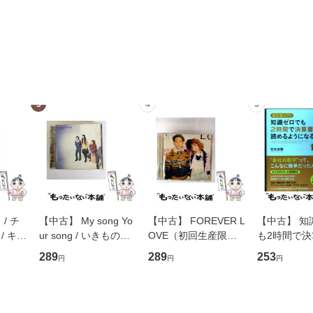
3
4
5
/ チ
【中古】 My song Yo
【中古】 FOREVER L
【中古】 知
/ キュ
ur song / いきものが
OVE（初回生産限定
も2時間で
D]
かり / [CD]【メール便
盤） / 清水翔太×加藤
めるようにな
289
289
253
円
円
円
無料】
送料無料】
ミリヤ / [CD]【メール
計超入門！ /
便送料無料】
隆 / 高橋書
（ソフトカバ
【メール便