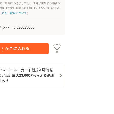
域・離島につきましては、送料が発生する場合や
お届け予定日期間内にお届けできない場合があり
（
送料・配送について
）
ナンバー：
526829083
かごに入れる
0
u PAY ゴールドカード新規＆即時発
限定
合計最大23,000Pもらえる※諸
件あり