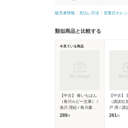
販売者情報
支払い方法
営業日カレン
類似商品と比較する
今見ている商品
【中古】 春いちばん
【中古】 
（角川ルビー文庫） /
（講談社文
湊川 理絵 / 角川書店
戸 潤 / 講
[文庫]【メール便送料
【メール
289
261
円
円
無料】