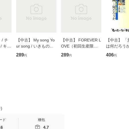
/ チ
【中古】 My song Yo
【中古】 FOREVER L
【中古】 「
/ キュ
ur song / いきものが
OVE（初回生産限定
は何だろうか
D]
かり / [CD]【メール便
盤） / 清水翔太×加藤
歴、知覚の錯
289
289
406
円
円
円
無料】
送料無料】
ミリヤ / [CD]【メール
談社現代新書
便送料無料】
信輔 / 講談社
【メール便
件
)
ード
梱包
.6
4.7