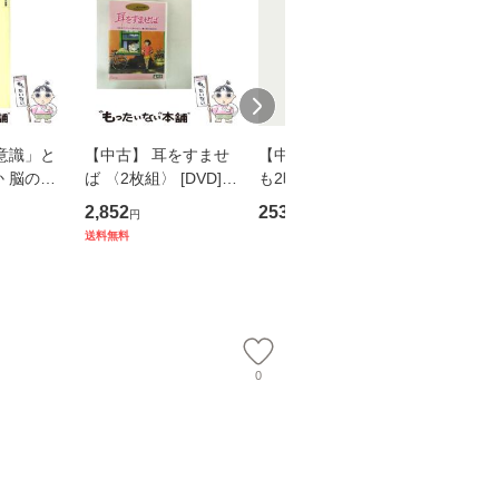
意識」と
【中古】 耳をすませ
【中古】 知識ゼロで
【中古】
 脳の来
ば 〈2枚組〉 [DVD] /
も2時間で決算書が読
乾杯 (
誤 （講
ブエナ・ビスタ・ホー
めるようになる！ 会
ト) / 東
2,852
253
289
円
円
円
） / 下条
ム・エンターテイメン
計超入門！ / 佐伯 良
社 [文庫
送料無料
 [新書]
ト [DVD]【メール便送
隆 / 高橋書店 [単行本
料無料】
送料無料】
料無料】
（ソフトカバー）]
【メール便送
0