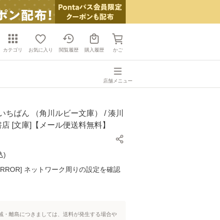
カテゴリ
お気に入り
閲覧履歴
購入履歴
かご
店舗メニュー
いちばん （角川ルビー文庫） / 湊川
川書店 [文庫]【メール便送料無料】
込
)
K ERROR] ネットワーク周りの設定を確認
域・離島につきましては、送料が発生する場合や