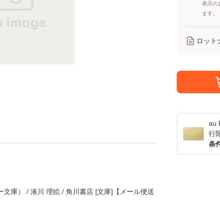
表示の
ます。
ロット
a
行
条
庫） / 湊川 理絵 / 角川書店 [文庫]【メール便送