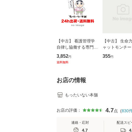
【中古】 看護管理学
【中古】 生命力 
自律し協働する専門職
ャットモンチー 
の看護マネジメントス
ーンレコード [C
3,852
355
円
円
キル 改訂第3版 (看護
【メール便送料
送料無料
学テキストNiCE) / 手
島恵 藤本幸三 / 南江
堂 [単行
お店の情報
もったいない本舗
4.7
お店の評価：
点
(
830
連絡・応対
配送スピ
4.7
4