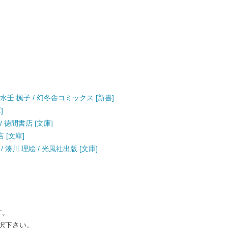
水壬 楓子 / 幻冬舎コミックス [新書]
]
 徳間書店 [文庫]
 [文庫]
湊川 理絵 / 光風社出版 [文庫]
す。
択下さい。