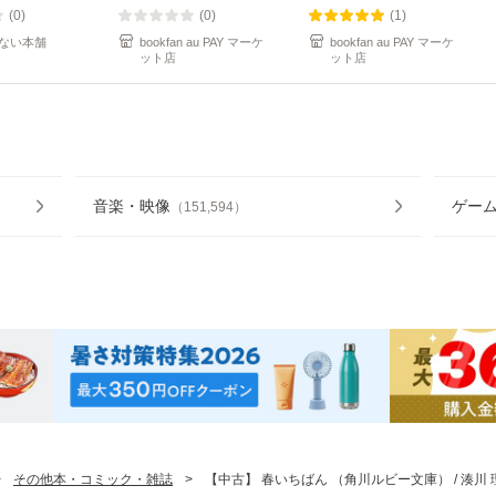
(0)
(0)
(1)
ない本舗
bookfan au PAY マーケ
bookfan au PAY マーケ
ット店
ット店
音楽・映像
ゲー
（
151,594
）
>
その他本・コミック・雑誌
>
【中古】 春いちばん （角川ルビー文庫） / 湊川 