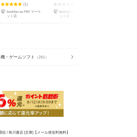
(1)
(0)
(1)
bookfan au PAY マーケ
bookfan au PAY マーケ
bookfan au PA
ット店
ット店
ット店
ム機・ゲームソフト
（
281
）
理絵 / 角川書店 [文庫]【メール便送料無料】