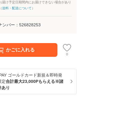
お届け予定日期間内にお届けできない場合があり
（
送料・配送について
）
ナンバー：
526828253
かごに入れる
0
u PAY ゴールドカード新規＆即時発
限定
合計最大23,000Pもらえる※諸
件あり