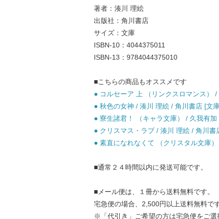
著者：湊川 理絵
出版社：角川書店
サイズ：文庫
ISBN-10：4044375011
ISBN-13：9784044375010
■こちらの商品もオススメです
● コルセーア 上 （リンクスロマンス） / 
● 秋色の女神 / 湊川 理絵 / 角川書店 [文庫
● 寮生諸君！ （キャラ文庫） / 久我有加 /
● クリスマス・ラブ / 湊川 理絵 / 角川書店
● 素直になれなくて （クリスタル文庫） / 
■通常２４時間以内に発送可能です。
■メール便は、１冊から送料無料です。
宅急便の場合、2,500円以上送料無料で
※「代引き」ご希望の方は宅急便をご選