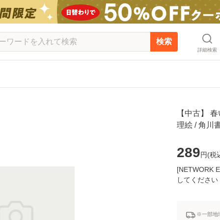
検索
詳細検索
【中古】 春
理絵 / 角
289
円(
税
[NETWOR
してください
※一部地